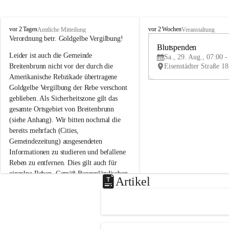
B
B
vor 2 Tagen
vor 2 Wochen
Amtliche Mitteilung
Veranstaltung
r
r
Verordnung betr. Goldgelbe Vergilbung!
e
e
Blutspenden
Leider ist auch die Gemeinde 
i
i
Sa., 29. Aug., 07:00 -
t
t
Breitenbrunn nicht vor der durch die 
e
e
Amerikanische Rebzikade übertragene 
n
n
Goldgelbe Vergilbung der Rebe verschont 
b
b
geblieben. Als Sicherheitszone gilt das 
r
r
gesamte Ortsgebiet von Breitenbrunn 
u
u
(siehe Anhang). Wir bitten nochmal die 
n
n
n
n
bereits mehrfach (Cities, 
a
a
Gemeindezeitung) ausgesendeten 
m
m
Informationen zu studieren und befallene 
N
N
Reben zu entfernen. Dies gilt auch für 
e
e
einzelne Reben. Gemäß Burgenländischen 
u
u
Artikel
Weinbaugesetz sind nicht gepflegte oder 
s
s
i
i
unzulässige Weingärten zu roden! Bitte 
e
e
helfen wir zusammen um unsere Winzer 
d
d
vor den prognostizierten Ernteausfällen 
l
l
und den daraus folgenden wirtschaftlichen 