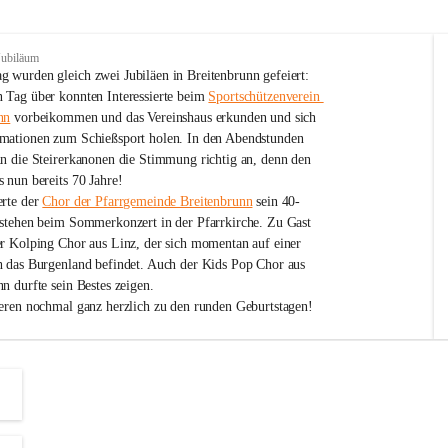
Jubiläum
 wurden gleich zwei Jubiläen in Breitenbrunn gefeiert: 
 Tag über konnten Interessierte beim 
Sportschützenverein 
nn
 vorbeikommen und das Vereinshaus erkunden und sich 
mationen zum Schießsport holen. In den Abendstunden 
nn die Steirerkanonen die Stimmung richtig an, denn den 
 nun bereits 70 Jahre!
rte der 
Chor der Pfarrgemeinde Breitenbrunn
 sein 40-
estehen beim Sommerkonzert in der Pfarrkirche. Zu Gast 
er Kolping Chor aus Linz, der sich momentan auf einer 
h das Burgenland befindet. Auch der Kids Pop Chor aus 
n durfte sein Bestes zeigen.
ieren nochmal ganz herzlich zu den runden Geburtstagen!