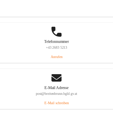
Eisenstädterstraße 18, 7091 Breitenbrunn am Neusiedler See, AUT
Auf Karte ansehen
Telefonnummer
+43 2683 5213
Anrufen
E-Mail Adresse
post@breitenbrunn.bgld.gv.at
E-Mail schreiben