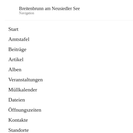
Breitenbrunn am Neusiedler See
Navigation
Start
Amtstafel
Formulare
Beiträge
18 Schnellzugriffe
Artikel
Gemeindeservice
7 Schnellzugriffe
Alben
Veranstaltungen
Müllkalender
Dateien
Öffnungszeiten
Kontakte
Standorte