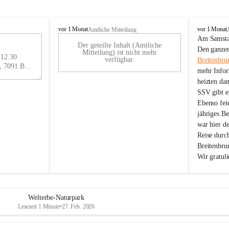
B
B
vor 1 Monat
vor 1 Monat
Amtliche Mitteilung
r
r
Am Samstag
Der geteilte Inhalt (Amtliche
e
e
29
Den ganzen
Mitteilung) ist nicht mehr
i
i
 12:30
AU
verfügbar.
Breitenbru
t
t
Eisenstädter Straße 18, 7091 Breitenbrunn am Neusiedler See, AUT
G
mehr Infor
e
e
heizten da
n
n
SSV gibt es
b
b
r
r
Ebenso feie
u
u
jähriges B
n
n
war hier d
n
n
Reise durc
a
a
Breitenbrun
m
m
Wir gratul
N
N
e
e
u
u
s
s
i
i
Welterbe-Naturpark
e
e
Lesezeit 1 Minute
•
27. Feb. 2026
d
d
l
l