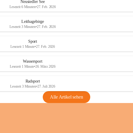
e
e
Neusiedler See
r
r
Lesezeit 6 Minuten
•
27. Feb. 2026
S
S
e
e
Leithagebirge
e
e
Lesezeit 3 Minuten
•
27. Feb. 2026
Sport
Lesezeit 1 Minute
•
27. Feb. 2026
Wassersport
Lesezeit 1 Minute
•
26. März 2026
Radsport
Lesezeit 3 Minuten
•
27. Juli 2026
Alle Artikel sehen