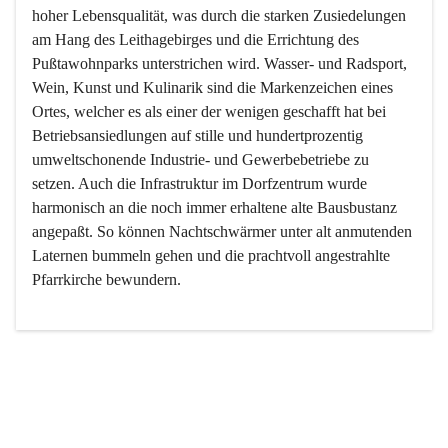
hoher Lebensqualität, was durch die starken Zusiedelungen 
am Hang des Leithagebirges und die Errichtung des 
Pußtawohnparks unterstrichen wird. Wasser- und Radsport, 
Wein, Kunst und Kulinarik sind die Markenzeichen eines 
Ortes, welcher es als einer der wenigen geschafft hat bei 
Betriebsansiedlungen auf stille und hundertprozentig 
umweltschonende Industrie- und Gewerbebetriebe zu 
setzen. Auch die Infrastruktur im Dorfzentrum wurde 
harmonisch an die noch immer erhaltene alte Bausbustanz 
angepaßt. So können Nachtschwärmer unter alt anmutenden 
Laternen bummeln gehen und die prachtvoll angestrahlte 
Pfarrkirche bewundern.

Der Weinbau dominert heute nicht mehr, ist aber integrativer 
Bestandteil der Kultur des Ortes, da man hier schon lange 
von Massenweinbau auf Qualitätsweinbau umgestellt hat. 
So ist es auch nicht verwunderlich, dass eines der historisch 
wertvollsten Gebäude die Ortsvinothek beherbergt und dass 
der Kellering ein beliebtes Ziel darstellt.
