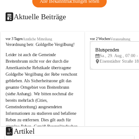
Alle Bekanntmachungen sehen
Aktuelle Beiträge
B
B
vor 3 Tagen
vor 2 Wochen
Amtliche Mitteilung
Veranstaltung
r
r
Verordnung betr. Goldgelbe Vergilbung!
e
e
Blutspenden
Leider ist auch die Gemeinde 
i
i
Sa., 29. Aug., 07:00 -
t
t
Breitenbrunn nicht vor der durch die 
e
e
Amerikanische Rebzikade übertragene 
n
n
Goldgelbe Vergilbung der Rebe verschont 
b
b
geblieben. Als Sicherheitszone gilt das 
r
r
gesamte Ortsgebiet von Breitenbrunn 
u
u
(siehe Anhang). Wir bitten nochmal die 
n
n
n
n
bereits mehrfach (Cities, 
a
a
Gemeindezeitung) ausgesendeten 
m
m
Informationen zu studieren und befallene 
N
N
Reben zu entfernen. Dies gilt auch für 
e
e
einzelne Reben. Gemäß Burgenländischen 
u
u
Artikel
Weinbaugesetz sind nicht gepflegte oder 
s
s