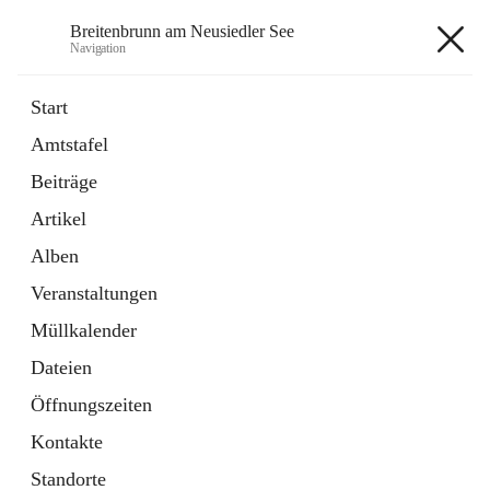
Breitenbrunn am Neusiedler See
Navigation
Breitenbrunn am Neusiedler See
Start
Amtstafel
Formulare
Beiträge
18 Schnellzugriffe
Artikel
Gemeindeservice
7 Schnellzugriffe
Alben
Veranstaltungen
+7
Müllkalender
Dateien
Öffnungszeiten
Kontakte
Hauptadresse
Standorte