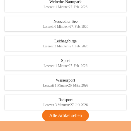
i
i
unzulässige Weingärten zu roden! Bitte 
Welterbe-Naturpark
e
e
helfen wir zusammen um unsere Winzer 
Lesezeit 1 Minute
•
27. Feb. 2026
d
d
vor den prognostizierten Ernteausfällen 
l
l
und den daraus folgenden wirtschaftlichen 
e
e
Neusiedler See
Schäden zu bewahren.
r
r
Lesezeit 6 Minuten
•
27. Feb. 2026
S
S
Verordnungen
e
e
Leithagebirge
04.08.2026
e
e
Lesezeit 3 Minuten
•
27. Feb. 2026
Maßnahmen zur Bekämpfung
der Goldgelben Vergilbung der
Sport
Rebe und der Amerikanischen
Lesezeit 1 Minute
•
27. Feb. 2026
Rebzikade
Anhang VBl. EU Nr. 18
Wassersport
_2026
Lesezeit 1 Minute
•
26. März 2026
1 Seite
•
1,4 MB
Radsport
VBl. EU Nr. 18_2026
Lesezeit 3 Minuten
•
27. Juli 2026
2 Seiten
•
2,1 MB
Alle Artikel sehen