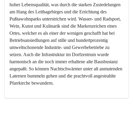
hoher Lebensqualität, was durch die starken Zusiedelungen 
am Hang des Leithagebirges und die Errichtung des 
Pußtawohnparks unterstrichen wird. Wasser- und Radsport, 
Wein, Kunst und Kulinarik sind die Markenzeichen eines 
Ortes, welcher es als einer der wenigen geschafft hat bei 
Betriebsansiedlungen auf stille und hundertprozentig 
umweltschonende Industrie- und Gewerbebetriebe zu 
setzen. Auch die Infrastruktur im Dorfzentrum wurde 
harmonisch an die noch immer erhaltene alte Bausbustanz 
angepaßt. So können Nachtschwärmer unter alt anmutenden 
Laternen bummeln gehen und die prachtvoll angestrahlte 
Pfarrkirche bewundern.

Der Weinbau dominert heute nicht mehr, ist aber integrativer 
Bestandteil der Kultur des Ortes, da man hier schon lange 
von Massenweinbau auf Qualitätsweinbau umgestellt hat. 
So ist es auch nicht verwunderlich, dass eines der historisch 
wertvollsten Gebäude die Ortsvinothek beherbergt und dass 
der Kellering ein beliebtes Ziel darstellt.
