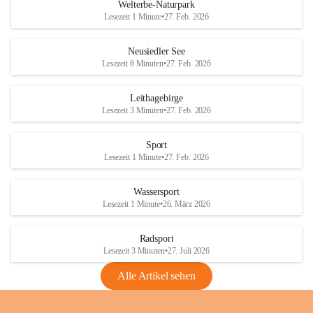
i
i
unzulässige Weingärten zu roden! Bitte 
Welterbe-Naturpark
e
e
helfen wir zusammen um unsere Winzer 
Lesezeit 1 Minute
•
27. Feb. 2026
d
d
vor den prognostizierten Ernteausfällen 
l
l
und den daraus folgenden wirtschaftlichen 
e
e
Neusiedler See
Schäden zu bewahren.
r
r
Lesezeit 6 Minuten
•
27. Feb. 2026
S
S
Verordnungen
e
e
Leithagebirge
04.08.2026
e
e
Lesezeit 3 Minuten
•
27. Feb. 2026
Maßnahmen zur Bekämpfung
der Goldgelben Vergilbung der
Sport
Rebe und der Amerikanischen
Lesezeit 1 Minute
•
27. Feb. 2026
Rebzikade
Anhang VBl. EU Nr. 18
Wassersport
_2026
Lesezeit 1 Minute
•
26. März 2026
1 Seite
•
1,4 MB
Radsport
VBl. EU Nr. 18_2026
Lesezeit 3 Minuten
•
27. Juli 2026
2 Seiten
•
2,1 MB
Alle Artikel sehen