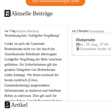
Alle Bekanntmachungen sehen
Aktuelle Beiträge
B
B
vor 1 Tag
vor 2 Wochen
Amtliche Mitteilung
Veranstaltung
r
r
Verordnung betr. Goldgelbe Vergilbung!
e
e
Blutspenden
Leider ist auch die Gemeinde 
i
i
Sa., 29. Aug., 07:00 -
t
t
Breitenbrunn nicht vor der durch die 
e
e
Amerikanische Rebzikade übertragene 
n
n
Goldgelbe Vergilbung der Rebe verschont 
b
b
geblieben. Als Sicherheitszone gilt das 
r
r
gesamte Ortsgebiet von Breitenbrunn 
u
u
(siehe Anhang). Wir bitten nochmal die 
n
n
n
n
bereits mehrfach (Cities, 
a
a
Gemeindezeitung) ausgesendeten 
m
m
Informationen zu studieren und befallene 
N
N
Reben zu entfernen. Dies gilt auch für 
e
e
einzelne Reben. Gemäß Burgenländischen 
u
u
Artikel
Weinbaugesetz sind nicht gepflegte oder 
s
s