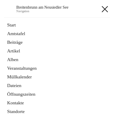
Breitenbrunn am Neusiedler See
Navigation
Breitenbrunn am Neusiedler See
Start
Amtstafel
Formulare
Beiträge
18 Schnellzugriffe
Artikel
Gemeindeservice
7 Schnellzugriffe
Alben
Veranstaltungen
+7
Müllkalender
Dateien
Öffnungszeiten
Kontakte
Hauptadresse
Standorte