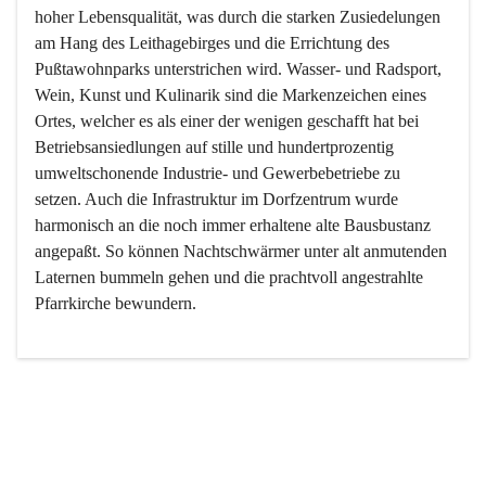
hoher Lebensqualität, was durch die starken Zusiedelungen 
am Hang des Leithagebirges und die Errichtung des 
Pußtawohnparks unterstrichen wird. Wasser- und Radsport, 
Wein, Kunst und Kulinarik sind die Markenzeichen eines 
Ortes, welcher es als einer der wenigen geschafft hat bei 
Betriebsansiedlungen auf stille und hundertprozentig 
umweltschonende Industrie- und Gewerbebetriebe zu 
setzen. Auch die Infrastruktur im Dorfzentrum wurde 
harmonisch an die noch immer erhaltene alte Bausbustanz 
angepaßt. So können Nachtschwärmer unter alt anmutenden 
Laternen bummeln gehen und die prachtvoll angestrahlte 
Pfarrkirche bewundern.

Der Weinbau dominert heute nicht mehr, ist aber integrativer 
Bestandteil der Kultur des Ortes, da man hier schon lange 
von Massenweinbau auf Qualitätsweinbau umgestellt hat. 
So ist es auch nicht verwunderlich, dass eines der historisch 
wertvollsten Gebäude die Ortsvinothek beherbergt und dass 
der Kellering ein beliebtes Ziel darstellt.
