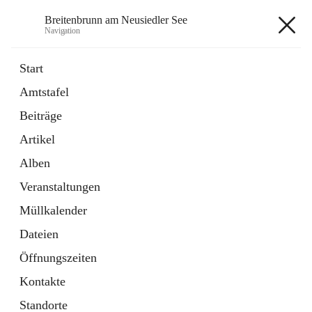
Breitenbrunn am Neusiedler See
Navigation
Breitenbrunn am Neusiedler See
Start
Amtstafel
Formulare
Beiträge
18 Schnellzugriffe
Artikel
Gemeindeservice
7 Schnellzugriffe
Alben
Veranstaltungen
+7
Müllkalender
Dateien
Öffnungszeiten
Kontakte
Hauptadresse
Standorte