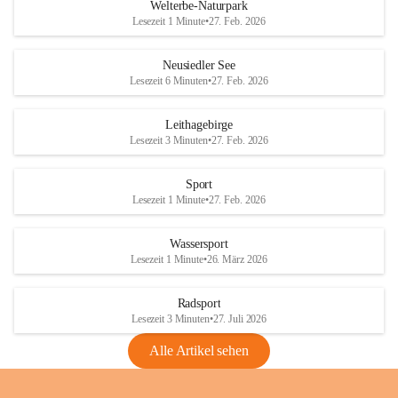
i
i
unzulässige Weingärten zu roden! Bitte 
Welterbe-Naturpark
e
e
helfen wir zusammen um unsere Winzer 
Lesezeit 1 Minute
•
27. Feb. 2026
d
d
vor den prognostizierten Ernteausfällen 
l
l
und den daraus folgenden wirtschaftlichen 
e
e
Neusiedler See
Schäden zu bewahren.
r
r
Lesezeit 6 Minuten
•
27. Feb. 2026
S
S
Verordnungen
e
e
Leithagebirge
04.08.2026
e
e
Lesezeit 3 Minuten
•
27. Feb. 2026
Maßnahmen zur Bekämpfung
der Goldgelben Vergilbung der
Sport
Rebe und der Amerikanischen
Lesezeit 1 Minute
•
27. Feb. 2026
Rebzikade
Anhang VBl. EU Nr. 18
Wassersport
_2026
Lesezeit 1 Minute
•
26. März 2026
1 Seite
•
1,4 MB
Radsport
VBl. EU Nr. 18_2026
Lesezeit 3 Minuten
•
27. Juli 2026
2 Seiten
•
2,1 MB
Alle Artikel sehen