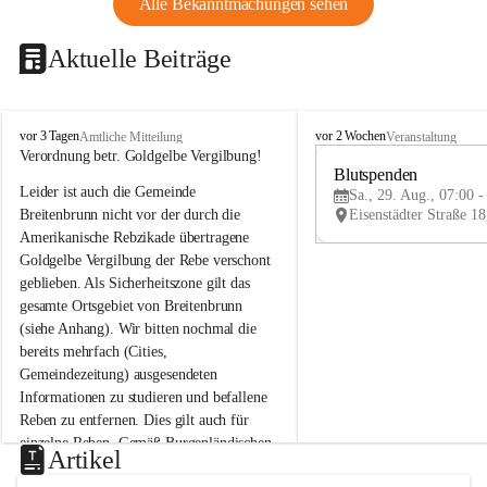
Alle Bekanntmachungen sehen
Aktuelle Beiträge
B
B
vor 3 Tagen
vor 2 Wochen
Amtliche Mitteilung
Veranstaltung
r
r
Verordnung betr. Goldgelbe Vergilbung!
e
e
Blutspenden
Leider ist auch die Gemeinde 
i
i
Sa., 29. Aug., 07:00 -
t
t
Breitenbrunn nicht vor der durch die 
e
e
Amerikanische Rebzikade übertragene 
n
n
Goldgelbe Vergilbung der Rebe verschont 
b
b
geblieben. Als Sicherheitszone gilt das 
r
r
gesamte Ortsgebiet von Breitenbrunn 
u
u
(siehe Anhang). Wir bitten nochmal die 
n
n
n
n
bereits mehrfach (Cities, 
a
a
Gemeindezeitung) ausgesendeten 
m
m
Informationen zu studieren und befallene 
N
N
Reben zu entfernen. Dies gilt auch für 
e
e
einzelne Reben. Gemäß Burgenländischen 
u
u
Artikel
Weinbaugesetz sind nicht gepflegte oder 
s
s