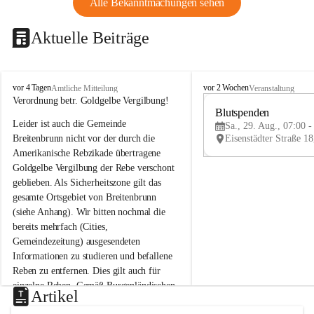
Alle Bekanntmachungen sehen
Aktuelle Beiträge
B
B
vor 4 Tagen
vor 2 Wochen
Amtliche Mitteilung
Veranstaltung
r
r
Verordnung betr. Goldgelbe Vergilbung!
e
e
Blutspenden
Leider ist auch die Gemeinde 
i
i
Sa., 29. Aug., 07:00 -
t
t
Breitenbrunn nicht vor der durch die 
e
e
Amerikanische Rebzikade übertragene 
n
n
Goldgelbe Vergilbung der Rebe verschont 
b
b
geblieben. Als Sicherheitszone gilt das 
r
r
gesamte Ortsgebiet von Breitenbrunn 
u
u
(siehe Anhang). Wir bitten nochmal die 
n
n
n
n
bereits mehrfach (Cities, 
a
a
Gemeindezeitung) ausgesendeten 
m
m
Informationen zu studieren und befallene 
N
N
Reben zu entfernen. Dies gilt auch für 
e
e
einzelne Reben. Gemäß Burgenländischen 
u
u
Artikel
Weinbaugesetz sind nicht gepflegte oder 
s
s