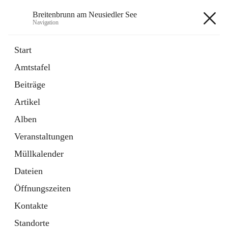
Breitenbrunn am Neusiedler See
Navigation
Breitenbrunn am Neusiedler See
Start
Amtstafel
Formulare
Beiträge
18 Schnellzugriffe
Artikel
Gemeindeservice
7 Schnellzugriffe
Alben
Veranstaltungen
+7
Müllkalender
Dateien
Öffnungszeiten
Kontakte
Hauptadresse
Standorte