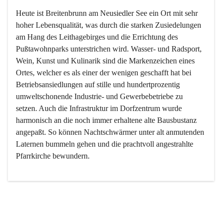
Heute ist Breitenbrunn am Neusiedler See ein Ort mit sehr 
hoher Lebensqualität, was durch die starken Zusiedelungen 
am Hang des Leithagebirges und die Errichtung des 
Pußtawohnparks unterstrichen wird. Wasser- und Radsport, 
Wein, Kunst und Kulinarik sind die Markenzeichen eines 
Ortes, welcher es als einer der wenigen geschafft hat bei 
Betriebsansiedlungen auf stille und hundertprozentig 
umweltschonende Industrie- und Gewerbebetriebe zu 
setzen. Auch die Infrastruktur im Dorfzentrum wurde 
harmonisch an die noch immer erhaltene alte Bausbustanz 
angepaßt. So können Nachtschwärmer unter alt anmutenden 
Laternen bummeln gehen und die prachtvoll angestrahlte 
Pfarrkirche bewundern.

Der Weinbau dominert heute nicht mehr, ist aber integrativer 
Bestandteil der Kultur des Ortes, da man hier schon lange 
von Massenweinbau auf Qualitätsweinbau umgestellt hat. 
So ist es auch nicht verwunderlich, dass eines der historisch 