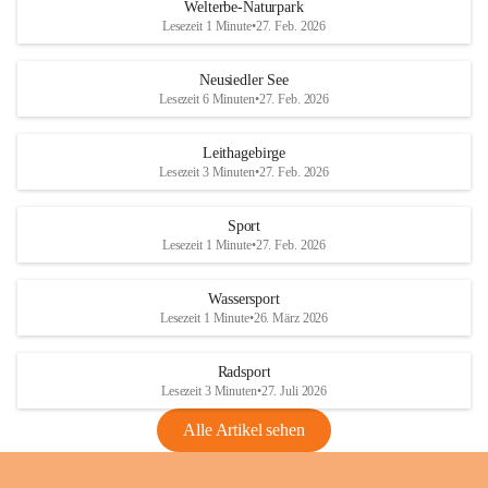
i
i
unzulässige Weingärten zu roden! Bitte 
Welterbe-Naturpark
e
e
helfen wir zusammen um unsere Winzer 
Lesezeit 1 Minute
•
27. Feb. 2026
d
d
vor den prognostizierten Ernteausfällen 
l
l
und den daraus folgenden wirtschaftlichen 
e
e
Neusiedler See
Schäden zu bewahren.
r
r
Lesezeit 6 Minuten
•
27. Feb. 2026
S
S
Verordnungen
e
e
Leithagebirge
04.08.2026
e
e
Lesezeit 3 Minuten
•
27. Feb. 2026
Maßnahmen zur Bekämpfung
der Goldgelben Vergilbung der
Sport
Rebe und der Amerikanischen
Lesezeit 1 Minute
•
27. Feb. 2026
Rebzikade
Anhang VBl. EU Nr. 18
Wassersport
_2026
Lesezeit 1 Minute
•
26. März 2026
1 Seite
•
1,4 MB
Radsport
VBl. EU Nr. 18_2026
Lesezeit 3 Minuten
•
27. Juli 2026
2 Seiten
•
2,1 MB
Alle Artikel sehen