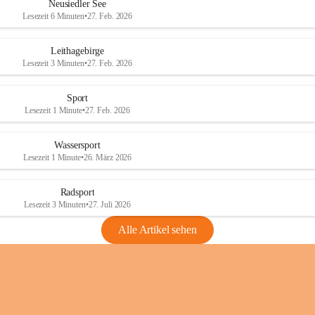
e
e
Neusiedler See
r
r
Lesezeit 6 Minuten
•
27. Feb. 2026
S
S
e
e
Leithagebirge
e
e
Lesezeit 3 Minuten
•
27. Feb. 2026
Sport
Lesezeit 1 Minute
•
27. Feb. 2026
Wassersport
Lesezeit 1 Minute
•
26. März 2026
Radsport
Lesezeit 3 Minuten
•
27. Juli 2026
Alle Artikel sehen