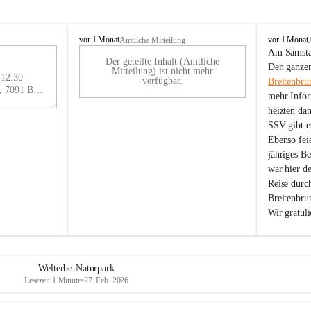
B
B
vor 1 Monat
vor 1 Monat
Amtliche Mitteilung
r
r
Am Samstag
Der geteilte Inhalt (Amtliche
e
e
29
Den ganzen
Mitteilung) ist nicht mehr
i
i
 12:30
AU
verfügbar.
Breitenbru
t
t
Eisenstädter Straße 18, 7091 Breitenbrunn am Neusiedler See, AUT
G
mehr Infor
e
e
heizten da
n
n
SSV gibt es
b
b
r
r
Ebenso feie
u
u
jähriges B
n
n
war hier d
n
n
Reise durc
a
a
Breitenbrun
m
m
Wir gratul
N
N
e
e
u
u
s
s
i
i
Welterbe-Naturpark
e
e
Lesezeit 1 Minute
•
27. Feb. 2026
d
d
l
l