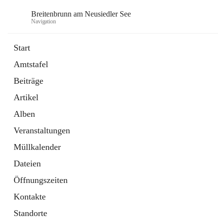
Breitenbrunn am Neusiedler See
Navigation
Start
Amtstafel
Formulare
Beiträge
18 Schnellzugriffe
Artikel
Gemeindeservice
7 Schnellzugriffe
Alben
Veranstaltungen
Müllkalender
Dateien
Öffnungszeiten
Kontakte
Standorte