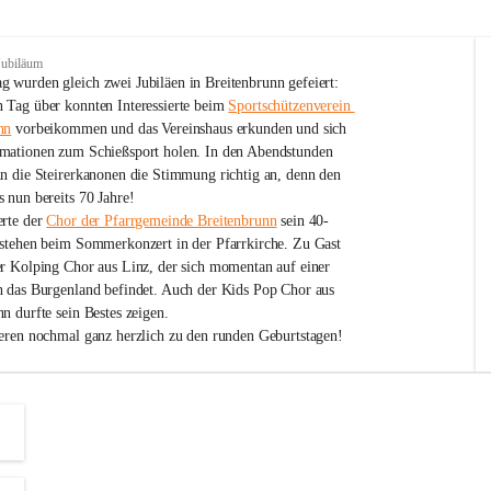
Jubiläum
 wurden gleich zwei Jubiläen in Breitenbrunn gefeiert: 
 Tag über konnten Interessierte beim 
Sportschützenverein 
nn
 vorbeikommen und das Vereinshaus erkunden und sich 
mationen zum Schießsport holen. In den Abendstunden 
nn die Steirerkanonen die Stimmung richtig an, denn den 
 nun bereits 70 Jahre!
rte der 
Chor der Pfarrgemeinde Breitenbrunn
 sein 40-
estehen beim Sommerkonzert in der Pfarrkirche. Zu Gast 
er Kolping Chor aus Linz, der sich momentan auf einer 
h das Burgenland befindet. Auch der Kids Pop Chor aus 
n durfte sein Bestes zeigen.
ieren nochmal ganz herzlich zu den runden Geburtstagen!