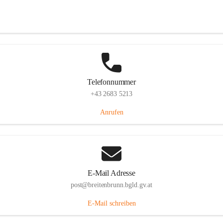
Eisenstädterstraße 18, 7091 Breitenbrunn am Neusiedler See, AUT
Auf Karte ansehen
Telefonnummer
+43 2683 5213
Anrufen
E-Mail Adresse
post@breitenbrunn.bgld.gv.at
E-Mail schreiben