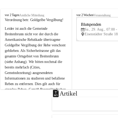
B
B
vor 2 Tagen
vor 2 Wochen
Amtliche Mitteilung
Veranstaltung
r
r
Verordnung betr. Goldgelbe Vergilbung!
e
e
Blutspenden
Leider ist auch die Gemeinde 
i
i
Sa., 29. Aug., 07:00 -
t
t
Breitenbrunn nicht vor der durch die 
e
e
Amerikanische Rebzikade übertragene 
n
n
Goldgelbe Vergilbung der Rebe verschont 
b
b
geblieben. Als Sicherheitszone gilt das 
r
r
gesamte Ortsgebiet von Breitenbrunn 
u
u
(siehe Anhang). Wir bitten nochmal die 
n
n
n
n
bereits mehrfach (Cities, 
a
a
Gemeindezeitung) ausgesendeten 
m
m
Informationen zu studieren und befallene 
N
N
Reben zu entfernen. Dies gilt auch für 
e
e
einzelne Reben. Gemäß Burgenländischen 
u
u
Artikel
Weinbaugesetz sind nicht gepflegte oder 
s
s
i
i
unzulässige Weingärten zu roden! Bitte 
e
e
helfen wir zusammen um unsere Winzer 
d
d
vor den prognostizierten Ernteausfällen 
l
l
und den daraus folgenden wirtschaftlichen 