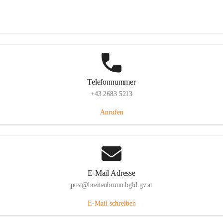
Eisenstädterstraße 18, 7091 Breitenbrunn am Neusiedler See, AUT
Auf Karte ansehen
Telefonnummer
+43 2683 5213
Anrufen
E-Mail Adresse
post@breitenbrunn.bgld.gv.at
E-Mail schreiben