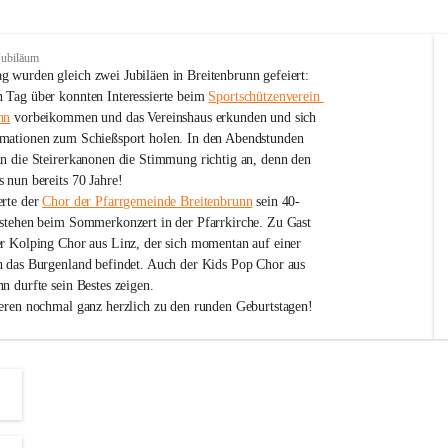
Jubiläum
 wurden gleich zwei Jubiläen in Breitenbrunn gefeiert: 
 Tag über konnten Interessierte beim 
Sportschützenverein 
nn
 vorbeikommen und das Vereinshaus erkunden und sich 
mationen zum Schießsport holen. In den Abendstunden 
nn die Steirerkanonen die Stimmung richtig an, denn den 
 nun bereits 70 Jahre!
rte der 
Chor der Pfarrgemeinde Breitenbrunn
 sein 40-
estehen beim Sommerkonzert in der Pfarrkirche. Zu Gast 
er Kolping Chor aus Linz, der sich momentan auf einer 
h das Burgenland befindet. Auch der Kids Pop Chor aus 
n durfte sein Bestes zeigen.
ieren nochmal ganz herzlich zu den runden Geburtstagen!