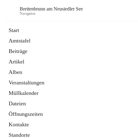
Breitenbrunn am Neusiedler See
Navigation
Start
Amtstafel
Formulare
Beiträge
18 Schnellzugriffe
Artikel
Gemeindeservice
7 Schnellzugriffe
Alben
Veranstaltungen
Müllkalender
Dateien
Öffnungszeiten
Kontakte
Standorte