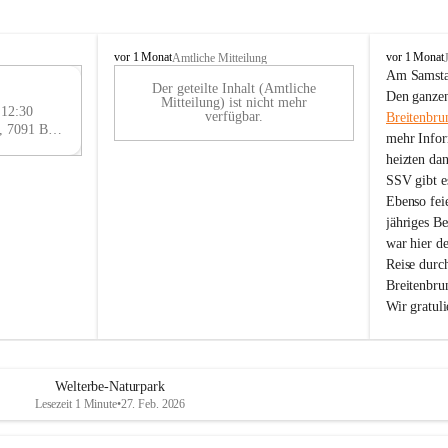
B
B
vor 1 Monat
vor 1 Monat
Amtliche Mitteilung
r
r
Am Samstag
Der geteilte Inhalt (Amtliche
e
e
29
Den ganzen
Mitteilung) ist nicht mehr
i
i
 12:30
AU
verfügbar.
Breitenbru
t
t
Eisenstädter Straße 18, 7091 Breitenbrunn am Neusiedler See, AUT
G
mehr Infor
e
e
heizten da
n
n
SSV gibt es
b
b
r
r
Ebenso feie
u
u
jähriges B
n
n
war hier d
n
n
Reise durc
a
a
Breitenbrun
m
m
Wir gratul
N
N
e
e
u
u
s
s
i
i
Welterbe-Naturpark
e
e
Lesezeit 1 Minute
•
27. Feb. 2026
d
d
l
l