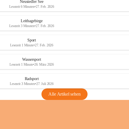
e
e
Neusiedler See
r
r
Lesezeit 6 Minuten
•
27. Feb. 2026
S
S
e
e
Leithagebirge
e
e
Lesezeit 3 Minuten
•
27. Feb. 2026
Sport
Lesezeit 1 Minute
•
27. Feb. 2026
Wassersport
Lesezeit 1 Minute
•
26. März 2026
Radsport
Lesezeit 3 Minuten
•
27. Juli 2026
Alle Artikel sehen