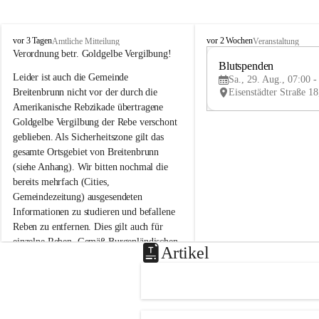
B
B
vor 3 Tagen
vor 2 Wochen
Amtliche Mitteilung
Veranstaltung
r
r
Verordnung betr. Goldgelbe Vergilbung!
e
e
Blutspenden
Leider ist auch die Gemeinde 
i
i
Sa., 29. Aug., 07:00 -
t
t
Breitenbrunn nicht vor der durch die 
e
e
Amerikanische Rebzikade übertragene 
n
n
Goldgelbe Vergilbung der Rebe verschont 
b
b
geblieben. Als Sicherheitszone gilt das 
r
r
gesamte Ortsgebiet von Breitenbrunn 
u
u
(siehe Anhang). Wir bitten nochmal die 
n
n
n
n
bereits mehrfach (Cities, 
a
a
Gemeindezeitung) ausgesendeten 
m
m
Informationen zu studieren und befallene 
N
N
Reben zu entfernen. Dies gilt auch für 
e
e
einzelne Reben. Gemäß Burgenländischen 
u
u
Artikel
Weinbaugesetz sind nicht gepflegte oder 
s
s
i
i
unzulässige Weingärten zu roden! Bitte 
e
e
helfen wir zusammen um unsere Winzer 
d
d
vor den prognostizierten Ernteausfällen 
l
l
und den daraus folgenden wirtschaftlichen 