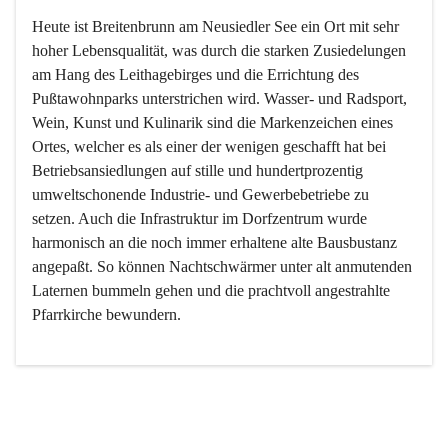
Heute ist Breitenbrunn am Neusiedler See ein Ort mit sehr 
hoher Lebensqualität, was durch die starken Zusiedelungen 
am Hang des Leithagebirges und die Errichtung des 
Pußtawohnparks unterstrichen wird. Wasser- und Radsport, 
Wein, Kunst und Kulinarik sind die Markenzeichen eines 
Ortes, welcher es als einer der wenigen geschafft hat bei 
Betriebsansiedlungen auf stille und hundertprozentig 
umweltschonende Industrie- und Gewerbebetriebe zu 
setzen. Auch die Infrastruktur im Dorfzentrum wurde 
harmonisch an die noch immer erhaltene alte Bausbustanz 
angepaßt. So können Nachtschwärmer unter alt anmutenden 
Laternen bummeln gehen und die prachtvoll angestrahlte 
Pfarrkirche bewundern.

Der Weinbau dominert heute nicht mehr, ist aber integrativer 
Bestandteil der Kultur des Ortes, da man hier schon lange 
von Massenweinbau auf Qualitätsweinbau umgestellt hat. 
So ist es auch nicht verwunderlich, dass eines der historisch 