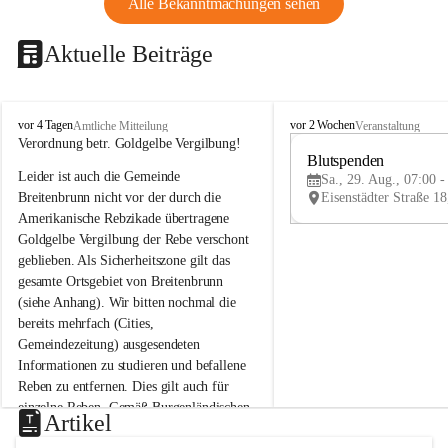
Alle Bekanntmachungen sehen
Aktuelle Beiträge
B
B
vor 4 Tagen
vor 2 Wochen
Amtliche Mitteilung
Veranstaltung
r
r
Verordnung betr. Goldgelbe Vergilbung!
e
e
Blutspenden
Leider ist auch die Gemeinde 
i
i
Sa., 29. Aug., 07:00 -
t
t
Breitenbrunn nicht vor der durch die 
e
e
Amerikanische Rebzikade übertragene 
n
n
Goldgelbe Vergilbung der Rebe verschont 
b
b
geblieben. Als Sicherheitszone gilt das 
r
r
gesamte Ortsgebiet von Breitenbrunn 
u
u
(siehe Anhang). Wir bitten nochmal die 
n
n
n
n
bereits mehrfach (Cities, 
a
a
Gemeindezeitung) ausgesendeten 
m
m
Informationen zu studieren und befallene 
N
N
Reben zu entfernen. Dies gilt auch für 
e
e
einzelne Reben. Gemäß Burgenländischen 
u
u
Artikel
Weinbaugesetz sind nicht gepflegte oder 
s
s