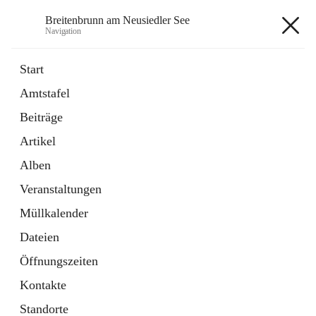
Breitenbrunn am Neusiedler See
Navigation
Breitenbrunn am Neusiedler See
Start
Amtstafel
Formulare
Beiträge
18 Schnellzugriffe
Artikel
Gemeindeservice
7 Schnellzugriffe
Alben
Veranstaltungen
+7
Müllkalender
Dateien
Öffnungszeiten
Kontakte
Hauptadresse
Standorte