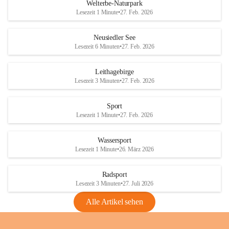
i
i
unzulässige Weingärten zu roden! Bitte 
Welterbe-Naturpark
e
e
helfen wir zusammen um unsere Winzer 
Lesezeit 1 Minute
•
27. Feb. 2026
d
d
vor den prognostizierten Ernteausfällen 
l
l
und den daraus folgenden wirtschaftlichen 
e
e
Neusiedler See
Schäden zu bewahren.
r
r
Lesezeit 6 Minuten
•
27. Feb. 2026
S
S
Verordnungen
e
e
Leithagebirge
04.08.2026
e
e
Lesezeit 3 Minuten
•
27. Feb. 2026
Maßnahmen zur Bekämpfung
der Goldgelben Vergilbung der
Sport
Rebe und der Amerikanischen
Lesezeit 1 Minute
•
27. Feb. 2026
Rebzikade
Anhang VBl. EU Nr. 18
Wassersport
_2026
Lesezeit 1 Minute
•
26. März 2026
1 Seite
•
1,4 MB
Radsport
VBl. EU Nr. 18_2026
Lesezeit 3 Minuten
•
27. Juli 2026
2 Seiten
•
2,1 MB
Alle Artikel sehen