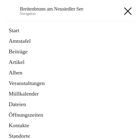
Breitenbrunn am Neusiedler See
Navigation
Breitenbrunn am Neusiedler See
Start
Amtstafel
Formulare
Beiträge
18 Schnellzugriffe
Artikel
Gemeindeservice
7 Schnellzugriffe
Alben
Veranstaltungen
+7
Müllkalender
Dateien
Öffnungszeiten
Kontakte
Hauptadresse
Standorte