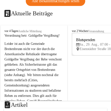
Alle Bekanntmachungen sehen
Aktuelle Beiträge
B
B
vor 4 Tagen
vor 2 Wochen
Amtliche Mitteilung
Veranstaltung
r
r
Verordnung betr. Goldgelbe Vergilbung!
e
e
Blutspenden
Leider ist auch die Gemeinde 
i
i
Sa., 29. Aug., 07:00 -
t
t
Breitenbrunn nicht vor der durch die 
e
e
Amerikanische Rebzikade übertragene 
n
n
Goldgelbe Vergilbung der Rebe verschont 
b
b
geblieben. Als Sicherheitszone gilt das 
r
r
gesamte Ortsgebiet von Breitenbrunn 
u
u
(siehe Anhang). Wir bitten nochmal die 
n
n
n
n
bereits mehrfach (Cities, 
a
a
Gemeindezeitung) ausgesendeten 
m
m
Informationen zu studieren und befallene 
N
N
Reben zu entfernen. Dies gilt auch für 
e
e
einzelne Reben. Gemäß Burgenländischen 
u
u
Artikel
Weinbaugesetz sind nicht gepflegte oder 
s
s