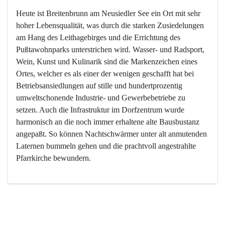
Heute ist Breitenbrunn am Neusiedler See ein Ort mit sehr 
hoher Lebensqualität, was durch die starken Zusiedelungen 
am Hang des Leithagebirges und die Errichtung des 
Pußtawohnparks unterstrichen wird. Wasser- und Radsport, 
Wein, Kunst und Kulinarik sind die Markenzeichen eines 
Ortes, welcher es als einer der wenigen geschafft hat bei 
Betriebsansiedlungen auf stille und hundertprozentig 
umweltschonende Industrie- und Gewerbebetriebe zu 
setzen. Auch die Infrastruktur im Dorfzentrum wurde 
harmonisch an die noch immer erhaltene alte Bausbustanz 
angepaßt. So können Nachtschwärmer unter alt anmutenden 
Laternen bummeln gehen und die prachtvoll angestrahlte 
Pfarrkirche bewundern.

Der Weinbau dominert heute nicht mehr, ist aber integrativer 
Bestandteil der Kultur des Ortes, da man hier schon lange 
von Massenweinbau auf Qualitätsweinbau umgestellt hat. 
So ist es auch nicht verwunderlich, dass eines der historisch 