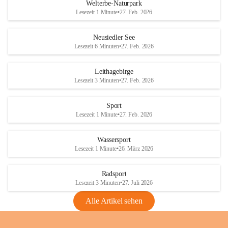
i
i
unzulässige Weingärten zu roden! Bitte 
Welterbe-Naturpark
e
e
helfen wir zusammen um unsere Winzer 
Lesezeit 1 Minute
•
27. Feb. 2026
d
d
vor den prognostizierten Ernteausfällen 
l
l
und den daraus folgenden wirtschaftlichen 
e
e
Neusiedler See
Schäden zu bewahren.
r
r
Lesezeit 6 Minuten
•
27. Feb. 2026
S
S
Verordnungen
e
e
Leithagebirge
04.08.2026
e
e
Lesezeit 3 Minuten
•
27. Feb. 2026
Maßnahmen zur Bekämpfung
der Goldgelben Vergilbung der
Sport
Rebe und der Amerikanischen
Lesezeit 1 Minute
•
27. Feb. 2026
Rebzikade
Anhang VBl. EU Nr. 18
Wassersport
_2026
Lesezeit 1 Minute
•
26. März 2026
1 Seite
•
1,4 MB
Radsport
VBl. EU Nr. 18_2026
Lesezeit 3 Minuten
•
27. Juli 2026
2 Seiten
•
2,1 MB
Alle Artikel sehen