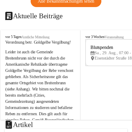
Alle Bekanntmachungen sehen
Aktuelle Beiträge
B
B
vor 5 Tagen
vor 3 Wochen
Amtliche Mitteilung
Veranstaltung
r
r
Verordnung betr. Goldgelbe Vergilbung!
e
e
Blutspenden
Leider ist auch die Gemeinde 
i
i
Sa., 29. Aug., 07:00 -
t
t
Breitenbrunn nicht vor der durch die 
e
e
Amerikanische Rebzikade übertragene 
n
n
Goldgelbe Vergilbung der Rebe verschont 
b
b
geblieben. Als Sicherheitszone gilt das 
r
r
gesamte Ortsgebiet von Breitenbrunn 
u
u
(siehe Anhang). Wir bitten nochmal die 
n
n
n
n
bereits mehrfach (Cities, 
a
a
Gemeindezeitung) ausgesendeten 
m
m
Informationen zu studieren und befallene 
N
N
Reben zu entfernen. Dies gilt auch für 
e
e
einzelne Reben. Gemäß Burgenländischen 
u
u
Artikel
Weinbaugesetz sind nicht gepflegte oder 
s
s