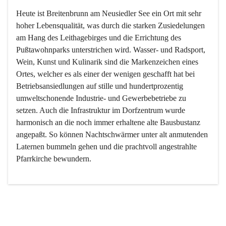
Heute ist Breitenbrunn am Neusiedler See ein Ort mit sehr 
hoher Lebensqualität, was durch die starken Zusiedelungen 
am Hang des Leithagebirges und die Errichtung des 
Pußtawohnparks unterstrichen wird. Wasser- und Radsport, 
Wein, Kunst und Kulinarik sind die Markenzeichen eines 
Ortes, welcher es als einer der wenigen geschafft hat bei 
Betriebsansiedlungen auf stille und hundertprozentig 
umweltschonende Industrie- und Gewerbebetriebe zu 
setzen. Auch die Infrastruktur im Dorfzentrum wurde 
harmonisch an die noch immer erhaltene alte Bausbustanz 
angepaßt. So können Nachtschwärmer unter alt anmutenden 
Laternen bummeln gehen und die prachtvoll angestrahlte 
Pfarrkirche bewundern.

Der Weinbau dominert heute nicht mehr, ist aber integrativer 
Bestandteil der Kultur des Ortes, da man hier schon lange 
von Massenweinbau auf Qualitätsweinbau umgestellt hat. 
So ist es auch nicht verwunderlich, dass eines der historisch 