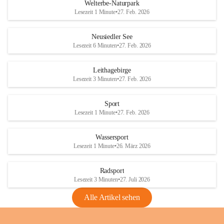
i
i
unzulässige Weingärten zu roden! Bitte 
Welterbe-Naturpark
e
e
helfen wir zusammen um unsere Winzer 
Lesezeit 1 Minute
•
27. Feb. 2026
d
d
vor den prognostizierten Ernteausfällen 
l
l
und den daraus folgenden wirtschaftlichen 
e
e
Neusiedler See
Schäden zu bewahren.
r
r
Lesezeit 6 Minuten
•
27. Feb. 2026
S
S
Verordnungen
e
e
Leithagebirge
04.08.2026
e
e
Lesezeit 3 Minuten
•
27. Feb. 2026
Maßnahmen zur Bekämpfung
der Goldgelben Vergilbung der
Sport
Rebe und der Amerikanischen
Lesezeit 1 Minute
•
27. Feb. 2026
Rebzikade
Anhang VBl. EU Nr. 18
Wassersport
_2026
Lesezeit 1 Minute
•
26. März 2026
1 Seite
•
1,4 MB
Radsport
VBl. EU Nr. 18_2026
Lesezeit 3 Minuten
•
27. Juli 2026
2 Seiten
•
2,1 MB
Alle Artikel sehen