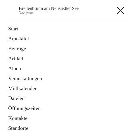
Breitenbrunn am Neusiedler See
Navigation
Breitenbrunn am Neusiedler See
Start
Amtstafel
Formulare
Beiträge
18 Schnellzugriffe
Artikel
Gemeindeservice
7 Schnellzugriffe
Alben
Veranstaltungen
+7
Müllkalender
Dateien
Öffnungszeiten
Kontakte
Hauptadresse
Standorte