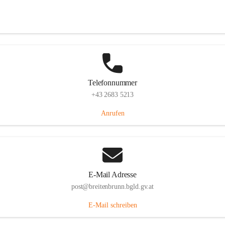
Eisenstädterstraße 18, 7091 Breitenbrunn am Neusiedler See, AUT
Auf Karte ansehen
Telefonnummer
+43 2683 5213
Anrufen
E-Mail Adresse
post@breitenbrunn.bgld.gv.at
E-Mail schreiben