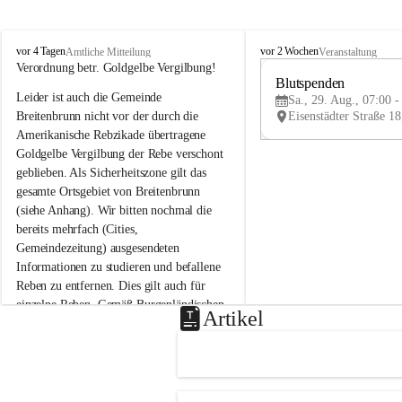
B
B
vor 4 Tagen
vor 2 Wochen
Amtliche Mitteilung
Veranstaltung
r
r
Verordnung betr. Goldgelbe Vergilbung!
e
e
Blutspenden
Leider ist auch die Gemeinde 
i
i
Sa., 29. Aug., 07:00 -
t
t
Breitenbrunn nicht vor der durch die 
e
e
Amerikanische Rebzikade übertragene 
n
n
Goldgelbe Vergilbung der Rebe verschont 
b
b
geblieben. Als Sicherheitszone gilt das 
r
r
gesamte Ortsgebiet von Breitenbrunn 
u
u
(siehe Anhang). Wir bitten nochmal die 
n
n
n
n
bereits mehrfach (Cities, 
a
a
Gemeindezeitung) ausgesendeten 
m
m
Informationen zu studieren und befallene 
N
N
Reben zu entfernen. Dies gilt auch für 
e
e
einzelne Reben. Gemäß Burgenländischen 
u
u
Artikel
Weinbaugesetz sind nicht gepflegte oder 
s
s
i
i
unzulässige Weingärten zu roden! Bitte 
e
e
helfen wir zusammen um unsere Winzer 
d
d
vor den prognostizierten Ernteausfällen 
l
l
und den daraus folgenden wirtschaftlichen 