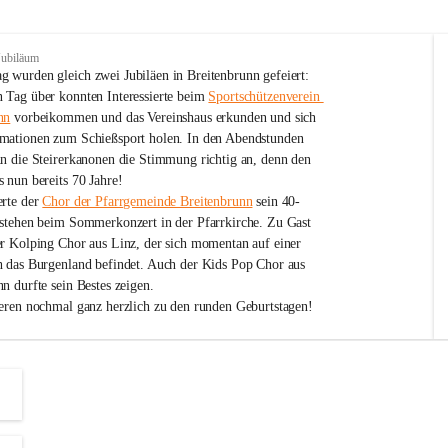
Jubiläum
 wurden gleich zwei Jubiläen in Breitenbrunn gefeiert: 
 Tag über konnten Interessierte beim 
Sportschützenverein 
nn
 vorbeikommen und das Vereinshaus erkunden und sich 
mationen zum Schießsport holen. In den Abendstunden 
nn die Steirerkanonen die Stimmung richtig an, denn den 
 nun bereits 70 Jahre!
rte der 
Chor der Pfarrgemeinde Breitenbrunn
 sein 40-
estehen beim Sommerkonzert in der Pfarrkirche. Zu Gast 
er Kolping Chor aus Linz, der sich momentan auf einer 
h das Burgenland befindet. Auch der Kids Pop Chor aus 
n durfte sein Bestes zeigen.
ieren nochmal ganz herzlich zu den runden Geburtstagen!