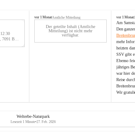
B
B
vor 1 Monat
vor 1 Monat
Amtliche Mitteilung
r
r
Am Samstag
Der geteilte Inhalt (Amtliche
e
e
29
Den ganzen
Mitteilung) ist nicht mehr
i
i
 12:30
AU
verfügbar.
Breitenbru
t
t
Eisenstädter Straße 18, 7091 Breitenbrunn am Neusiedler See, AUT
G
mehr Infor
e
e
heizten da
n
n
SSV gibt es
b
b
r
r
Ebenso feie
u
u
jähriges B
n
n
war hier d
n
n
Reise durc
a
a
Breitenbrun
m
m
Wir gratul
N
N
e
e
u
u
s
s
i
i
Welterbe-Naturpark
e
e
Lesezeit 1 Minute
•
27. Feb. 2026
d
d
l
l