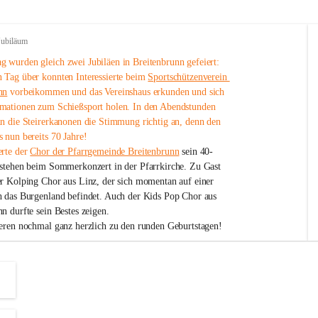
Jubiläum
 wurden gleich zwei Jubiläen in Breitenbrunn gefeiert: 
 Tag über konnten Interessierte beim 
Sportschützenverein 
nn
 vorbeikommen und das Vereinshaus erkunden und sich 
mationen zum Schießsport holen. In den Abendstunden 
nn die Steirerkanonen die Stimmung richtig an, denn den 
 nun bereits 70 Jahre!
rte der 
Chor der Pfarrgemeinde Breitenbrunn
 sein 40-
estehen beim Sommerkonzert in der Pfarrkirche. Zu Gast 
er Kolping Chor aus Linz, der sich momentan auf einer 
h das Burgenland befindet. Auch der Kids Pop Chor aus 
n durfte sein Bestes zeigen.
ieren nochmal ganz herzlich zu den runden Geburtstagen!