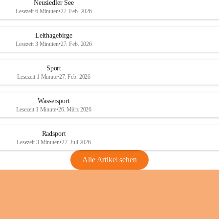
e
e
Neusiedler See
r
r
Lesezeit 6 Minuten
•
27. Feb. 2026
S
S
e
e
Leithagebirge
e
e
Lesezeit 3 Minuten
•
27. Feb. 2026
Sport
Lesezeit 1 Minute
•
27. Feb. 2026
Wassersport
Lesezeit 1 Minute
•
26. März 2026
Radsport
Lesezeit 3 Minuten
•
27. Juli 2026
Alle Artikel sehen