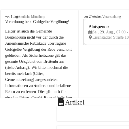
B
B
vor 1 Tag
vor 2 Wochen
Amtliche Mitteilung
Veranstaltung
r
r
Verordnung betr. Goldgelbe Vergilbung!
e
e
Blutspenden
Leider ist auch die Gemeinde 
i
i
Sa., 29. Aug., 07:00 -
t
t
Breitenbrunn nicht vor der durch die 
e
e
Amerikanische Rebzikade übertragene 
n
n
Goldgelbe Vergilbung der Rebe verschont 
b
b
geblieben. Als Sicherheitszone gilt das 
r
r
gesamte Ortsgebiet von Breitenbrunn 
u
u
(siehe Anhang). Wir bitten nochmal die 
n
n
n
n
bereits mehrfach (Cities, 
a
a
Gemeindezeitung) ausgesendeten 
m
m
Informationen zu studieren und befallene 
N
N
Reben zu entfernen. Dies gilt auch für 
e
e
einzelne Reben. Gemäß Burgenländischen 
u
u
Artikel
Weinbaugesetz sind nicht gepflegte oder 
s
s
i
i
unzulässige Weingärten zu roden! Bitte 
e
e
helfen wir zusammen um unsere Winzer 
d
d
vor den prognostizierten Ernteausfällen 
l
l
und den daraus folgenden wirtschaftlichen 