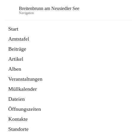
Breitenbrunn am Neusiedler See
Navigation
Start
Amtstafel
Formulare
Beiträge
18 Schnellzugriffe
Artikel
Gemeindeservice
7 Schnellzugriffe
Alben
Veranstaltungen
Müllkalender
Dateien
Öffnungszeiten
Kontakte
Standorte