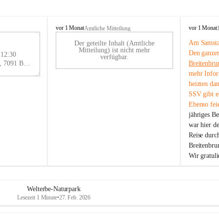
B
B
vor 1 Monat
vor 1 Monat
Amtliche Mitteilung
r
r
Am Samstag
Der geteilte Inhalt (Amtliche
e
e
29
Mitteilung) ist nicht mehr
Den ganzen
i
i
 12:30
AU
verfügbar.
t
t
Eisenstädter Straße 18, 7091 Breitenbrunn am Neusiedler See, AUT
Breitenbru
G
e
e
mehr Infor
n
n
heizten da
b
b
SSV gibt es
r
r
Ebenso feie
u
u
jähriges B
n
n
n
n
war hier d
a
a
Reise durc
m
m
Breitenbrun
N
N
Wir gratul
e
e
u
u
s
s
i
i
Welterbe-Naturpark
e
e
Lesezeit 1 Minute
•
27. Feb. 2026
d
d
l
l