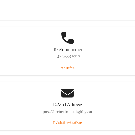
Eisenstädterstraße 18, 7091 Breitenbrunn am Neusiedler See, AUT
Auf Karte ansehen
Telefonnummer
+43 2683 5213
Anrufen
E-Mail Adresse
post@breitenbrunn.bgld.gv.at
E-Mail schreiben