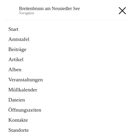
Breitenbrunn am Neusiedler See
Navigation
Breitenbrunn am Neusiedler See
Start
Amtstafel
Formulare
Beiträge
18 Schnellzugriffe
Artikel
Gemeindeservice
7 Schnellzugriffe
Alben
Veranstaltungen
+7
Müllkalender
Dateien
Öffnungszeiten
Kontakte
Hauptadresse
Standorte