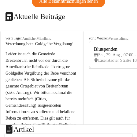
Alle Bekanntmachungen sehen
Aktuelle Beiträge
B
B
vor 5 Tagen
vor 3 Wochen
Amtliche Mitteilung
Veranstaltung
r
r
Verordnung betr. Goldgelbe Vergilbung!
e
e
Blutspenden
Leider ist auch die Gemeinde 
i
i
Sa., 29. Aug., 07:00 -
t
t
Breitenbrunn nicht vor der durch die 
e
e
Amerikanische Rebzikade übertragene 
n
n
Goldgelbe Vergilbung der Rebe verschont 
b
b
geblieben. Als Sicherheitszone gilt das 
r
r
gesamte Ortsgebiet von Breitenbrunn 
u
u
(siehe Anhang). Wir bitten nochmal die 
n
n
n
n
bereits mehrfach (Cities, 
a
a
Gemeindezeitung) ausgesendeten 
m
m
Informationen zu studieren und befallene 
N
N
Reben zu entfernen. Dies gilt auch für 
e
e
einzelne Reben. Gemäß Burgenländischen 
u
u
Artikel
Weinbaugesetz sind nicht gepflegte oder 
s
s