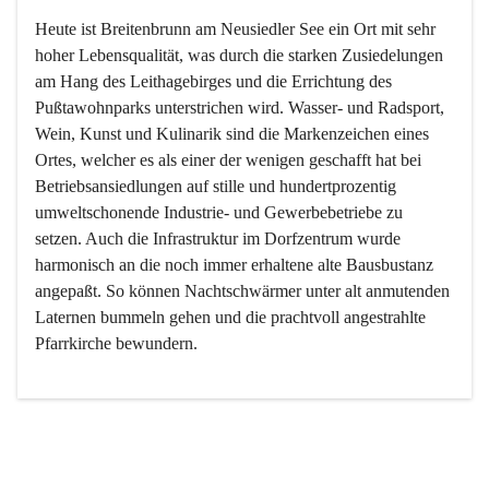
Heute ist Breitenbrunn am Neusiedler See ein Ort mit sehr 
hoher Lebensqualität, was durch die starken Zusiedelungen 
am Hang des Leithagebirges und die Errichtung des 
Pußtawohnparks unterstrichen wird. Wasser- und Radsport, 
Wein, Kunst und Kulinarik sind die Markenzeichen eines 
Ortes, welcher es als einer der wenigen geschafft hat bei 
Betriebsansiedlungen auf stille und hundertprozentig 
umweltschonende Industrie- und Gewerbebetriebe zu 
setzen. Auch die Infrastruktur im Dorfzentrum wurde 
harmonisch an die noch immer erhaltene alte Bausbustanz 
angepaßt. So können Nachtschwärmer unter alt anmutenden 
Laternen bummeln gehen und die prachtvoll angestrahlte 
Pfarrkirche bewundern.

Der Weinbau dominert heute nicht mehr, ist aber integrativer 
Bestandteil der Kultur des Ortes, da man hier schon lange 
von Massenweinbau auf Qualitätsweinbau umgestellt hat. 
So ist es auch nicht verwunderlich, dass eines der historisch 