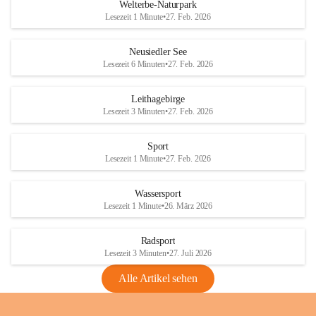
i
i
unzulässige Weingärten zu roden! Bitte 
Welterbe-Naturpark
e
e
helfen wir zusammen um unsere Winzer 
Lesezeit 1 Minute
•
27. Feb. 2026
d
d
vor den prognostizierten Ernteausfällen 
l
l
und den daraus folgenden wirtschaftlichen 
e
e
Neusiedler See
Schäden zu bewahren.
r
r
Lesezeit 6 Minuten
•
27. Feb. 2026
S
S
Verordnungen
e
e
Leithagebirge
04.08.2026
e
e
Lesezeit 3 Minuten
•
27. Feb. 2026
Maßnahmen zur Bekämpfung
der Goldgelben Vergilbung der
Sport
Rebe und der Amerikanischen
Lesezeit 1 Minute
•
27. Feb. 2026
Rebzikade
Anhang VBl. EU Nr. 18
Wassersport
_2026
Lesezeit 1 Minute
•
26. März 2026
1 Seite
•
1,4 MB
Radsport
VBl. EU Nr. 18_2026
Lesezeit 3 Minuten
•
27. Juli 2026
2 Seiten
•
2,1 MB
Alle Artikel sehen