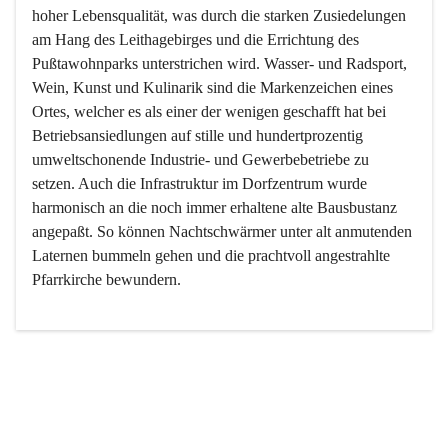
hoher Lebensqualität, was durch die starken Zusiedelungen 
am Hang des Leithagebirges und die Errichtung des 
Pußtawohnparks unterstrichen wird. Wasser- und Radsport, 
Wein, Kunst und Kulinarik sind die Markenzeichen eines 
Ortes, welcher es als einer der wenigen geschafft hat bei 
Betriebsansiedlungen auf stille und hundertprozentig 
umweltschonende Industrie- und Gewerbebetriebe zu 
setzen. Auch die Infrastruktur im Dorfzentrum wurde 
harmonisch an die noch immer erhaltene alte Bausbustanz 
angepaßt. So können Nachtschwärmer unter alt anmutenden 
Laternen bummeln gehen und die prachtvoll angestrahlte 
Pfarrkirche bewundern.

Der Weinbau dominert heute nicht mehr, ist aber integrativer 
Bestandteil der Kultur des Ortes, da man hier schon lange 
von Massenweinbau auf Qualitätsweinbau umgestellt hat. 
So ist es auch nicht verwunderlich, dass eines der historisch 
wertvollsten Gebäude die Ortsvinothek beherbergt und dass 
der Kellering ein beliebtes Ziel darstellt.
