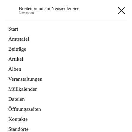
Breitenbrunn am Neusiedler See
Navigation
Breitenbrunn am Neusiedler See
Start
Amtstafel
Formulare
Beiträge
18 Schnellzugriffe
Artikel
Gemeindeservice
7 Schnellzugriffe
Alben
Veranstaltungen
+7
Müllkalender
Dateien
Öffnungszeiten
Kontakte
Hauptadresse
Standorte