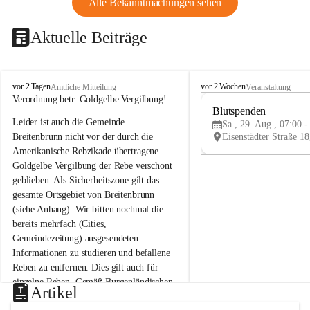
Alle Bekanntmachungen sehen
Aktuelle Beiträge
B
B
vor 2 Tagen
vor 2 Wochen
Amtliche Mitteilung
Veranstaltung
r
r
Verordnung betr. Goldgelbe Vergilbung!
e
e
Blutspenden
Leider ist auch die Gemeinde 
i
i
Sa., 29. Aug., 07:00 -
t
t
Breitenbrunn nicht vor der durch die 
e
e
Amerikanische Rebzikade übertragene 
n
n
Goldgelbe Vergilbung der Rebe verschont 
b
b
geblieben. Als Sicherheitszone gilt das 
r
r
gesamte Ortsgebiet von Breitenbrunn 
u
u
(siehe Anhang). Wir bitten nochmal die 
n
n
n
n
bereits mehrfach (Cities, 
a
a
Gemeindezeitung) ausgesendeten 
m
m
Informationen zu studieren und befallene 
N
N
Reben zu entfernen. Dies gilt auch für 
e
e
einzelne Reben. Gemäß Burgenländischen 
u
u
Artikel
Weinbaugesetz sind nicht gepflegte oder 
s
s