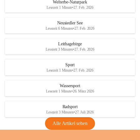
i
i
unzulässige Weingärten zu roden! Bitte 
Welterbe-Naturpark
e
e
helfen wir zusammen um unsere Winzer 
Lesezeit 1 Minute
•
27. Feb. 2026
d
d
vor den prognostizierten Ernteausfällen 
l
l
und den daraus folgenden wirtschaftlichen 
e
e
Neusiedler See
Schäden zu bewahren.
r
r
Lesezeit 6 Minuten
•
27. Feb. 2026
S
S
Verordnungen
e
e
Leithagebirge
04.08.2026
e
e
Lesezeit 3 Minuten
•
27. Feb. 2026
Maßnahmen zur Bekämpfung
der Goldgelben Vergilbung der
Sport
Rebe und der Amerikanischen
Lesezeit 1 Minute
•
27. Feb. 2026
Rebzikade
Anhang VBl. EU Nr. 18
Wassersport
_2026
Lesezeit 1 Minute
•
26. März 2026
1 Seite
•
1,4 MB
Radsport
VBl. EU Nr. 18_2026
Lesezeit 3 Minuten
•
27. Juli 2026
2 Seiten
•
2,1 MB
Alle Artikel sehen