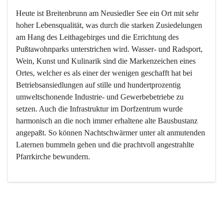
Heute ist Breitenbrunn am Neusiedler See ein Ort mit sehr 
hoher Lebensqualität, was durch die starken Zusiedelungen 
am Hang des Leithagebirges und die Errichtung des 
Pußtawohnparks unterstrichen wird. Wasser- und Radsport, 
Wein, Kunst und Kulinarik sind die Markenzeichen eines 
Ortes, welcher es als einer der wenigen geschafft hat bei 
Betriebsansiedlungen auf stille und hundertprozentig 
umweltschonende Industrie- und Gewerbebetriebe zu 
setzen. Auch die Infrastruktur im Dorfzentrum wurde 
harmonisch an die noch immer erhaltene alte Bausbustanz 
angepaßt. So können Nachtschwärmer unter alt anmutenden 
Laternen bummeln gehen und die prachtvoll angestrahlte 
Pfarrkirche bewundern.

Der Weinbau dominert heute nicht mehr, ist aber integrativer 
Bestandteil der Kultur des Ortes, da man hier schon lange 
von Massenweinbau auf Qualitätsweinbau umgestellt hat. 
So ist es auch nicht verwunderlich, dass eines der historisch 