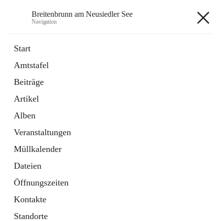
Breitenbrunn am Neusiedler See
Navigation
Breitenbrunn am Neusiedler See
Start
Amtstafel
Formulare
Beiträge
18 Schnellzugriffe
Artikel
Gemeindeservice
7 Schnellzugriffe
Alben
Veranstaltungen
+7
Müllkalender
Dateien
Öffnungszeiten
Kontakte
Hauptadresse
Standorte