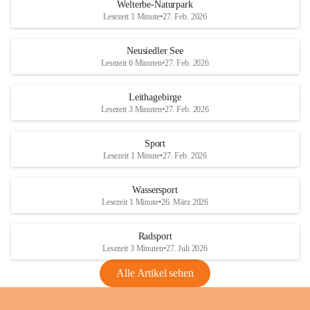
i
i
unzulässige Weingärten zu roden! Bitte 
Welterbe-Naturpark
e
e
helfen wir zusammen um unsere Winzer 
Lesezeit 1 Minute
•
27. Feb. 2026
d
d
vor den prognostizierten Ernteausfällen 
l
l
und den daraus folgenden wirtschaftlichen 
e
e
Neusiedler See
Schäden zu bewahren.
r
r
Lesezeit 6 Minuten
•
27. Feb. 2026
S
S
Verordnungen
e
e
Leithagebirge
04.08.2026
e
e
Lesezeit 3 Minuten
•
27. Feb. 2026
Maßnahmen zur Bekämpfung
der Goldgelben Vergilbung der
Sport
Rebe und der Amerikanischen
Lesezeit 1 Minute
•
27. Feb. 2026
Rebzikade
Anhang VBl. EU Nr. 18
Wassersport
_2026
Lesezeit 1 Minute
•
26. März 2026
1 Seite
•
1,4 MB
Radsport
VBl. EU Nr. 18_2026
Lesezeit 3 Minuten
•
27. Juli 2026
2 Seiten
•
2,1 MB
Alle Artikel sehen