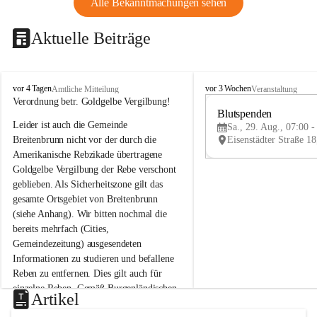
Alle Bekanntmachungen sehen
Aktuelle Beiträge
B
B
vor 4 Tagen
vor 3 Wochen
Amtliche Mitteilung
Veranstaltung
r
r
Verordnung betr. Goldgelbe Vergilbung!
e
e
Blutspenden
Leider ist auch die Gemeinde 
i
i
Sa., 29. Aug., 07:00 -
t
t
Breitenbrunn nicht vor der durch die 
e
e
Amerikanische Rebzikade übertragene 
n
n
Goldgelbe Vergilbung der Rebe verschont 
b
b
geblieben. Als Sicherheitszone gilt das 
r
r
gesamte Ortsgebiet von Breitenbrunn 
u
u
(siehe Anhang). Wir bitten nochmal die 
n
n
n
n
bereits mehrfach (Cities, 
a
a
Gemeindezeitung) ausgesendeten 
m
m
Informationen zu studieren und befallene 
N
N
Reben zu entfernen. Dies gilt auch für 
e
e
einzelne Reben. Gemäß Burgenländischen 
u
u
Artikel
Weinbaugesetz sind nicht gepflegte oder 
s
s