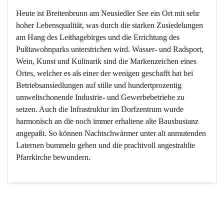
Heute ist Breitenbrunn am Neusiedler See ein Ort mit sehr 
hoher Lebensqualität, was durch die starken Zusiedelungen 
am Hang des Leithagebirges und die Errichtung des 
Pußtawohnparks unterstrichen wird. Wasser- und Radsport, 
Wein, Kunst und Kulinarik sind die Markenzeichen eines 
Ortes, welcher es als einer der wenigen geschafft hat bei 
Betriebsansiedlungen auf stille und hundertprozentig 
umweltschonende Industrie- und Gewerbebetriebe zu 
setzen. Auch die Infrastruktur im Dorfzentrum wurde 
harmonisch an die noch immer erhaltene alte Bausbustanz 
angepaßt. So können Nachtschwärmer unter alt anmutenden 
Laternen bummeln gehen und die prachtvoll angestrahlte 
Pfarrkirche bewundern.

Der Weinbau dominert heute nicht mehr, ist aber integrativer 
Bestandteil der Kultur des Ortes, da man hier schon lange 
von Massenweinbau auf Qualitätsweinbau umgestellt hat. 
So ist es auch nicht verwunderlich, dass eines der historisch 