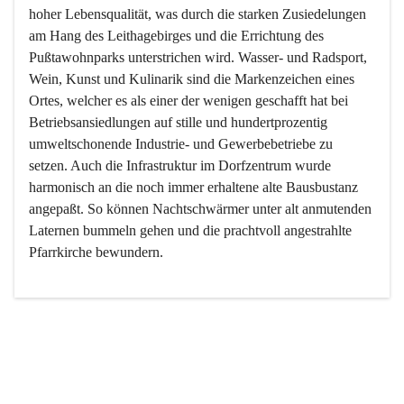
hoher Lebensqualität, was durch die starken Zusiedelungen 
am Hang des Leithagebirges und die Errichtung des 
Pußtawohnparks unterstrichen wird. Wasser- und Radsport, 
Wein, Kunst und Kulinarik sind die Markenzeichen eines 
Ortes, welcher es als einer der wenigen geschafft hat bei 
Betriebsansiedlungen auf stille und hundertprozentig 
umweltschonende Industrie- und Gewerbebetriebe zu 
setzen. Auch die Infrastruktur im Dorfzentrum wurde 
harmonisch an die noch immer erhaltene alte Bausbustanz 
angepaßt. So können Nachtschwärmer unter alt anmutenden 
Laternen bummeln gehen und die prachtvoll angestrahlte 
Pfarrkirche bewundern.

Der Weinbau dominert heute nicht mehr, ist aber integrativer 
Bestandteil der Kultur des Ortes, da man hier schon lange 
von Massenweinbau auf Qualitätsweinbau umgestellt hat. 
So ist es auch nicht verwunderlich, dass eines der historisch 
wertvollsten Gebäude die Ortsvinothek beherbergt und dass 
der Kellering ein beliebtes Ziel darstellt.
