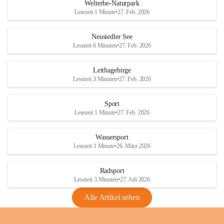
i
i
unzulässige Weingärten zu roden! Bitte 
Welterbe-Naturpark
e
e
helfen wir zusammen um unsere Winzer 
Lesezeit 1 Minute
•
27. Feb. 2026
d
d
vor den prognostizierten Ernteausfällen 
l
l
und den daraus folgenden wirtschaftlichen 
e
e
Neusiedler See
Schäden zu bewahren.
r
r
Lesezeit 6 Minuten
•
27. Feb. 2026
S
S
Verordnungen
e
e
Leithagebirge
04.08.2026
e
e
Lesezeit 3 Minuten
•
27. Feb. 2026
Maßnahmen zur Bekämpfung
der Goldgelben Vergilbung der
Sport
Rebe und der Amerikanischen
Lesezeit 1 Minute
•
27. Feb. 2026
Rebzikade
Anhang VBl. EU Nr. 18
Wassersport
_2026
Lesezeit 1 Minute
•
26. März 2026
1 Seite
•
1,4 MB
Radsport
VBl. EU Nr. 18_2026
Lesezeit 3 Minuten
•
27. Juli 2026
2 Seiten
•
2,1 MB
Alle Artikel sehen