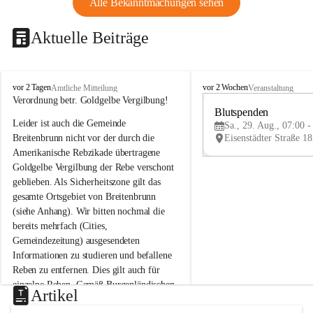
Alle Bekanntmachungen sehen
Aktuelle Beiträge
B
B
vor 2 Tagen
vor 2 Wochen
Amtliche Mitteilung
Veranstaltung
r
r
Verordnung betr. Goldgelbe Vergilbung!
e
e
Blutspenden
Leider ist auch die Gemeinde 
i
i
Sa., 29. Aug., 07:00 -
t
t
Breitenbrunn nicht vor der durch die 
e
e
Amerikanische Rebzikade übertragene 
n
n
Goldgelbe Vergilbung der Rebe verschont 
b
b
geblieben. Als Sicherheitszone gilt das 
r
r
gesamte Ortsgebiet von Breitenbrunn 
u
u
(siehe Anhang). Wir bitten nochmal die 
n
n
n
n
bereits mehrfach (Cities, 
a
a
Gemeindezeitung) ausgesendeten 
m
m
Informationen zu studieren und befallene 
N
N
Reben zu entfernen. Dies gilt auch für 
e
e
einzelne Reben. Gemäß Burgenländischen 
u
u
Artikel
Weinbaugesetz sind nicht gepflegte oder 
s
s