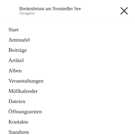
Breitenbrunn am Neusiedler See
Navigation
Breitenbrunn am Neusiedler See
Start
Amtstafel
Formulare
Beiträge
18 Schnellzugriffe
Artikel
Gemeindeservice
7 Schnellzugriffe
Alben
Veranstaltungen
+7
Müllkalender
Dateien
Öffnungszeiten
Kontakte
Hauptadresse
Standorte