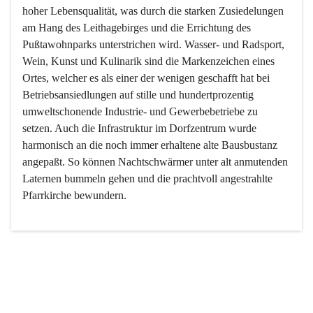
hoher Lebensqualität, was durch die starken Zusiedelungen 
am Hang des Leithagebirges und die Errichtung des 
Pußtawohnparks unterstrichen wird. Wasser- und Radsport, 
Wein, Kunst und Kulinarik sind die Markenzeichen eines 
Ortes, welcher es als einer der wenigen geschafft hat bei 
Betriebsansiedlungen auf stille und hundertprozentig 
umweltschonende Industrie- und Gewerbebetriebe zu 
setzen. Auch die Infrastruktur im Dorfzentrum wurde 
harmonisch an die noch immer erhaltene alte Bausbustanz 
angepaßt. So können Nachtschwärmer unter alt anmutenden 
Laternen bummeln gehen und die prachtvoll angestrahlte 
Pfarrkirche bewundern.

Der Weinbau dominert heute nicht mehr, ist aber integrativer 
Bestandteil der Kultur des Ortes, da man hier schon lange 
von Massenweinbau auf Qualitätsweinbau umgestellt hat. 
So ist es auch nicht verwunderlich, dass eines der historisch 
wertvollsten Gebäude die Ortsvinothek beherbergt und dass 
der Kellering ein beliebtes Ziel darstellt.
