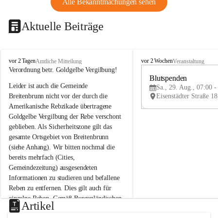
Alle Bekanntmachungen sehen
Aktuelle Beiträge
B
B
vor 2 Tagen
vor 2 Wochen
Amtliche Mitteilung
Veranstaltung
r
r
Verordnung betr. Goldgelbe Vergilbung!
e
e
Blutspenden
Leider ist auch die Gemeinde 
i
i
Sa., 29. Aug., 07:00 -
t
t
Breitenbrunn nicht vor der durch die 
e
e
Amerikanische Rebzikade übertragene 
n
n
Goldgelbe Vergilbung der Rebe verschont 
b
b
geblieben. Als Sicherheitszone gilt das 
r
r
gesamte Ortsgebiet von Breitenbrunn 
u
u
(siehe Anhang). Wir bitten nochmal die 
n
n
n
n
bereits mehrfach (Cities, 
a
a
Gemeindezeitung) ausgesendeten 
m
m
Informationen zu studieren und befallene 
N
N
Reben zu entfernen. Dies gilt auch für 
e
e
einzelne Reben. Gemäß Burgenländischen 
u
u
Artikel
Weinbaugesetz sind nicht gepflegte oder 
s
s