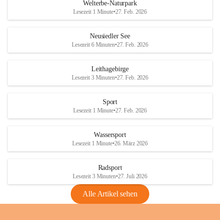
i
i
unzulässige Weingärten zu roden! Bitte 
Welterbe-Naturpark
e
e
helfen wir zusammen um unsere Winzer 
Lesezeit 1 Minute
•
27. Feb. 2026
d
d
vor den prognostizierten Ernteausfällen 
l
l
und den daraus folgenden wirtschaftlichen 
e
e
Neusiedler See
Schäden zu bewahren.
r
r
Lesezeit 6 Minuten
•
27. Feb. 2026
S
S
Verordnungen
e
e
Leithagebirge
04.08.2026
e
e
Lesezeit 3 Minuten
•
27. Feb. 2026
Maßnahmen zur Bekämpfung
der Goldgelben Vergilbung der
Sport
Rebe und der Amerikanischen
Lesezeit 1 Minute
•
27. Feb. 2026
Rebzikade
Anhang VBl. EU Nr. 18
Wassersport
_2026
Lesezeit 1 Minute
•
26. März 2026
1 Seite
•
1,4 MB
Radsport
VBl. EU Nr. 18_2026
Lesezeit 3 Minuten
•
27. Juli 2026
2 Seiten
•
2,1 MB
Alle Artikel sehen