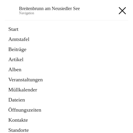
Breitenbrunn am Neusiedler See
Navigation
Breitenbrunn am Neusiedler See
Start
Amtstafel
Formulare
Beiträge
18 Schnellzugriffe
Artikel
Gemeindeservice
7 Schnellzugriffe
Alben
Veranstaltungen
+7
Müllkalender
Dateien
Öffnungszeiten
Kontakte
Hauptadresse
Standorte