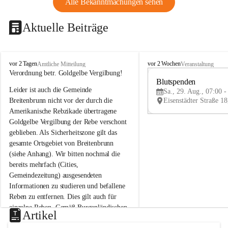
Alle Bekanntmachungen sehen
Aktuelle Beiträge
B
B
vor 2 Tagen
vor 2 Wochen
Amtliche Mitteilung
Veranstaltung
r
r
Verordnung betr. Goldgelbe Vergilbung!
e
e
Blutspenden
Leider ist auch die Gemeinde 
i
i
Sa., 29. Aug., 07:00 -
t
t
Breitenbrunn nicht vor der durch die 
e
e
Amerikanische Rebzikade übertragene 
n
n
Goldgelbe Vergilbung der Rebe verschont 
b
b
geblieben. Als Sicherheitszone gilt das 
r
r
gesamte Ortsgebiet von Breitenbrunn 
u
u
(siehe Anhang). Wir bitten nochmal die 
n
n
n
n
bereits mehrfach (Cities, 
a
a
Gemeindezeitung) ausgesendeten 
m
m
Informationen zu studieren und befallene 
N
N
Reben zu entfernen. Dies gilt auch für 
e
e
einzelne Reben. Gemäß Burgenländischen 
u
u
Artikel
Weinbaugesetz sind nicht gepflegte oder 
s
s