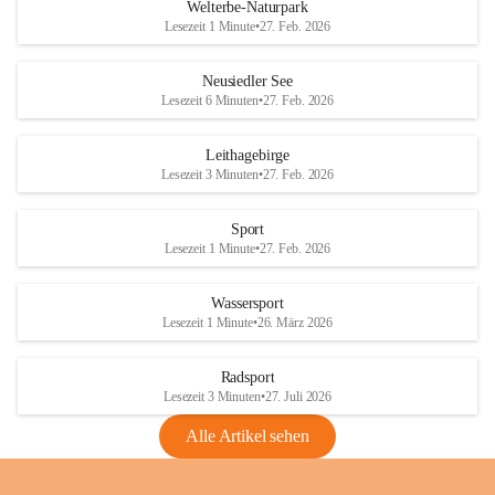
i
i
unzulässige Weingärten zu roden! Bitte 
Welterbe-Naturpark
e
e
helfen wir zusammen um unsere Winzer 
Lesezeit 1 Minute
•
27. Feb. 2026
d
d
vor den prognostizierten Ernteausfällen 
l
l
und den daraus folgenden wirtschaftlichen 
e
e
Neusiedler See
Schäden zu bewahren.
r
r
Lesezeit 6 Minuten
•
27. Feb. 2026
S
S
Verordnungen
e
e
Leithagebirge
04.08.2026
e
e
Lesezeit 3 Minuten
•
27. Feb. 2026
Maßnahmen zur Bekämpfung
der Goldgelben Vergilbung der
Sport
Rebe und der Amerikanischen
Lesezeit 1 Minute
•
27. Feb. 2026
Rebzikade
Anhang VBl. EU Nr. 18
Wassersport
_2026
Lesezeit 1 Minute
•
26. März 2026
1 Seite
•
1,4 MB
Radsport
VBl. EU Nr. 18_2026
Lesezeit 3 Minuten
•
27. Juli 2026
2 Seiten
•
2,1 MB
Alle Artikel sehen