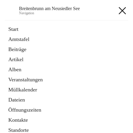
Breitenbrunn am Neusiedler See
Navigation
Breitenbrunn am Neusiedler See
Start
Amtstafel
Formulare
Beiträge
18 Schnellzugriffe
Artikel
Gemeindeservice
7 Schnellzugriffe
Alben
Veranstaltungen
+7
Müllkalender
Dateien
Öffnungszeiten
Kontakte
Hauptadresse
Standorte