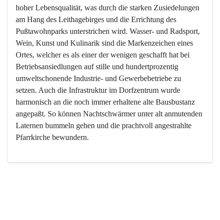
hoher Lebensqualität, was durch die starken Zusiedelungen 
am Hang des Leithagebirges und die Errichtung des 
Pußtawohnparks unterstrichen wird. Wasser- und Radsport, 
Wein, Kunst und Kulinarik sind die Markenzeichen eines 
Ortes, welcher es als einer der wenigen geschafft hat bei 
Betriebsansiedlungen auf stille und hundertprozentig 
umweltschonende Industrie- und Gewerbebetriebe zu 
setzen. Auch die Infrastruktur im Dorfzentrum wurde 
harmonisch an die noch immer erhaltene alte Bausbustanz 
angepaßt. So können Nachtschwärmer unter alt anmutenden 
Laternen bummeln gehen und die prachtvoll angestrahlte 
Pfarrkirche bewundern.

Der Weinbau dominert heute nicht mehr, ist aber integrativer 
Bestandteil der Kultur des Ortes, da man hier schon lange 
von Massenweinbau auf Qualitätsweinbau umgestellt hat. 
So ist es auch nicht verwunderlich, dass eines der historisch 
wertvollsten Gebäude die Ortsvinothek beherbergt und dass 
der Kellering ein beliebtes Ziel darstellt.
