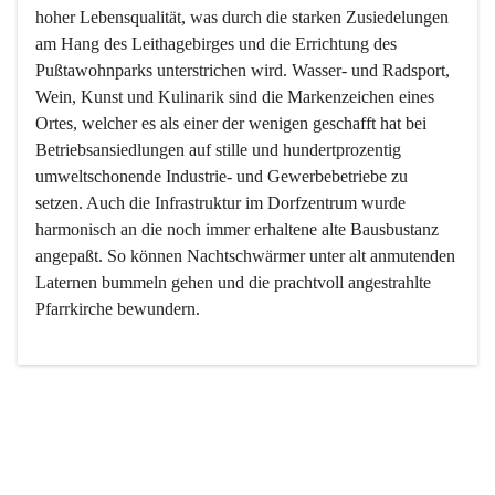
hoher Lebensqualität, was durch die starken Zusiedelungen 
am Hang des Leithagebirges und die Errichtung des 
Pußtawohnparks unterstrichen wird. Wasser- und Radsport, 
Wein, Kunst und Kulinarik sind die Markenzeichen eines 
Ortes, welcher es als einer der wenigen geschafft hat bei 
Betriebsansiedlungen auf stille und hundertprozentig 
umweltschonende Industrie- und Gewerbebetriebe zu 
setzen. Auch die Infrastruktur im Dorfzentrum wurde 
harmonisch an die noch immer erhaltene alte Bausbustanz 
angepaßt. So können Nachtschwärmer unter alt anmutenden 
Laternen bummeln gehen und die prachtvoll angestrahlte 
Pfarrkirche bewundern.

Der Weinbau dominert heute nicht mehr, ist aber integrativer 
Bestandteil der Kultur des Ortes, da man hier schon lange 
von Massenweinbau auf Qualitätsweinbau umgestellt hat. 
So ist es auch nicht verwunderlich, dass eines der historisch 
wertvollsten Gebäude die Ortsvinothek beherbergt und dass 
der Kellering ein beliebtes Ziel darstellt.
