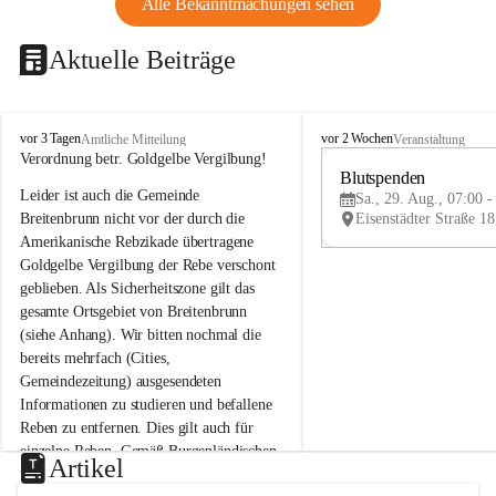
Alle Bekanntmachungen sehen
Aktuelle Beiträge
B
B
vor 3 Tagen
vor 2 Wochen
Amtliche Mitteilung
Veranstaltung
r
r
Verordnung betr. Goldgelbe Vergilbung!
e
e
Blutspenden
Leider ist auch die Gemeinde 
i
i
Sa., 29. Aug., 07:00 -
t
t
Breitenbrunn nicht vor der durch die 
e
e
Amerikanische Rebzikade übertragene 
n
n
Goldgelbe Vergilbung der Rebe verschont 
b
b
geblieben. Als Sicherheitszone gilt das 
r
r
gesamte Ortsgebiet von Breitenbrunn 
u
u
(siehe Anhang). Wir bitten nochmal die 
n
n
n
n
bereits mehrfach (Cities, 
a
a
Gemeindezeitung) ausgesendeten 
m
m
Informationen zu studieren und befallene 
N
N
Reben zu entfernen. Dies gilt auch für 
e
e
einzelne Reben. Gemäß Burgenländischen 
u
u
Artikel
Weinbaugesetz sind nicht gepflegte oder 
s
s