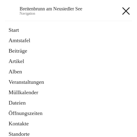
Breitenbrunn am Neusiedler See
Navigation
Breitenbrunn am Neusiedler See
Start
Amtstafel
Formulare
Beiträge
18 Schnellzugriffe
Artikel
Gemeindeservice
7 Schnellzugriffe
Alben
Veranstaltungen
+7
Müllkalender
Dateien
Öffnungszeiten
Kontakte
Hauptadresse
Standorte