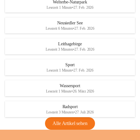
i
i
unzulässige Weingärten zu roden! Bitte 
Welterbe-Naturpark
e
e
helfen wir zusammen um unsere Winzer 
Lesezeit 1 Minute
•
27. Feb. 2026
d
d
vor den prognostizierten Ernteausfällen 
l
l
und den daraus folgenden wirtschaftlichen 
e
e
Neusiedler See
Schäden zu bewahren.
r
r
Lesezeit 6 Minuten
•
27. Feb. 2026
S
S
Verordnungen
e
e
Leithagebirge
04.08.2026
e
e
Lesezeit 3 Minuten
•
27. Feb. 2026
Maßnahmen zur Bekämpfung
der Goldgelben Vergilbung der
Sport
Rebe und der Amerikanischen
Lesezeit 1 Minute
•
27. Feb. 2026
Rebzikade
Anhang VBl. EU Nr. 18
Wassersport
_2026
Lesezeit 1 Minute
•
26. März 2026
1 Seite
•
1,4 MB
Radsport
VBl. EU Nr. 18_2026
Lesezeit 3 Minuten
•
27. Juli 2026
2 Seiten
•
2,1 MB
Alle Artikel sehen