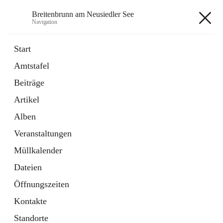
Breitenbrunn am Neusiedler See
Navigation
Breitenbrunn am Neusiedler See
Start
Amtstafel
Formulare
Beiträge
18 Schnellzugriffe
Artikel
Gemeindeservice
7 Schnellzugriffe
Alben
Veranstaltungen
+7
Müllkalender
Dateien
Öffnungszeiten
Kontakte
Hauptadresse
Standorte