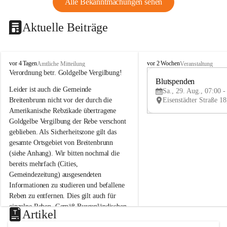
Alle Bekanntmachungen sehen
Aktuelle Beiträge
B
B
vor 4 Tagen
vor 2 Wochen
Amtliche Mitteilung
Veranstaltung
r
r
Verordnung betr. Goldgelbe Vergilbung!
e
e
Blutspenden
Leider ist auch die Gemeinde 
i
i
Sa., 29. Aug., 07:00 -
t
t
Breitenbrunn nicht vor der durch die 
e
e
Amerikanische Rebzikade übertragene 
n
n
Goldgelbe Vergilbung der Rebe verschont 
b
b
geblieben. Als Sicherheitszone gilt das 
r
r
gesamte Ortsgebiet von Breitenbrunn 
u
u
(siehe Anhang). Wir bitten nochmal die 
n
n
n
n
bereits mehrfach (Cities, 
a
a
Gemeindezeitung) ausgesendeten 
m
m
Informationen zu studieren und befallene 
N
N
Reben zu entfernen. Dies gilt auch für 
e
e
einzelne Reben. Gemäß Burgenländischen 
u
u
Artikel
Weinbaugesetz sind nicht gepflegte oder 
s
s