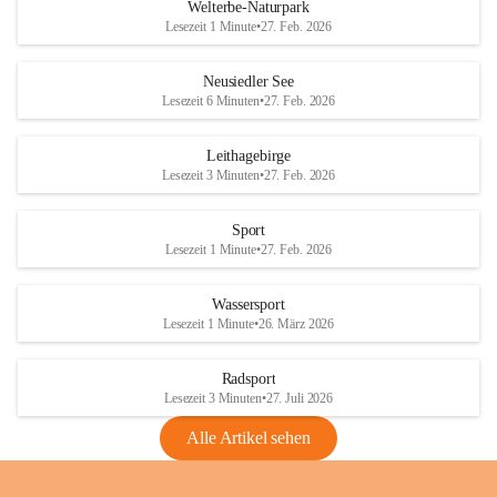
i
i
unzulässige Weingärten zu roden! Bitte 
Welterbe-Naturpark
e
e
helfen wir zusammen um unsere Winzer 
Lesezeit 1 Minute
•
27. Feb. 2026
d
d
vor den prognostizierten Ernteausfällen 
l
l
und den daraus folgenden wirtschaftlichen 
e
e
Neusiedler See
Schäden zu bewahren.
r
r
Lesezeit 6 Minuten
•
27. Feb. 2026
S
S
Verordnungen
e
e
Leithagebirge
04.08.2026
e
e
Lesezeit 3 Minuten
•
27. Feb. 2026
Maßnahmen zur Bekämpfung
der Goldgelben Vergilbung der
Sport
Rebe und der Amerikanischen
Lesezeit 1 Minute
•
27. Feb. 2026
Rebzikade
Anhang VBl. EU Nr. 18
Wassersport
_2026
Lesezeit 1 Minute
•
26. März 2026
1 Seite
•
1,4 MB
Radsport
VBl. EU Nr. 18_2026
Lesezeit 3 Minuten
•
27. Juli 2026
2 Seiten
•
2,1 MB
Alle Artikel sehen