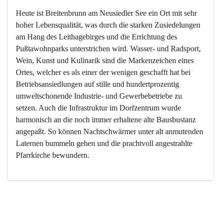
Heute ist Breitenbrunn am Neusiedler See ein Ort mit sehr 
hoher Lebensqualität, was durch die starken Zusiedelungen 
am Hang des Leithagebirges und die Errichtung des 
Pußtawohnparks unterstrichen wird. Wasser- und Radsport, 
Wein, Kunst und Kulinarik sind die Markenzeichen eines 
Ortes, welcher es als einer der wenigen geschafft hat bei 
Betriebsansiedlungen auf stille und hundertprozentig 
umweltschonende Industrie- und Gewerbebetriebe zu 
setzen. Auch die Infrastruktur im Dorfzentrum wurde 
harmonisch an die noch immer erhaltene alte Bausbustanz 
angepaßt. So können Nachtschwärmer unter alt anmutenden 
Laternen bummeln gehen und die prachtvoll angestrahlte 
Pfarrkirche bewundern.

Der Weinbau dominert heute nicht mehr, ist aber integrativer 
Bestandteil der Kultur des Ortes, da man hier schon lange 
von Massenweinbau auf Qualitätsweinbau umgestellt hat. 
So ist es auch nicht verwunderlich, dass eines der historisch 