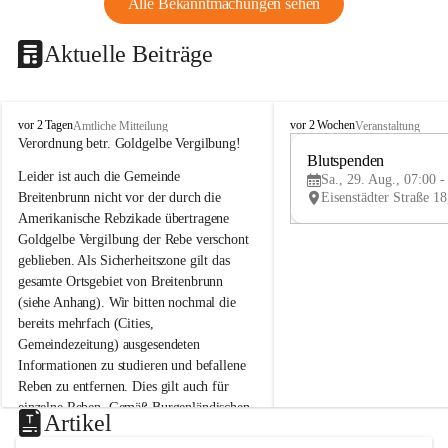
Alle Bekanntmachungen sehen
Aktuelle Beiträge
B
B
vor 2 Tagen
vor 2 Wochen
Amtliche Mitteilung
Veranstaltung
r
r
Verordnung betr. Goldgelbe Vergilbung!
e
e
Blutspenden
Leider ist auch die Gemeinde 
i
i
Sa., 29. Aug., 07:00 -
t
t
Breitenbrunn nicht vor der durch die 
e
e
Amerikanische Rebzikade übertragene 
n
n
Goldgelbe Vergilbung der Rebe verschont 
b
b
geblieben. Als Sicherheitszone gilt das 
r
r
gesamte Ortsgebiet von Breitenbrunn 
u
u
(siehe Anhang). Wir bitten nochmal die 
n
n
n
n
bereits mehrfach (Cities, 
a
a
Gemeindezeitung) ausgesendeten 
m
m
Informationen zu studieren und befallene 
N
N
Reben zu entfernen. Dies gilt auch für 
e
e
einzelne Reben. Gemäß Burgenländischen 
u
u
Artikel
Weinbaugesetz sind nicht gepflegte oder 
s
s