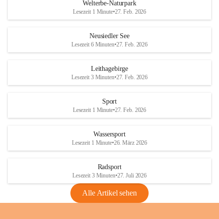
i
i
unzulässige Weingärten zu roden! Bitte 
Welterbe-Naturpark
e
e
helfen wir zusammen um unsere Winzer 
Lesezeit 1 Minute
•
27. Feb. 2026
d
d
vor den prognostizierten Ernteausfällen 
l
l
und den daraus folgenden wirtschaftlichen 
e
e
Neusiedler See
Schäden zu bewahren.
r
r
Lesezeit 6 Minuten
•
27. Feb. 2026
S
S
Verordnungen
e
e
Leithagebirge
04.08.2026
e
e
Lesezeit 3 Minuten
•
27. Feb. 2026
Maßnahmen zur Bekämpfung
der Goldgelben Vergilbung der
Sport
Rebe und der Amerikanischen
Lesezeit 1 Minute
•
27. Feb. 2026
Rebzikade
Anhang VBl. EU Nr. 18
Wassersport
_2026
Lesezeit 1 Minute
•
26. März 2026
1 Seite
•
1,4 MB
Radsport
VBl. EU Nr. 18_2026
Lesezeit 3 Minuten
•
27. Juli 2026
2 Seiten
•
2,1 MB
Alle Artikel sehen