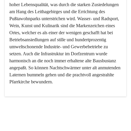
hoher Lebensqualität, was durch die starken Zusiedelungen 
am Hang des Leithagebirges und die Errichtung des 
Pußtawohnparks unterstrichen wird. Wasser- und Radsport, 
Wein, Kunst und Kulinarik sind die Markenzeichen eines 
Ortes, welcher es als einer der wenigen geschafft hat bei 
Betriebsansiedlungen auf stille und hundertprozentig 
umweltschonende Industrie- und Gewerbebetriebe zu 
setzen. Auch die Infrastruktur im Dorfzentrum wurde 
harmonisch an die noch immer erhaltene alte Bausbustanz 
angepaßt. So können Nachtschwärmer unter alt anmutenden 
Laternen bummeln gehen und die prachtvoll angestrahlte 
Pfarrkirche bewundern.

Der Weinbau dominert heute nicht mehr, ist aber integrativer 
Bestandteil der Kultur des Ortes, da man hier schon lange 
von Massenweinbau auf Qualitätsweinbau umgestellt hat. 
So ist es auch nicht verwunderlich, dass eines der historisch 
wertvollsten Gebäude die Ortsvinothek beherbergt und dass 
der Kellering ein beliebtes Ziel darstellt.
