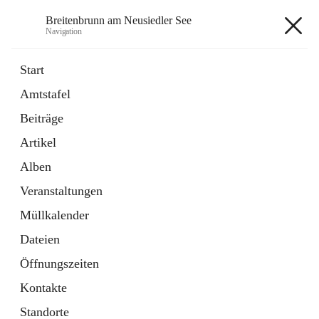
Breitenbrunn am Neusiedler See
Navigation
Breitenbrunn am Neusiedler See
Start
Amtstafel
Formulare
Beiträge
18 Schnellzugriffe
Artikel
Gemeindeservice
7 Schnellzugriffe
Alben
Veranstaltungen
+7
Müllkalender
Dateien
Öffnungszeiten
Kontakte
Hauptadresse
Standorte