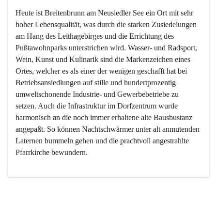
Heute ist Breitenbrunn am Neusiedler See ein Ort mit sehr 
hoher Lebensqualität, was durch die starken Zusiedelungen 
am Hang des Leithagebirges und die Errichtung des 
Pußtawohnparks unterstrichen wird. Wasser- und Radsport, 
Wein, Kunst und Kulinarik sind die Markenzeichen eines 
Ortes, welcher es als einer der wenigen geschafft hat bei 
Betriebsansiedlungen auf stille und hundertprozentig 
umweltschonende Industrie- und Gewerbebetriebe zu 
setzen. Auch die Infrastruktur im Dorfzentrum wurde 
harmonisch an die noch immer erhaltene alte Bausbustanz 
angepaßt. So können Nachtschwärmer unter alt anmutenden 
Laternen bummeln gehen und die prachtvoll angestrahlte 
Pfarrkirche bewundern.

Der Weinbau dominert heute nicht mehr, ist aber integrativer 
Bestandteil der Kultur des Ortes, da man hier schon lange 
von Massenweinbau auf Qualitätsweinbau umgestellt hat. 
So ist es auch nicht verwunderlich, dass eines der historisch 