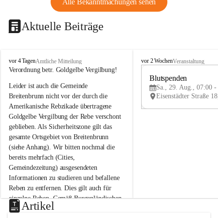
Alle Bekanntmachungen sehen
Aktuelle Beiträge
B
B
vor 4 Tagen
vor 2 Wochen
Amtliche Mitteilung
Veranstaltung
r
r
Verordnung betr. Goldgelbe Vergilbung!
e
e
Blutspenden
Leider ist auch die Gemeinde 
i
i
Sa., 29. Aug., 07:00 -
t
t
Breitenbrunn nicht vor der durch die 
e
e
Amerikanische Rebzikade übertragene 
n
n
Goldgelbe Vergilbung der Rebe verschont 
b
b
geblieben. Als Sicherheitszone gilt das 
r
r
gesamte Ortsgebiet von Breitenbrunn 
u
u
(siehe Anhang). Wir bitten nochmal die 
n
n
n
n
bereits mehrfach (Cities, 
a
a
Gemeindezeitung) ausgesendeten 
m
m
Informationen zu studieren und befallene 
N
N
Reben zu entfernen. Dies gilt auch für 
e
e
einzelne Reben. Gemäß Burgenländischen 
u
u
Artikel
Weinbaugesetz sind nicht gepflegte oder 
s
s