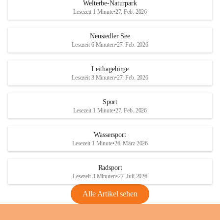
i
i
unzulässige Weingärten zu roden! Bitte 
Welterbe-Naturpark
e
e
helfen wir zusammen um unsere Winzer 
Lesezeit 1 Minute
•
27. Feb. 2026
d
d
vor den prognostizierten Ernteausfällen 
l
l
und den daraus folgenden wirtschaftlichen 
e
e
Neusiedler See
Schäden zu bewahren.
r
r
Lesezeit 6 Minuten
•
27. Feb. 2026
S
S
Verordnungen
e
e
Leithagebirge
04.08.2026
e
e
Lesezeit 3 Minuten
•
27. Feb. 2026
Maßnahmen zur Bekämpfung
der Goldgelben Vergilbung der
Sport
Rebe und der Amerikanischen
Lesezeit 1 Minute
•
27. Feb. 2026
Rebzikade
Anhang VBl. EU Nr. 18
Wassersport
_2026
Lesezeit 1 Minute
•
26. März 2026
1 Seite
•
1,4 MB
Radsport
VBl. EU Nr. 18_2026
Lesezeit 3 Minuten
•
27. Juli 2026
2 Seiten
•
2,1 MB
Alle Artikel sehen