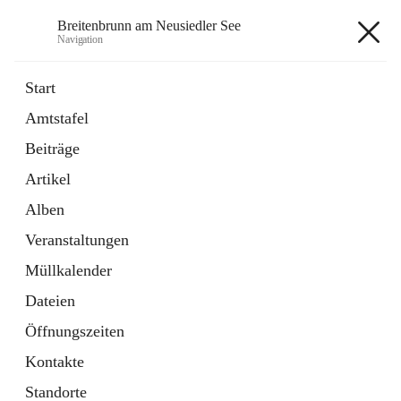
Breitenbrunn am Neusiedler See
Navigation
Breitenbrunn am Neusiedler See
Start
Amtstafel
Formulare
Beiträge
18 Schnellzugriffe
Artikel
Gemeindeservice
7 Schnellzugriffe
Alben
Veranstaltungen
+7
Müllkalender
Dateien
Öffnungszeiten
Kontakte
Hauptadresse
Standorte