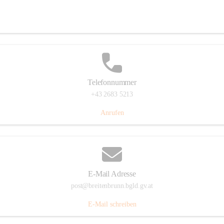
Eisenstädterstraße 18, 7091 Breitenbrunn am Neusiedler See, AUT
Auf Karte ansehen
Telefonnummer
+43 2683 5213
Anrufen
E-Mail Adresse
post@breitenbrunn.bgld.gv.at
E-Mail schreiben