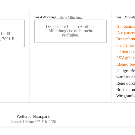
B
B
vor 4 Wochen
vor 1 Monat
Amtliche Mitteilung
r
r
Am Samstag
Der geteilte Inhalt (Amtliche
e
e
29
Mitteilung) ist nicht mehr
Den ganzen
i
i
 12:30
AU
verfügbar.
t
t
Eisenstädter Straße 18, 7091 Breitenbrunn am Neusiedler See, AUT
Breitenbru
G
e
e
mehr Infor
n
n
heizten da
b
b
SSV gibt es
r
r
Ebenso feie
u
u
jähriges B
n
n
n
n
war hier d
a
a
Reise durc
m
m
Breitenbrun
N
N
Wir gratul
e
e
u
u
s
s
i
i
Welterbe-Naturpark
e
e
Lesezeit 1 Minute
•
27. Feb. 2026
d
d
l
l