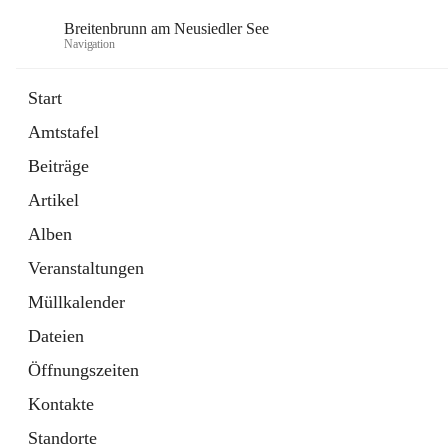
Breitenbrunn am Neusiedler See
Navigation
Start
Amtstafel
Formulare
Beiträge
18 Schnellzugriffe
Artikel
Gemeindeservice
7 Schnellzugriffe
Alben
Veranstaltungen
Müllkalender
Dateien
Öffnungszeiten
Kontakte
Standorte