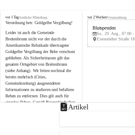
B
B
vor 1 Tag
vor 2 Wochen
Amtliche Mitteilung
Veranstaltung
r
r
Verordnung betr. Goldgelbe Vergilbung!
e
e
Blutspenden
Leider ist auch die Gemeinde 
i
i
Sa., 29. Aug., 07:00 -
t
t
Breitenbrunn nicht vor der durch die 
e
e
Amerikanische Rebzikade übertragene 
n
n
Goldgelbe Vergilbung der Rebe verschont 
b
b
geblieben. Als Sicherheitszone gilt das 
r
r
gesamte Ortsgebiet von Breitenbrunn 
u
u
(siehe Anhang). Wir bitten nochmal die 
n
n
n
n
bereits mehrfach (Cities, 
a
a
Gemeindezeitung) ausgesendeten 
m
m
Informationen zu studieren und befallene 
N
N
Reben zu entfernen. Dies gilt auch für 
e
e
einzelne Reben. Gemäß Burgenländischen 
u
u
Artikel
Weinbaugesetz sind nicht gepflegte oder 
s
s
i
i
unzulässige Weingärten zu roden! Bitte 
e
e
helfen wir zusammen um unsere Winzer 
d
d
vor den prognostizierten Ernteausfällen 
l
l
und den daraus folgenden wirtschaftlichen 