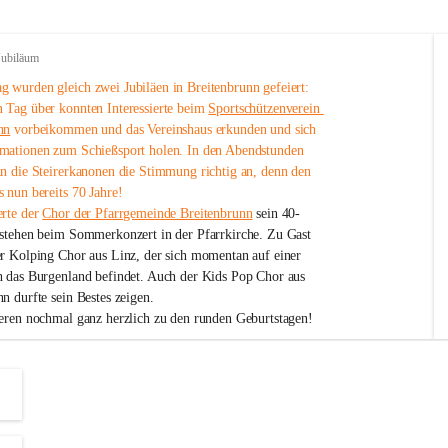
Jubiläum
 wurden gleich zwei Jubiläen in Breitenbrunn gefeiert: 
 Tag über konnten Interessierte beim 
Sportschützenverein 
nn
 vorbeikommen und das Vereinshaus erkunden und sich 
mationen zum Schießsport holen. In den Abendstunden 
nn die Steirerkanonen die Stimmung richtig an, denn den 
 nun bereits 70 Jahre!
rte der 
Chor der Pfarrgemeinde Breitenbrunn
 sein 40-
estehen beim Sommerkonzert in der Pfarrkirche. Zu Gast 
er Kolping Chor aus Linz, der sich momentan auf einer 
h das Burgenland befindet. Auch der Kids Pop Chor aus 
n durfte sein Bestes zeigen.
ieren nochmal ganz herzlich zu den runden Geburtstagen!