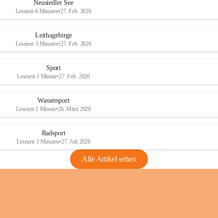
e
e
Neusiedler See
r
r
Lesezeit 6 Minuten
•
27. Feb. 2026
S
S
e
e
Leithagebirge
e
e
Lesezeit 3 Minuten
•
27. Feb. 2026
Sport
Lesezeit 1 Minute
•
27. Feb. 2026
Wassersport
Lesezeit 1 Minute
•
26. März 2026
Radsport
Lesezeit 3 Minuten
•
27. Juli 2026
Alle Artikel sehen