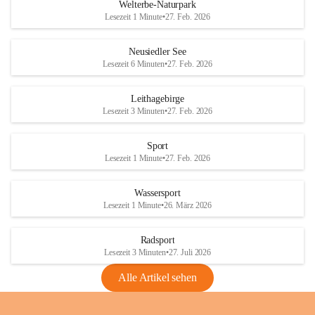
i
i
unzulässige Weingärten zu roden! Bitte 
Welterbe-Naturpark
e
e
helfen wir zusammen um unsere Winzer 
Lesezeit 1 Minute
•
27. Feb. 2026
d
d
vor den prognostizierten Ernteausfällen 
l
l
und den daraus folgenden wirtschaftlichen 
e
e
Neusiedler See
Schäden zu bewahren.
r
r
Lesezeit 6 Minuten
•
27. Feb. 2026
S
S
Verordnungen
e
e
Leithagebirge
04.08.2026
e
e
Lesezeit 3 Minuten
•
27. Feb. 2026
Maßnahmen zur Bekämpfung
der Goldgelben Vergilbung der
Sport
Rebe und der Amerikanischen
Lesezeit 1 Minute
•
27. Feb. 2026
Rebzikade
Anhang VBl. EU Nr. 18
Wassersport
_2026
Lesezeit 1 Minute
•
26. März 2026
1 Seite
•
1,4 MB
Radsport
VBl. EU Nr. 18_2026
Lesezeit 3 Minuten
•
27. Juli 2026
2 Seiten
•
2,1 MB
Alle Artikel sehen