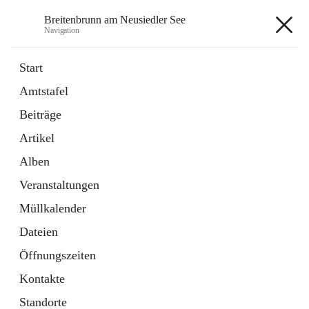
Breitenbrunn am Neusiedler See
Navigation
Breitenbrunn am Neusiedler See
Start
Amtstafel
Formulare
Beiträge
18 Schnellzugriffe
Artikel
Gemeindeservice
7 Schnellzugriffe
Alben
Veranstaltungen
+7
Müllkalender
Dateien
Öffnungszeiten
Kontakte
Hauptadresse
Standorte