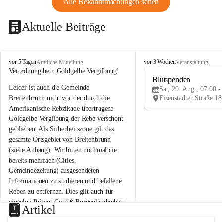
Alle Bekanntmachungen sehen
Aktuelle Beiträge
B
B
vor 5 Tagen
vor 3 Wochen
Amtliche Mitteilung
Veranstaltung
r
r
Verordnung betr. Goldgelbe Vergilbung!
e
e
Blutspenden
Leider ist auch die Gemeinde 
i
i
Sa., 29. Aug., 07:00 -
t
t
Breitenbrunn nicht vor der durch die 
e
e
Amerikanische Rebzikade übertragene 
n
n
Goldgelbe Vergilbung der Rebe verschont 
b
b
geblieben. Als Sicherheitszone gilt das 
r
r
gesamte Ortsgebiet von Breitenbrunn 
u
u
(siehe Anhang). Wir bitten nochmal die 
n
n
n
n
bereits mehrfach (Cities, 
a
a
Gemeindezeitung) ausgesendeten 
m
m
Informationen zu studieren und befallene 
N
N
Reben zu entfernen. Dies gilt auch für 
e
e
einzelne Reben. Gemäß Burgenländischen 
u
u
Artikel
Weinbaugesetz sind nicht gepflegte oder 
s
s