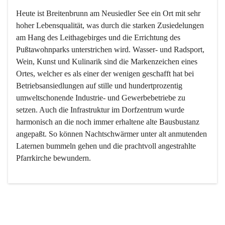
Heute ist Breitenbrunn am Neusiedler See ein Ort mit sehr 
hoher Lebensqualität, was durch die starken Zusiedelungen 
am Hang des Leithagebirges und die Errichtung des 
Pußtawohnparks unterstrichen wird. Wasser- und Radsport, 
Wein, Kunst und Kulinarik sind die Markenzeichen eines 
Ortes, welcher es als einer der wenigen geschafft hat bei 
Betriebsansiedlungen auf stille und hundertprozentig 
umweltschonende Industrie- und Gewerbebetriebe zu 
setzen. Auch die Infrastruktur im Dorfzentrum wurde 
harmonisch an die noch immer erhaltene alte Bausbustanz 
angepaßt. So können Nachtschwärmer unter alt anmutenden 
Laternen bummeln gehen und die prachtvoll angestrahlte 
Pfarrkirche bewundern.

Der Weinbau dominert heute nicht mehr, ist aber integrativer 
Bestandteil der Kultur des Ortes, da man hier schon lange 
von Massenweinbau auf Qualitätsweinbau umgestellt hat. 
So ist es auch nicht verwunderlich, dass eines der historisch 