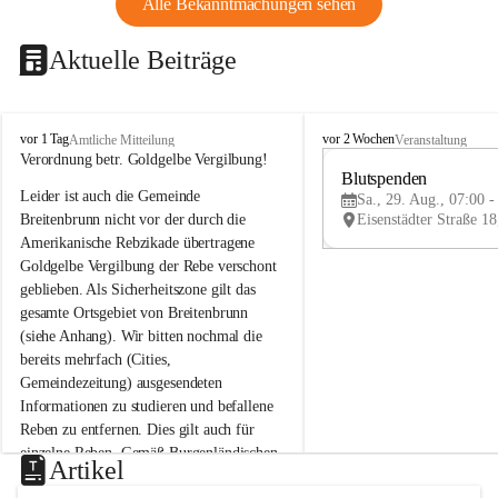
Alle Bekanntmachungen sehen
Aktuelle Beiträge
B
B
vor 1 Tag
vor 2 Wochen
Amtliche Mitteilung
Veranstaltung
r
r
Verordnung betr. Goldgelbe Vergilbung!
e
e
Blutspenden
Leider ist auch die Gemeinde 
i
i
Sa., 29. Aug., 07:00 -
t
t
Breitenbrunn nicht vor der durch die 
e
e
Amerikanische Rebzikade übertragene 
n
n
Goldgelbe Vergilbung der Rebe verschont 
b
b
geblieben. Als Sicherheitszone gilt das 
r
r
gesamte Ortsgebiet von Breitenbrunn 
u
u
(siehe Anhang). Wir bitten nochmal die 
n
n
n
n
bereits mehrfach (Cities, 
a
a
Gemeindezeitung) ausgesendeten 
m
m
Informationen zu studieren und befallene 
N
N
Reben zu entfernen. Dies gilt auch für 
e
e
einzelne Reben. Gemäß Burgenländischen 
u
u
Artikel
Weinbaugesetz sind nicht gepflegte oder 
s
s