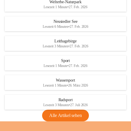
i
i
unzulässige Weingärten zu roden! Bitte 
Welterbe-Naturpark
e
e
helfen wir zusammen um unsere Winzer 
Lesezeit 1 Minute
•
27. Feb. 2026
d
d
vor den prognostizierten Ernteausfällen 
l
l
und den daraus folgenden wirtschaftlichen 
e
e
Neusiedler See
Schäden zu bewahren.
r
r
Lesezeit 6 Minuten
•
27. Feb. 2026
S
S
Verordnungen
e
e
Leithagebirge
04.08.2026
e
e
Lesezeit 3 Minuten
•
27. Feb. 2026
Maßnahmen zur Bekämpfung
der Goldgelben Vergilbung der
Sport
Rebe und der Amerikanischen
Lesezeit 1 Minute
•
27. Feb. 2026
Rebzikade
Anhang VBl. EU Nr. 18
Wassersport
_2026
Lesezeit 1 Minute
•
26. März 2026
1 Seite
•
1,4 MB
Radsport
VBl. EU Nr. 18_2026
Lesezeit 3 Minuten
•
27. Juli 2026
2 Seiten
•
2,1 MB
Alle Artikel sehen