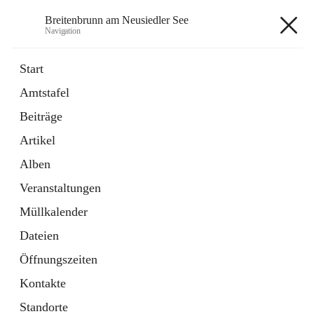
Breitenbrunn am Neusiedler See
Navigation
Breitenbrunn am Neusiedler See
Start
Amtstafel
Formulare
Beiträge
18 Schnellzugriffe
Artikel
Gemeindeservice
7 Schnellzugriffe
Alben
Veranstaltungen
+7
Müllkalender
Dateien
Öffnungszeiten
Kontakte
Hauptadresse
Standorte