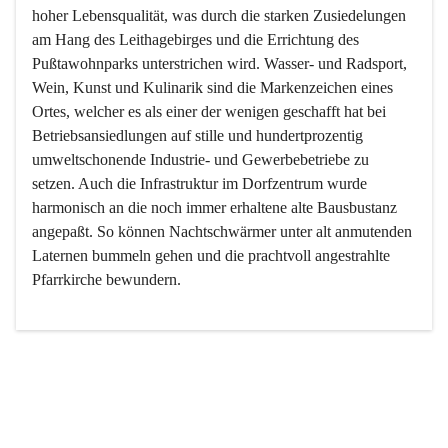
hoher Lebensqualität, was durch die starken Zusiedelungen 
am Hang des Leithagebirges und die Errichtung des 
Pußtawohnparks unterstrichen wird. Wasser- und Radsport, 
Wein, Kunst und Kulinarik sind die Markenzeichen eines 
Ortes, welcher es als einer der wenigen geschafft hat bei 
Betriebsansiedlungen auf stille und hundertprozentig 
umweltschonende Industrie- und Gewerbebetriebe zu 
setzen. Auch die Infrastruktur im Dorfzentrum wurde 
harmonisch an die noch immer erhaltene alte Bausbustanz 
angepaßt. So können Nachtschwärmer unter alt anmutenden 
Laternen bummeln gehen und die prachtvoll angestrahlte 
Pfarrkirche bewundern.

Der Weinbau dominert heute nicht mehr, ist aber integrativer 
Bestandteil der Kultur des Ortes, da man hier schon lange 
von Massenweinbau auf Qualitätsweinbau umgestellt hat. 
So ist es auch nicht verwunderlich, dass eines der historisch 
wertvollsten Gebäude die Ortsvinothek beherbergt und dass 
der Kellering ein beliebtes Ziel darstellt.
