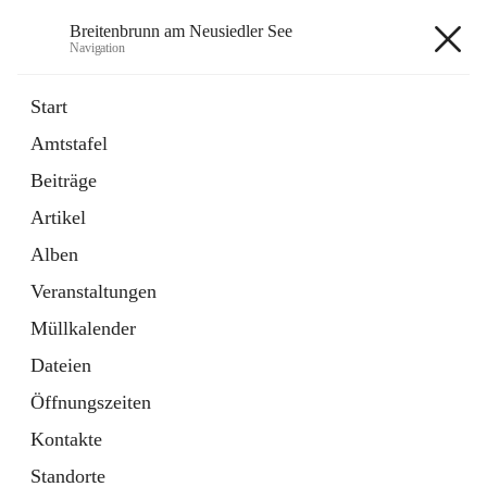
Breitenbrunn am Neusiedler See
Navigation
Breitenbrunn am Neusiedler See
Start
Amtstafel
Formulare
Beiträge
18 Schnellzugriffe
Artikel
Gemeindeservice
7 Schnellzugriffe
Alben
Veranstaltungen
+7
Müllkalender
Dateien
Öffnungszeiten
Kontakte
Hauptadresse
Standorte