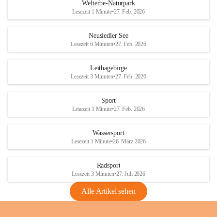
i
i
unzulässige Weingärten zu roden! Bitte 
Welterbe-Naturpark
e
e
helfen wir zusammen um unsere Winzer 
Lesezeit 1 Minute
•
27. Feb. 2026
d
d
vor den prognostizierten Ernteausfällen 
l
l
und den daraus folgenden wirtschaftlichen 
e
e
Neusiedler See
Schäden zu bewahren.
r
r
Lesezeit 6 Minuten
•
27. Feb. 2026
S
S
Verordnungen
e
e
Leithagebirge
04.08.2026
e
e
Lesezeit 3 Minuten
•
27. Feb. 2026
Maßnahmen zur Bekämpfung
der Goldgelben Vergilbung der
Sport
Rebe und der Amerikanischen
Lesezeit 1 Minute
•
27. Feb. 2026
Rebzikade
Anhang VBl. EU Nr. 18
Wassersport
_2026
Lesezeit 1 Minute
•
26. März 2026
1 Seite
•
1,4 MB
Radsport
VBl. EU Nr. 18_2026
Lesezeit 3 Minuten
•
27. Juli 2026
2 Seiten
•
2,1 MB
Alle Artikel sehen