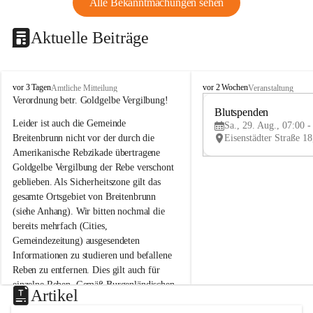
Alle Bekanntmachungen sehen
Aktuelle Beiträge
B
B
vor 3 Tagen
vor 2 Wochen
Amtliche Mitteilung
Veranstaltung
r
r
Verordnung betr. Goldgelbe Vergilbung!
e
e
Blutspenden
Leider ist auch die Gemeinde 
i
i
Sa., 29. Aug., 07:00 -
t
t
Breitenbrunn nicht vor der durch die 
e
e
Amerikanische Rebzikade übertragene 
n
n
Goldgelbe Vergilbung der Rebe verschont 
b
b
geblieben. Als Sicherheitszone gilt das 
r
r
gesamte Ortsgebiet von Breitenbrunn 
u
u
(siehe Anhang). Wir bitten nochmal die 
n
n
n
n
bereits mehrfach (Cities, 
a
a
Gemeindezeitung) ausgesendeten 
m
m
Informationen zu studieren und befallene 
N
N
Reben zu entfernen. Dies gilt auch für 
e
e
einzelne Reben. Gemäß Burgenländischen 
u
u
Artikel
Weinbaugesetz sind nicht gepflegte oder 
s
s