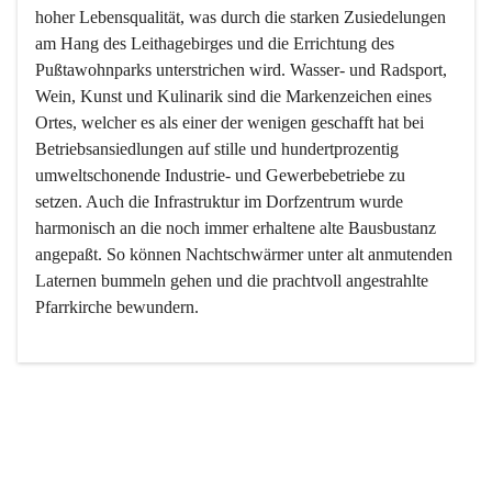
hoher Lebensqualität, was durch die starken Zusiedelungen 
am Hang des Leithagebirges und die Errichtung des 
Pußtawohnparks unterstrichen wird. Wasser- und Radsport, 
Wein, Kunst und Kulinarik sind die Markenzeichen eines 
Ortes, welcher es als einer der wenigen geschafft hat bei 
Betriebsansiedlungen auf stille und hundertprozentig 
umweltschonende Industrie- und Gewerbebetriebe zu 
setzen. Auch die Infrastruktur im Dorfzentrum wurde 
harmonisch an die noch immer erhaltene alte Bausbustanz 
angepaßt. So können Nachtschwärmer unter alt anmutenden 
Laternen bummeln gehen und die prachtvoll angestrahlte 
Pfarrkirche bewundern.

Der Weinbau dominert heute nicht mehr, ist aber integrativer 
Bestandteil der Kultur des Ortes, da man hier schon lange 
von Massenweinbau auf Qualitätsweinbau umgestellt hat. 
So ist es auch nicht verwunderlich, dass eines der historisch 
wertvollsten Gebäude die Ortsvinothek beherbergt und dass 
der Kellering ein beliebtes Ziel darstellt.
