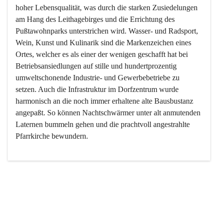
hoher Lebensqualität, was durch die starken Zusiedelungen 
am Hang des Leithagebirges und die Errichtung des 
Pußtawohnparks unterstrichen wird. Wasser- und Radsport, 
Wein, Kunst und Kulinarik sind die Markenzeichen eines 
Ortes, welcher es als einer der wenigen geschafft hat bei 
Betriebsansiedlungen auf stille und hundertprozentig 
umweltschonende Industrie- und Gewerbebetriebe zu 
setzen. Auch die Infrastruktur im Dorfzentrum wurde 
harmonisch an die noch immer erhaltene alte Bausbustanz 
angepaßt. So können Nachtschwärmer unter alt anmutenden 
Laternen bummeln gehen und die prachtvoll angestrahlte 
Pfarrkirche bewundern.

Der Weinbau dominert heute nicht mehr, ist aber integrativer 
Bestandteil der Kultur des Ortes, da man hier schon lange 
von Massenweinbau auf Qualitätsweinbau umgestellt hat. 
So ist es auch nicht verwunderlich, dass eines der historisch 
wertvollsten Gebäude die Ortsvinothek beherbergt und dass 
der Kellering ein beliebtes Ziel darstellt.
