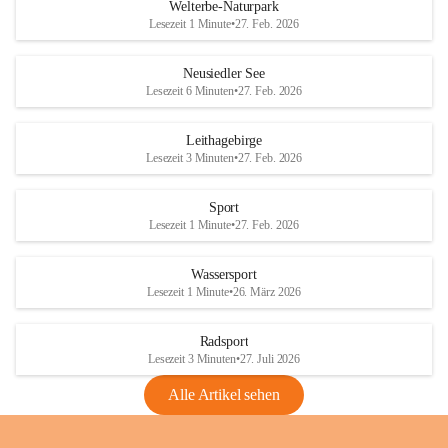
i
i
unzulässige Weingärten zu roden! Bitte 
Welterbe-Naturpark
e
e
helfen wir zusammen um unsere Winzer 
Lesezeit 1 Minute
•
27. Feb. 2026
d
d
vor den prognostizierten Ernteausfällen 
l
l
und den daraus folgenden wirtschaftlichen 
e
e
Neusiedler See
Schäden zu bewahren.
r
r
Lesezeit 6 Minuten
•
27. Feb. 2026
S
S
Verordnungen
e
e
Leithagebirge
04.08.2026
e
e
Lesezeit 3 Minuten
•
27. Feb. 2026
Maßnahmen zur Bekämpfung
der Goldgelben Vergilbung der
Sport
Rebe und der Amerikanischen
Lesezeit 1 Minute
•
27. Feb. 2026
Rebzikade
Anhang VBl. EU Nr. 18
Wassersport
_2026
Lesezeit 1 Minute
•
26. März 2026
1 Seite
•
1,4 MB
Radsport
VBl. EU Nr. 18_2026
Lesezeit 3 Minuten
•
27. Juli 2026
2 Seiten
•
2,1 MB
Alle Artikel sehen