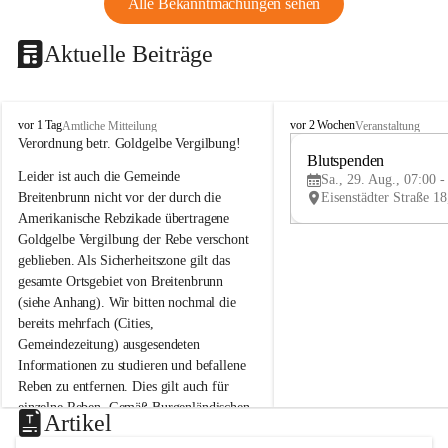
Alle Bekanntmachungen sehen
Aktuelle Beiträge
B
B
vor 1 Tag
vor 2 Wochen
Amtliche Mitteilung
Veranstaltung
r
r
Verordnung betr. Goldgelbe Vergilbung!
e
e
Blutspenden
Leider ist auch die Gemeinde 
i
i
Sa., 29. Aug., 07:00 -
t
t
Breitenbrunn nicht vor der durch die 
e
e
Amerikanische Rebzikade übertragene 
n
n
Goldgelbe Vergilbung der Rebe verschont 
b
b
geblieben. Als Sicherheitszone gilt das 
r
r
gesamte Ortsgebiet von Breitenbrunn 
u
u
(siehe Anhang). Wir bitten nochmal die 
n
n
n
n
bereits mehrfach (Cities, 
a
a
Gemeindezeitung) ausgesendeten 
m
m
Informationen zu studieren und befallene 
N
N
Reben zu entfernen. Dies gilt auch für 
e
e
einzelne Reben. Gemäß Burgenländischen 
u
u
Artikel
Weinbaugesetz sind nicht gepflegte oder 
s
s