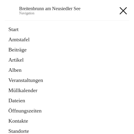
Breitenbrunn am Neusiedler See
Navigation
Breitenbrunn am Neusiedler See
Start
Amtstafel
Formulare
Beiträge
18 Schnellzugriffe
Artikel
Gemeindeservice
7 Schnellzugriffe
Alben
Veranstaltungen
+7
Müllkalender
Dateien
Öffnungszeiten
Kontakte
Hauptadresse
Standorte