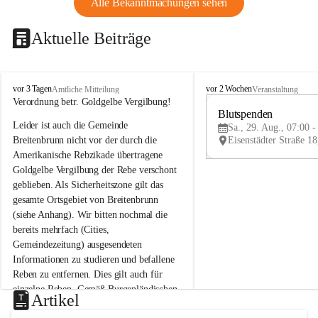
Alle Bekanntmachungen sehen
Aktuelle Beiträge
B
B
vor 3 Tagen
vor 2 Wochen
Amtliche Mitteilung
Veranstaltung
r
r
Verordnung betr. Goldgelbe Vergilbung!
e
e
Blutspenden
Leider ist auch die Gemeinde 
i
i
Sa., 29. Aug., 07:00 -
t
t
Breitenbrunn nicht vor der durch die 
e
e
Amerikanische Rebzikade übertragene 
n
n
Goldgelbe Vergilbung der Rebe verschont 
b
b
geblieben. Als Sicherheitszone gilt das 
r
r
gesamte Ortsgebiet von Breitenbrunn 
u
u
(siehe Anhang). Wir bitten nochmal die 
n
n
n
n
bereits mehrfach (Cities, 
a
a
Gemeindezeitung) ausgesendeten 
m
m
Informationen zu studieren und befallene 
N
N
Reben zu entfernen. Dies gilt auch für 
e
e
einzelne Reben. Gemäß Burgenländischen 
u
u
Artikel
Weinbaugesetz sind nicht gepflegte oder 
s
s