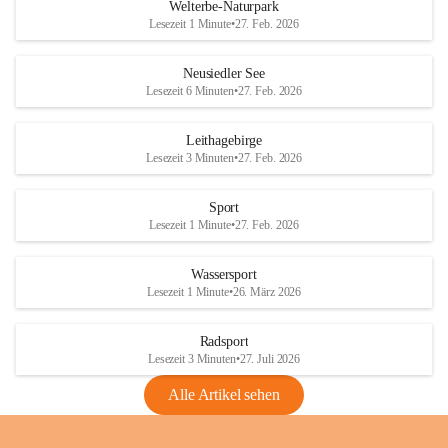
i
i
unzulässige Weingärten zu roden! Bitte 
Welterbe-Naturpark
e
e
helfen wir zusammen um unsere Winzer 
Lesezeit 1 Minute
•
27. Feb. 2026
d
d
vor den prognostizierten Ernteausfällen 
l
l
und den daraus folgenden wirtschaftlichen 
e
e
Neusiedler See
Schäden zu bewahren.
r
r
Lesezeit 6 Minuten
•
27. Feb. 2026
S
S
Verordnungen
e
e
Leithagebirge
04.08.2026
e
e
Lesezeit 3 Minuten
•
27. Feb. 2026
Maßnahmen zur Bekämpfung
der Goldgelben Vergilbung der
Sport
Rebe und der Amerikanischen
Lesezeit 1 Minute
•
27. Feb. 2026
Rebzikade
Anhang VBl. EU Nr. 18
Wassersport
_2026
Lesezeit 1 Minute
•
26. März 2026
1 Seite
•
1,4 MB
Radsport
VBl. EU Nr. 18_2026
Lesezeit 3 Minuten
•
27. Juli 2026
2 Seiten
•
2,1 MB
Alle Artikel sehen