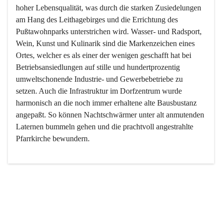
hoher Lebensqualität, was durch die starken Zusiedelungen 
am Hang des Leithagebirges und die Errichtung des 
Pußtawohnparks unterstrichen wird. Wasser- und Radsport, 
Wein, Kunst und Kulinarik sind die Markenzeichen eines 
Ortes, welcher es als einer der wenigen geschafft hat bei 
Betriebsansiedlungen auf stille und hundertprozentig 
umweltschonende Industrie- und Gewerbebetriebe zu 
setzen. Auch die Infrastruktur im Dorfzentrum wurde 
harmonisch an die noch immer erhaltene alte Bausbustanz 
angepaßt. So können Nachtschwärmer unter alt anmutenden 
Laternen bummeln gehen und die prachtvoll angestrahlte 
Pfarrkirche bewundern.

Der Weinbau dominert heute nicht mehr, ist aber integrativer 
Bestandteil der Kultur des Ortes, da man hier schon lange 
von Massenweinbau auf Qualitätsweinbau umgestellt hat. 
So ist es auch nicht verwunderlich, dass eines der historisch 
wertvollsten Gebäude die Ortsvinothek beherbergt und dass 
der Kellering ein beliebtes Ziel darstellt.
