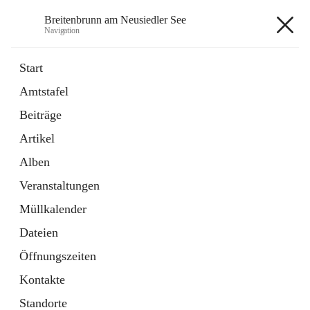
Breitenbrunn am Neusiedler See
Navigation
Breitenbrunn am Neusiedler See
Start
Amtstafel
Formulare
Beiträge
18 Schnellzugriffe
Artikel
Gemeindeservice
7 Schnellzugriffe
Alben
Veranstaltungen
+7
Müllkalender
Dateien
Öffnungszeiten
Kontakte
Hauptadresse
Standorte