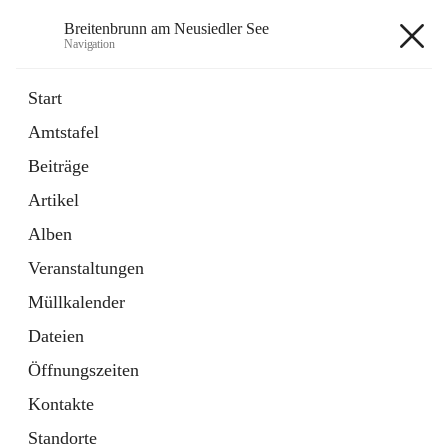
Breitenbrunn am Neusiedler See
Navigation
Breitenbrunn am Neusiedler See
Start
Amtstafel
Formulare
Beiträge
18 Schnellzugriffe
Artikel
Gemeindeservice
7 Schnellzugriffe
Alben
Veranstaltungen
+7
Müllkalender
Dateien
Öffnungszeiten
Kontakte
Hauptadresse
Standorte