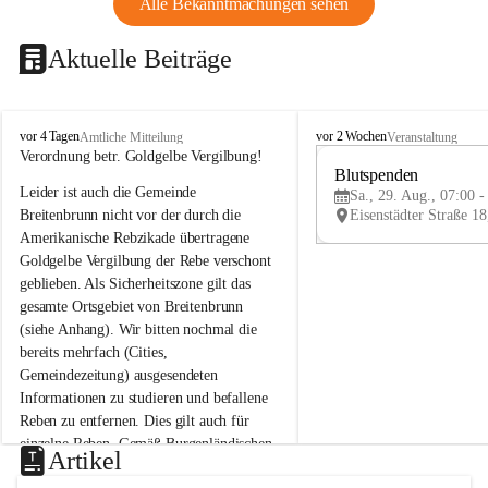
Alle Bekanntmachungen sehen
Aktuelle Beiträge
B
B
vor 4 Tagen
vor 2 Wochen
Amtliche Mitteilung
Veranstaltung
r
r
Verordnung betr. Goldgelbe Vergilbung!
e
e
Blutspenden
Leider ist auch die Gemeinde 
i
i
Sa., 29. Aug., 07:00 -
t
t
Breitenbrunn nicht vor der durch die 
e
e
Amerikanische Rebzikade übertragene 
n
n
Goldgelbe Vergilbung der Rebe verschont 
b
b
geblieben. Als Sicherheitszone gilt das 
r
r
gesamte Ortsgebiet von Breitenbrunn 
u
u
(siehe Anhang). Wir bitten nochmal die 
n
n
n
n
bereits mehrfach (Cities, 
a
a
Gemeindezeitung) ausgesendeten 
m
m
Informationen zu studieren und befallene 
N
N
Reben zu entfernen. Dies gilt auch für 
e
e
einzelne Reben. Gemäß Burgenländischen 
u
u
Artikel
Weinbaugesetz sind nicht gepflegte oder 
s
s