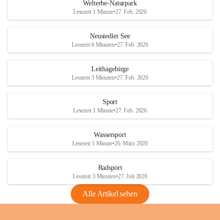
i
i
unzulässige Weingärten zu roden! Bitte 
Welterbe-Naturpark
e
e
helfen wir zusammen um unsere Winzer 
Lesezeit 1 Minute
•
27. Feb. 2026
d
d
vor den prognostizierten Ernteausfällen 
l
l
und den daraus folgenden wirtschaftlichen 
e
e
Neusiedler See
Schäden zu bewahren.
r
r
Lesezeit 6 Minuten
•
27. Feb. 2026
S
S
Verordnungen
e
e
Leithagebirge
04.08.2026
e
e
Lesezeit 3 Minuten
•
27. Feb. 2026
Maßnahmen zur Bekämpfung
der Goldgelben Vergilbung der
Sport
Rebe und der Amerikanischen
Lesezeit 1 Minute
•
27. Feb. 2026
Rebzikade
Anhang VBl. EU Nr. 18
Wassersport
_2026
Lesezeit 1 Minute
•
26. März 2026
1 Seite
•
1,4 MB
Radsport
VBl. EU Nr. 18_2026
Lesezeit 3 Minuten
•
27. Juli 2026
2 Seiten
•
2,1 MB
Alle Artikel sehen