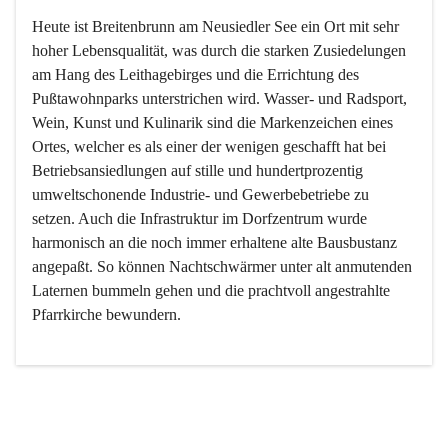
Heute ist Breitenbrunn am Neusiedler See ein Ort mit sehr 
hoher Lebensqualität, was durch die starken Zusiedelungen 
am Hang des Leithagebirges und die Errichtung des 
Pußtawohnparks unterstrichen wird. Wasser- und Radsport, 
Wein, Kunst und Kulinarik sind die Markenzeichen eines 
Ortes, welcher es als einer der wenigen geschafft hat bei 
Betriebsansiedlungen auf stille und hundertprozentig 
umweltschonende Industrie- und Gewerbebetriebe zu 
setzen. Auch die Infrastruktur im Dorfzentrum wurde 
harmonisch an die noch immer erhaltene alte Bausbustanz 
angepaßt. So können Nachtschwärmer unter alt anmutenden 
Laternen bummeln gehen und die prachtvoll angestrahlte 
Pfarrkirche bewundern.

Der Weinbau dominert heute nicht mehr, ist aber integrativer 
Bestandteil der Kultur des Ortes, da man hier schon lange 
von Massenweinbau auf Qualitätsweinbau umgestellt hat. 
So ist es auch nicht verwunderlich, dass eines der historisch 