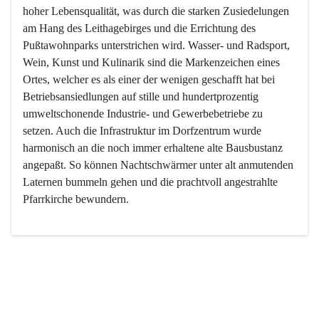
hoher Lebensqualität, was durch die starken Zusiedelungen 
am Hang des Leithagebirges und die Errichtung des 
Pußtawohnparks unterstrichen wird. Wasser- und Radsport, 
Wein, Kunst und Kulinarik sind die Markenzeichen eines 
Ortes, welcher es als einer der wenigen geschafft hat bei 
Betriebsansiedlungen auf stille und hundertprozentig 
umweltschonende Industrie- und Gewerbebetriebe zu 
setzen. Auch die Infrastruktur im Dorfzentrum wurde 
harmonisch an die noch immer erhaltene alte Bausbustanz 
angepaßt. So können Nachtschwärmer unter alt anmutenden 
Laternen bummeln gehen und die prachtvoll angestrahlte 
Pfarrkirche bewundern.

Der Weinbau dominert heute nicht mehr, ist aber integrativer 
Bestandteil der Kultur des Ortes, da man hier schon lange 
von Massenweinbau auf Qualitätsweinbau umgestellt hat. 
So ist es auch nicht verwunderlich, dass eines der historisch 
wertvollsten Gebäude die Ortsvinothek beherbergt und dass 
der Kellering ein beliebtes Ziel darstellt.
