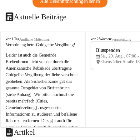
Alle Bekanntmachungen sehen
Aktuelle Beiträge
B
B
vor 1 Tag
vor 2 Wochen
Amtliche Mitteilung
Veranstaltung
r
r
Verordnung betr. Goldgelbe Vergilbung!
e
e
Blutspenden
Leider ist auch die Gemeinde 
i
i
Sa., 29. Aug., 07:00 -
t
t
Breitenbrunn nicht vor der durch die 
e
e
Amerikanische Rebzikade übertragene 
n
n
Goldgelbe Vergilbung der Rebe verschont 
b
b
geblieben. Als Sicherheitszone gilt das 
r
r
gesamte Ortsgebiet von Breitenbrunn 
u
u
(siehe Anhang). Wir bitten nochmal die 
n
n
n
n
bereits mehrfach (Cities, 
a
a
Gemeindezeitung) ausgesendeten 
m
m
Informationen zu studieren und befallene 
N
N
Reben zu entfernen. Dies gilt auch für 
e
e
einzelne Reben. Gemäß Burgenländischen 
u
u
Artikel
Weinbaugesetz sind nicht gepflegte oder 
s
s