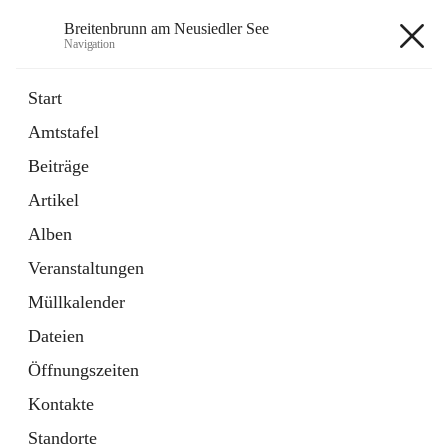
Breitenbrunn am Neusiedler See
Navigation
Breitenbrunn am Neusiedler See
Start
Amtstafel
Formulare
Beiträge
18 Schnellzugriffe
Artikel
Gemeindeservice
7 Schnellzugriffe
Alben
Veranstaltungen
+7
Müllkalender
Dateien
Öffnungszeiten
Kontakte
Hauptadresse
Standorte