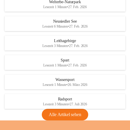
i
i
unzulässige Weingärten zu roden! Bitte 
Welterbe-Naturpark
e
e
helfen wir zusammen um unsere Winzer 
Lesezeit 1 Minute
•
27. Feb. 2026
d
d
vor den prognostizierten Ernteausfällen 
l
l
und den daraus folgenden wirtschaftlichen 
e
e
Neusiedler See
Schäden zu bewahren.
r
r
Lesezeit 6 Minuten
•
27. Feb. 2026
S
S
Verordnungen
e
e
Leithagebirge
04.08.2026
e
e
Lesezeit 3 Minuten
•
27. Feb. 2026
Maßnahmen zur Bekämpfung
der Goldgelben Vergilbung der
Sport
Rebe und der Amerikanischen
Lesezeit 1 Minute
•
27. Feb. 2026
Rebzikade
Anhang VBl. EU Nr. 18
Wassersport
_2026
Lesezeit 1 Minute
•
26. März 2026
1 Seite
•
1,4 MB
Radsport
VBl. EU Nr. 18_2026
Lesezeit 3 Minuten
•
27. Juli 2026
2 Seiten
•
2,1 MB
Alle Artikel sehen