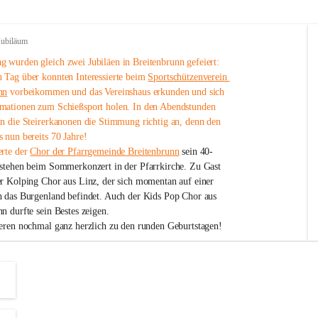
Jubiläum
 wurden gleich zwei Jubiläen in Breitenbrunn gefeiert: 
 Tag über konnten Interessierte beim 
Sportschützenverein 
nn
 vorbeikommen und das Vereinshaus erkunden und sich 
mationen zum Schießsport holen. In den Abendstunden 
nn die Steirerkanonen die Stimmung richtig an, denn den 
 nun bereits 70 Jahre!
rte der 
Chor der Pfarrgemeinde Breitenbrunn
 sein 40-
estehen beim Sommerkonzert in der Pfarrkirche. Zu Gast 
er Kolping Chor aus Linz, der sich momentan auf einer 
h das Burgenland befindet. Auch der Kids Pop Chor aus 
n durfte sein Bestes zeigen.
ieren nochmal ganz herzlich zu den runden Geburtstagen!