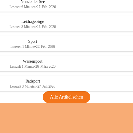
e
e
Neusiedler See
r
r
Lesezeit 6 Minuten
•
27. Feb. 2026
S
S
e
e
Leithagebirge
e
e
Lesezeit 3 Minuten
•
27. Feb. 2026
Sport
Lesezeit 1 Minute
•
27. Feb. 2026
Wassersport
Lesezeit 1 Minute
•
26. März 2026
Radsport
Lesezeit 3 Minuten
•
27. Juli 2026
Alle Artikel sehen