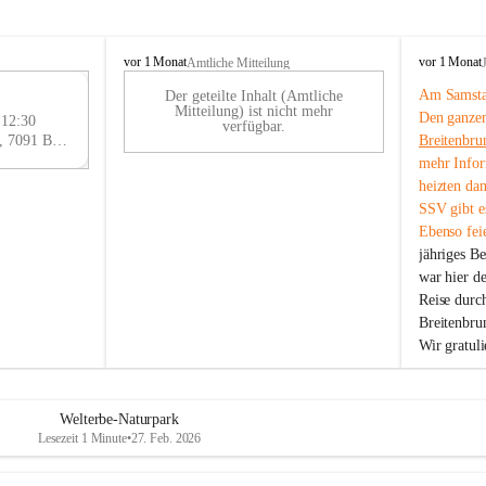
B
B
vor 1 Monat
vor 1 Monat
Amtliche Mitteilung
r
r
Am Samstag
Der geteilte Inhalt (Amtliche
e
e
29
Mitteilung) ist nicht mehr
Den ganzen
i
i
 12:30
AU
verfügbar.
t
t
Eisenstädter Straße 18, 7091 Breitenbrunn am Neusiedler See, AUT
Breitenbru
G
e
e
mehr Infor
n
n
heizten da
b
b
SSV gibt es
r
r
Ebenso feie
u
u
jähriges B
n
n
n
n
war hier d
a
a
Reise durc
m
m
Breitenbrun
N
N
Wir gratul
e
e
u
u
s
s
i
i
Welterbe-Naturpark
e
e
Lesezeit 1 Minute
•
27. Feb. 2026
d
d
l
l