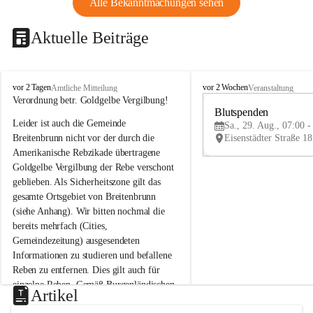
Alle Bekanntmachungen sehen
Aktuelle Beiträge
B
B
vor 2 Tagen
vor 2 Wochen
Amtliche Mitteilung
Veranstaltung
r
r
Verordnung betr. Goldgelbe Vergilbung!
e
e
Blutspenden
Leider ist auch die Gemeinde 
i
i
Sa., 29. Aug., 07:00 -
t
t
Breitenbrunn nicht vor der durch die 
e
e
Amerikanische Rebzikade übertragene 
n
n
Goldgelbe Vergilbung der Rebe verschont 
b
b
geblieben. Als Sicherheitszone gilt das 
r
r
gesamte Ortsgebiet von Breitenbrunn 
u
u
(siehe Anhang). Wir bitten nochmal die 
n
n
n
n
bereits mehrfach (Cities, 
a
a
Gemeindezeitung) ausgesendeten 
m
m
Informationen zu studieren und befallene 
N
N
Reben zu entfernen. Dies gilt auch für 
e
e
einzelne Reben. Gemäß Burgenländischen 
u
u
Artikel
Weinbaugesetz sind nicht gepflegte oder 
s
s