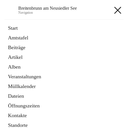
Breitenbrunn am Neusiedler See
Navigation
Breitenbrunn am Neusiedler See
Start
Amtstafel
Formulare
Beiträge
18 Schnellzugriffe
Artikel
Gemeindeservice
7 Schnellzugriffe
Alben
Veranstaltungen
+7
Müllkalender
Dateien
Öffnungszeiten
Kontakte
Hauptadresse
Standorte