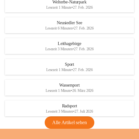
i
i
unzulässige Weingärten zu roden! Bitte 
Welterbe-Naturpark
e
e
helfen wir zusammen um unsere Winzer 
Lesezeit 1 Minute
•
27. Feb. 2026
d
d
vor den prognostizierten Ernteausfällen 
l
l
und den daraus folgenden wirtschaftlichen 
e
e
Neusiedler See
Schäden zu bewahren.
r
r
Lesezeit 6 Minuten
•
27. Feb. 2026
S
S
Verordnungen
e
e
Leithagebirge
04.08.2026
e
e
Lesezeit 3 Minuten
•
27. Feb. 2026
Maßnahmen zur Bekämpfung
der Goldgelben Vergilbung der
Sport
Rebe und der Amerikanischen
Lesezeit 1 Minute
•
27. Feb. 2026
Rebzikade
Anhang VBl. EU Nr. 18
Wassersport
_2026
Lesezeit 1 Minute
•
26. März 2026
1 Seite
•
1,4 MB
Radsport
VBl. EU Nr. 18_2026
Lesezeit 3 Minuten
•
27. Juli 2026
2 Seiten
•
2,1 MB
Alle Artikel sehen