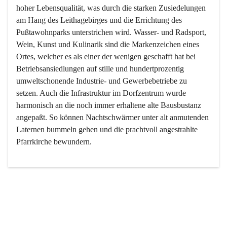
hoher Lebensqualität, was durch die starken Zusiedelungen 
am Hang des Leithagebirges und die Errichtung des 
Pußtawohnparks unterstrichen wird. Wasser- und Radsport, 
Wein, Kunst und Kulinarik sind die Markenzeichen eines 
Ortes, welcher es als einer der wenigen geschafft hat bei 
Betriebsansiedlungen auf stille und hundertprozentig 
umweltschonende Industrie- und Gewerbebetriebe zu 
setzen. Auch die Infrastruktur im Dorfzentrum wurde 
harmonisch an die noch immer erhaltene alte Bausbustanz 
angepaßt. So können Nachtschwärmer unter alt anmutenden 
Laternen bummeln gehen und die prachtvoll angestrahlte 
Pfarrkirche bewundern.

Der Weinbau dominert heute nicht mehr, ist aber integrativer 
Bestandteil der Kultur des Ortes, da man hier schon lange 
von Massenweinbau auf Qualitätsweinbau umgestellt hat. 
So ist es auch nicht verwunderlich, dass eines der historisch 
wertvollsten Gebäude die Ortsvinothek beherbergt und dass 
der Kellering ein beliebtes Ziel darstellt.
