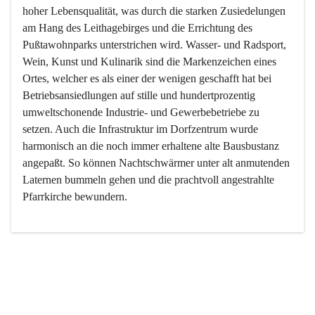
hoher Lebensqualität, was durch die starken Zusiedelungen 
am Hang des Leithagebirges und die Errichtung des 
Pußtawohnparks unterstrichen wird. Wasser- und Radsport, 
Wein, Kunst und Kulinarik sind die Markenzeichen eines 
Ortes, welcher es als einer der wenigen geschafft hat bei 
Betriebsansiedlungen auf stille und hundertprozentig 
umweltschonende Industrie- und Gewerbebetriebe zu 
setzen. Auch die Infrastruktur im Dorfzentrum wurde 
harmonisch an die noch immer erhaltene alte Bausbustanz 
angepaßt. So können Nachtschwärmer unter alt anmutenden 
Laternen bummeln gehen und die prachtvoll angestrahlte 
Pfarrkirche bewundern.

Der Weinbau dominert heute nicht mehr, ist aber integrativer 
Bestandteil der Kultur des Ortes, da man hier schon lange 
von Massenweinbau auf Qualitätsweinbau umgestellt hat. 
So ist es auch nicht verwunderlich, dass eines der historisch 
wertvollsten Gebäude die Ortsvinothek beherbergt und dass 
der Kellering ein beliebtes Ziel darstellt.
