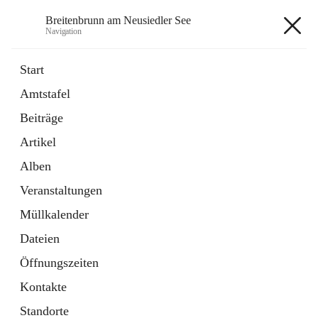
Breitenbrunn am Neusiedler See
Navigation
Breitenbrunn am Neusiedler See
Start
Amtstafel
Formulare
Beiträge
18 Schnellzugriffe
Artikel
Gemeindeservice
7 Schnellzugriffe
Alben
Veranstaltungen
+7
Müllkalender
Dateien
Öffnungszeiten
Kontakte
Hauptadresse
Standorte