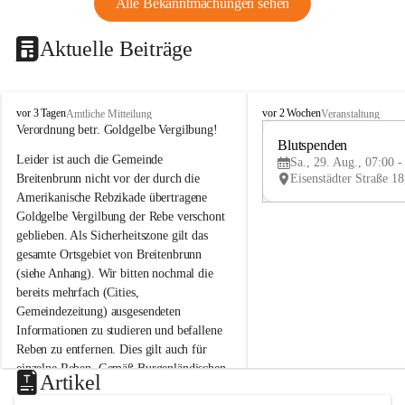
Alle Bekanntmachungen sehen
Aktuelle Beiträge
B
B
vor 3 Tagen
vor 2 Wochen
Amtliche Mitteilung
Veranstaltung
r
r
Verordnung betr. Goldgelbe Vergilbung!
e
e
Blutspenden
Leider ist auch die Gemeinde 
i
i
Sa., 29. Aug., 07:00 -
t
t
Breitenbrunn nicht vor der durch die 
e
e
Amerikanische Rebzikade übertragene 
n
n
Goldgelbe Vergilbung der Rebe verschont 
b
b
geblieben. Als Sicherheitszone gilt das 
r
r
gesamte Ortsgebiet von Breitenbrunn 
u
u
(siehe Anhang). Wir bitten nochmal die 
n
n
n
n
bereits mehrfach (Cities, 
a
a
Gemeindezeitung) ausgesendeten 
m
m
Informationen zu studieren und befallene 
N
N
Reben zu entfernen. Dies gilt auch für 
e
e
einzelne Reben. Gemäß Burgenländischen 
u
u
Artikel
Weinbaugesetz sind nicht gepflegte oder 
s
s