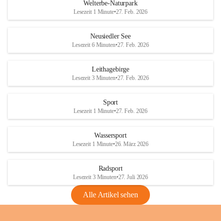
i
i
unzulässige Weingärten zu roden! Bitte 
Welterbe-Naturpark
e
e
helfen wir zusammen um unsere Winzer 
Lesezeit 1 Minute
•
27. Feb. 2026
d
d
vor den prognostizierten Ernteausfällen 
l
l
und den daraus folgenden wirtschaftlichen 
e
e
Neusiedler See
Schäden zu bewahren.
r
r
Lesezeit 6 Minuten
•
27. Feb. 2026
S
S
Verordnungen
e
e
Leithagebirge
04.08.2026
e
e
Lesezeit 3 Minuten
•
27. Feb. 2026
Maßnahmen zur Bekämpfung
der Goldgelben Vergilbung der
Sport
Rebe und der Amerikanischen
Lesezeit 1 Minute
•
27. Feb. 2026
Rebzikade
Anhang VBl. EU Nr. 18
Wassersport
_2026
Lesezeit 1 Minute
•
26. März 2026
1 Seite
•
1,4 MB
Radsport
VBl. EU Nr. 18_2026
Lesezeit 3 Minuten
•
27. Juli 2026
2 Seiten
•
2,1 MB
Alle Artikel sehen