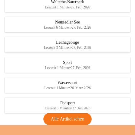
i
i
unzulässige Weingärten zu roden! Bitte 
Welterbe-Naturpark
e
e
helfen wir zusammen um unsere Winzer 
Lesezeit 1 Minute
•
27. Feb. 2026
d
d
vor den prognostizierten Ernteausfällen 
l
l
und den daraus folgenden wirtschaftlichen 
e
e
Neusiedler See
Schäden zu bewahren.
r
r
Lesezeit 6 Minuten
•
27. Feb. 2026
S
S
Verordnungen
e
e
Leithagebirge
04.08.2026
e
e
Lesezeit 3 Minuten
•
27. Feb. 2026
Maßnahmen zur Bekämpfung
der Goldgelben Vergilbung der
Sport
Rebe und der Amerikanischen
Lesezeit 1 Minute
•
27. Feb. 2026
Rebzikade
Anhang VBl. EU Nr. 18
Wassersport
_2026
Lesezeit 1 Minute
•
26. März 2026
1 Seite
•
1,4 MB
Radsport
VBl. EU Nr. 18_2026
Lesezeit 3 Minuten
•
27. Juli 2026
2 Seiten
•
2,1 MB
Alle Artikel sehen