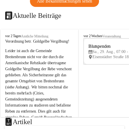
Alle Bekanntmachungen sehen
Aktuelle Beiträge
B
B
vor 2 Tagen
vor 2 Wochen
Amtliche Mitteilung
Veranstaltung
r
r
Verordnung betr. Goldgelbe Vergilbung!
e
e
Blutspenden
Leider ist auch die Gemeinde 
i
i
Sa., 29. Aug., 07:00 -
t
t
Breitenbrunn nicht vor der durch die 
e
e
Amerikanische Rebzikade übertragene 
n
n
Goldgelbe Vergilbung der Rebe verschont 
b
b
geblieben. Als Sicherheitszone gilt das 
r
r
gesamte Ortsgebiet von Breitenbrunn 
u
u
(siehe Anhang). Wir bitten nochmal die 
n
n
n
n
bereits mehrfach (Cities, 
a
a
Gemeindezeitung) ausgesendeten 
m
m
Informationen zu studieren und befallene 
N
N
Reben zu entfernen. Dies gilt auch für 
e
e
einzelne Reben. Gemäß Burgenländischen 
u
u
Artikel
Weinbaugesetz sind nicht gepflegte oder 
s
s