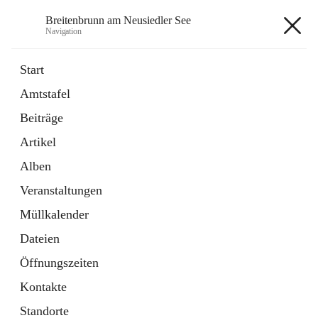
Breitenbrunn am Neusiedler See
Navigation
Breitenbrunn am Neusiedler See
Start
Amtstafel
Formulare
Beiträge
18 Schnellzugriffe
Artikel
Gemeindeservice
7 Schnellzugriffe
Alben
Veranstaltungen
+7
Müllkalender
Dateien
Öffnungszeiten
Kontakte
Hauptadresse
Standorte