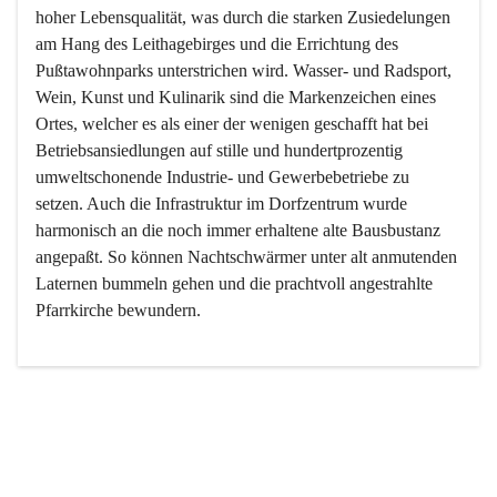
hoher Lebensqualität, was durch die starken Zusiedelungen 
am Hang des Leithagebirges und die Errichtung des 
Pußtawohnparks unterstrichen wird. Wasser- und Radsport, 
Wein, Kunst und Kulinarik sind die Markenzeichen eines 
Ortes, welcher es als einer der wenigen geschafft hat bei 
Betriebsansiedlungen auf stille und hundertprozentig 
umweltschonende Industrie- und Gewerbebetriebe zu 
setzen. Auch die Infrastruktur im Dorfzentrum wurde 
harmonisch an die noch immer erhaltene alte Bausbustanz 
angepaßt. So können Nachtschwärmer unter alt anmutenden 
Laternen bummeln gehen und die prachtvoll angestrahlte 
Pfarrkirche bewundern.

Der Weinbau dominert heute nicht mehr, ist aber integrativer 
Bestandteil der Kultur des Ortes, da man hier schon lange 
von Massenweinbau auf Qualitätsweinbau umgestellt hat. 
So ist es auch nicht verwunderlich, dass eines der historisch 
wertvollsten Gebäude die Ortsvinothek beherbergt und dass 
der Kellering ein beliebtes Ziel darstellt.
