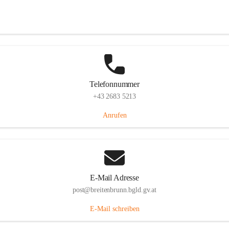
Eisenstädterstraße 18, 7091 Breitenbrunn am Neusiedler See, AUT
Auf Karte ansehen
Telefonnummer
+43 2683 5213
Anrufen
E-Mail Adresse
post@breitenbrunn.bgld.gv.at
E-Mail schreiben