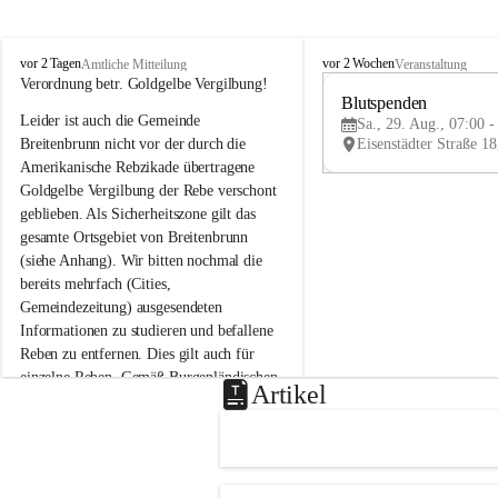
B
B
vor 2 Tagen
vor 2 Wochen
Amtliche Mitteilung
Veranstaltung
r
r
Verordnung betr. Goldgelbe Vergilbung!
e
e
Blutspenden
Leider ist auch die Gemeinde 
i
i
Sa., 29. Aug., 07:00 -
t
t
Breitenbrunn nicht vor der durch die 
e
e
Amerikanische Rebzikade übertragene 
n
n
Goldgelbe Vergilbung der Rebe verschont 
b
b
geblieben. Als Sicherheitszone gilt das 
r
r
gesamte Ortsgebiet von Breitenbrunn 
u
u
(siehe Anhang). Wir bitten nochmal die 
n
n
n
n
bereits mehrfach (Cities, 
a
a
Gemeindezeitung) ausgesendeten 
m
m
Informationen zu studieren und befallene 
N
N
Reben zu entfernen. Dies gilt auch für 
e
e
einzelne Reben. Gemäß Burgenländischen 
u
u
Artikel
Weinbaugesetz sind nicht gepflegte oder 
s
s
i
i
unzulässige Weingärten zu roden! Bitte 
e
e
helfen wir zusammen um unsere Winzer 
d
d
vor den prognostizierten Ernteausfällen 
l
l
und den daraus folgenden wirtschaftlichen 