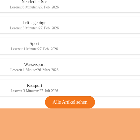
e
e
Neusiedler See
r
r
Lesezeit 6 Minuten
•
27. Feb. 2026
S
S
e
e
Leithagebirge
e
e
Lesezeit 3 Minuten
•
27. Feb. 2026
Sport
Lesezeit 1 Minute
•
27. Feb. 2026
Wassersport
Lesezeit 1 Minute
•
26. März 2026
Radsport
Lesezeit 3 Minuten
•
27. Juli 2026
Alle Artikel sehen