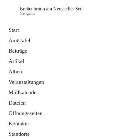
Breitenbrunn am Neusiedler See
Navigation
Start
Amtstafel
Formulare
Beiträge
18 Schnellzugriffe
Artikel
Gemeindeservice
7 Schnellzugriffe
Alben
Veranstaltungen
Müllkalender
Dateien
Öffnungszeiten
Kontakte
Standorte