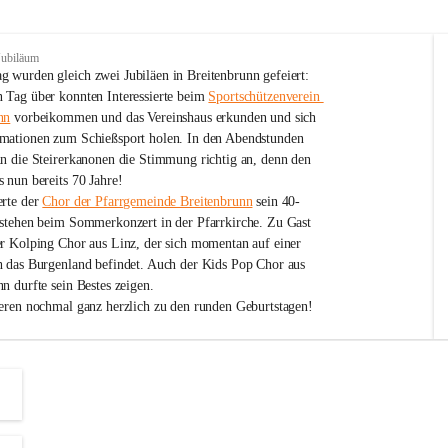
Jubiläum
 wurden gleich zwei Jubiläen in Breitenbrunn gefeiert: 
 Tag über konnten Interessierte beim 
Sportschützenverein 
nn
 vorbeikommen und das Vereinshaus erkunden und sich 
mationen zum Schießsport holen. In den Abendstunden 
nn die Steirerkanonen die Stimmung richtig an, denn den 
 nun bereits 70 Jahre!
rte der 
Chor der Pfarrgemeinde Breitenbrunn
 sein 40-
estehen beim Sommerkonzert in der Pfarrkirche. Zu Gast 
er Kolping Chor aus Linz, der sich momentan auf einer 
h das Burgenland befindet. Auch der Kids Pop Chor aus 
n durfte sein Bestes zeigen.
ieren nochmal ganz herzlich zu den runden Geburtstagen!