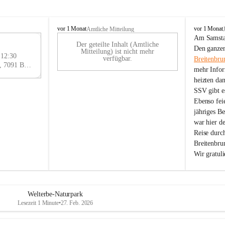
B
B
vor 1 Monat
vor 1 Monat
Amtliche Mitteilung
r
r
Am Samstag
Der geteilte Inhalt (Amtliche
e
e
29
Den ganzen
Mitteilung) ist nicht mehr
i
i
 12:30
AU
verfügbar.
Breitenbru
t
t
Eisenstädter Straße 18, 7091 Breitenbrunn am Neusiedler See, AUT
G
mehr Infor
e
e
heizten da
n
n
SSV gibt es
b
b
r
r
Ebenso feie
u
u
jähriges B
n
n
war hier d
n
n
Reise durc
a
a
Breitenbrun
m
m
Wir gratul
N
N
e
e
u
u
s
s
i
i
Welterbe-Naturpark
e
e
Lesezeit 1 Minute
•
27. Feb. 2026
d
d
l
l