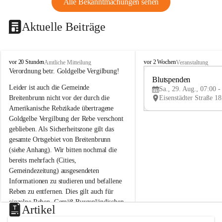
Alle Bekanntmachungen sehen
Aktuelle Beiträge
B
B
vor 20 Stunden
vor 2 Wochen
Amtliche Mitteilung
Veranstaltung
r
r
Verordnung betr. Goldgelbe Vergilbung!
e
e
Blutspenden
Leider ist auch die Gemeinde 
i
i
Sa., 29. Aug., 07:00 -
t
t
Breitenbrunn nicht vor der durch die 
e
e
Amerikanische Rebzikade übertragene 
n
n
Goldgelbe Vergilbung der Rebe verschont 
b
b
geblieben. Als Sicherheitszone gilt das 
r
r
gesamte Ortsgebiet von Breitenbrunn 
u
u
(siehe Anhang). Wir bitten nochmal die 
n
n
n
n
bereits mehrfach (Cities, 
a
a
Gemeindezeitung) ausgesendeten 
m
m
Informationen zu studieren und befallene 
N
N
Reben zu entfernen. Dies gilt auch für 
e
e
einzelne Reben. Gemäß Burgenländischen 
u
u
Artikel
Weinbaugesetz sind nicht gepflegte oder 
s
s