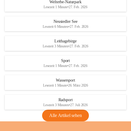
i
i
unzulässige Weingärten zu roden! Bitte 
Welterbe-Naturpark
e
e
helfen wir zusammen um unsere Winzer 
Lesezeit 1 Minute
•
27. Feb. 2026
d
d
vor den prognostizierten Ernteausfällen 
l
l
und den daraus folgenden wirtschaftlichen 
e
e
Neusiedler See
Schäden zu bewahren.
r
r
Lesezeit 6 Minuten
•
27. Feb. 2026
S
S
Verordnungen
e
e
Leithagebirge
04.08.2026
e
e
Lesezeit 3 Minuten
•
27. Feb. 2026
Maßnahmen zur Bekämpfung
der Goldgelben Vergilbung der
Sport
Rebe und der Amerikanischen
Lesezeit 1 Minute
•
27. Feb. 2026
Rebzikade
Anhang VBl. EU Nr. 18
Wassersport
_2026
Lesezeit 1 Minute
•
26. März 2026
1 Seite
•
1,4 MB
Radsport
VBl. EU Nr. 18_2026
Lesezeit 3 Minuten
•
27. Juli 2026
2 Seiten
•
2,1 MB
Alle Artikel sehen