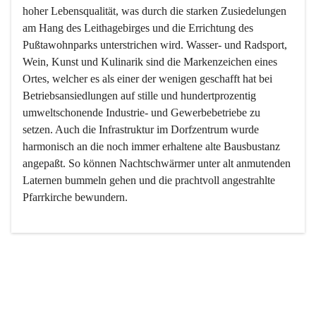
hoher Lebensqualität, was durch die starken Zusiedelungen 
am Hang des Leithagebirges und die Errichtung des 
Pußtawohnparks unterstrichen wird. Wasser- und Radsport, 
Wein, Kunst und Kulinarik sind die Markenzeichen eines 
Ortes, welcher es als einer der wenigen geschafft hat bei 
Betriebsansiedlungen auf stille und hundertprozentig 
umweltschonende Industrie- und Gewerbebetriebe zu 
setzen. Auch die Infrastruktur im Dorfzentrum wurde 
harmonisch an die noch immer erhaltene alte Bausbustanz 
angepaßt. So können Nachtschwärmer unter alt anmutenden 
Laternen bummeln gehen und die prachtvoll angestrahlte 
Pfarrkirche bewundern.

Der Weinbau dominert heute nicht mehr, ist aber integrativer 
Bestandteil der Kultur des Ortes, da man hier schon lange 
von Massenweinbau auf Qualitätsweinbau umgestellt hat. 
So ist es auch nicht verwunderlich, dass eines der historisch 
wertvollsten Gebäude die Ortsvinothek beherbergt und dass 
der Kellering ein beliebtes Ziel darstellt.
