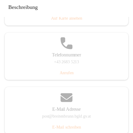
Eisenstädterstraße 18, 7091 Breitenbrunn am Neusiedler
Beschreibung
See, AUT
Auf Karte ansehen
Telefonnummer
+43 2683 5213
Anrufen
E-Mail Adresse
post@breitenbrunn.bgld.gv.at
E-Mail schreiben