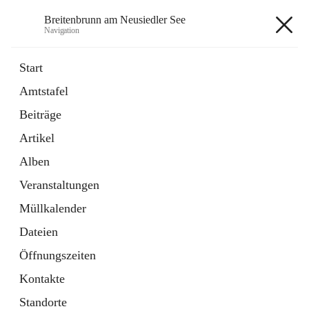
Breitenbrunn am Neusiedler See
Navigation
Breitenbrunn am Neusiedler See
Start
Amtstafel
Formulare
Beiträge
18 Schnellzugriffe
Artikel
Gemeindeservice
7 Schnellzugriffe
Alben
Veranstaltungen
+7
Müllkalender
Dateien
Öffnungszeiten
Kontakte
Hauptadresse
Standorte