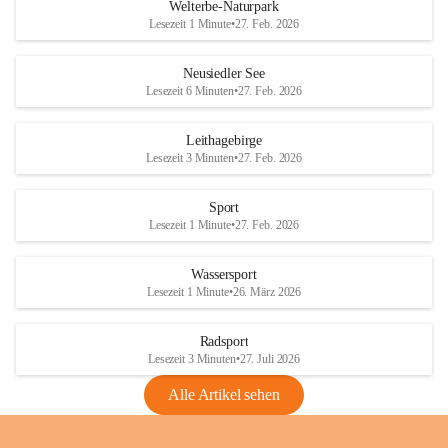
i
i
unzulässige Weingärten zu roden! Bitte 
Welterbe-Naturpark
e
e
helfen wir zusammen um unsere Winzer 
Lesezeit 1 Minute
•
27. Feb. 2026
d
d
vor den prognostizierten Ernteausfällen 
l
l
und den daraus folgenden wirtschaftlichen 
e
e
Neusiedler See
Schäden zu bewahren.
r
r
Lesezeit 6 Minuten
•
27. Feb. 2026
S
S
Verordnungen
e
e
Leithagebirge
04.08.2026
e
e
Lesezeit 3 Minuten
•
27. Feb. 2026
Maßnahmen zur Bekämpfung
der Goldgelben Vergilbung der
Sport
Rebe und der Amerikanischen
Lesezeit 1 Minute
•
27. Feb. 2026
Rebzikade
Anhang VBl. EU Nr. 18
Wassersport
_2026
Lesezeit 1 Minute
•
26. März 2026
1 Seite
•
1,4 MB
Radsport
VBl. EU Nr. 18_2026
Lesezeit 3 Minuten
•
27. Juli 2026
2 Seiten
•
2,1 MB
Alle Artikel sehen