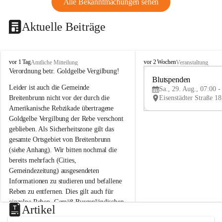
Alle Bekanntmachungen sehen
Aktuelle Beiträge
B
B
vor 1 Tag
vor 2 Wochen
Amtliche Mitteilung
Veranstaltung
r
r
Verordnung betr. Goldgelbe Vergilbung!
e
e
Blutspenden
Leider ist auch die Gemeinde 
i
i
Sa., 29. Aug., 07:00 -
t
t
Breitenbrunn nicht vor der durch die 
e
e
Amerikanische Rebzikade übertragene 
n
n
Goldgelbe Vergilbung der Rebe verschont 
b
b
geblieben. Als Sicherheitszone gilt das 
r
r
gesamte Ortsgebiet von Breitenbrunn 
u
u
(siehe Anhang). Wir bitten nochmal die 
n
n
n
n
bereits mehrfach (Cities, 
a
a
Gemeindezeitung) ausgesendeten 
m
m
Informationen zu studieren und befallene 
N
N
Reben zu entfernen. Dies gilt auch für 
e
e
einzelne Reben. Gemäß Burgenländischen 
u
u
Artikel
Weinbaugesetz sind nicht gepflegte oder 
s
s