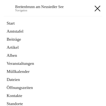
Breitenbrunn am Neusiedler See
Navigation
Breitenbrunn am Neusiedler See
Start
Amtstafel
Formulare
Beiträge
18 Schnellzugriffe
Artikel
Gemeindeservice
7 Schnellzugriffe
Alben
Veranstaltungen
+7
Müllkalender
Dateien
Öffnungszeiten
Kontakte
Hauptadresse
Standorte