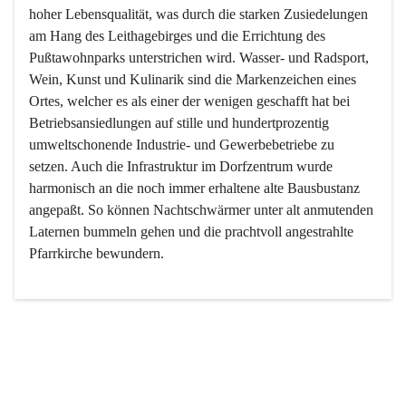
hoher Lebensqualität, was durch die starken Zusiedelungen 
am Hang des Leithagebirges und die Errichtung des 
Pußtawohnparks unterstrichen wird. Wasser- und Radsport, 
Wein, Kunst und Kulinarik sind die Markenzeichen eines 
Ortes, welcher es als einer der wenigen geschafft hat bei 
Betriebsansiedlungen auf stille und hundertprozentig 
umweltschonende Industrie- und Gewerbebetriebe zu 
setzen. Auch die Infrastruktur im Dorfzentrum wurde 
harmonisch an die noch immer erhaltene alte Bausbustanz 
angepaßt. So können Nachtschwärmer unter alt anmutenden 
Laternen bummeln gehen und die prachtvoll angestrahlte 
Pfarrkirche bewundern.

Der Weinbau dominert heute nicht mehr, ist aber integrativer 
Bestandteil der Kultur des Ortes, da man hier schon lange 
von Massenweinbau auf Qualitätsweinbau umgestellt hat. 
So ist es auch nicht verwunderlich, dass eines der historisch 
wertvollsten Gebäude die Ortsvinothek beherbergt und dass 
der Kellering ein beliebtes Ziel darstellt.
