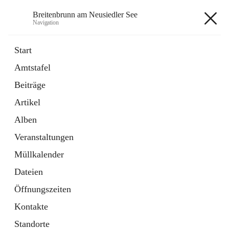
Breitenbrunn am Neusiedler See
Navigation
Breitenbrunn am Neusiedler See
Start
Amtstafel
Formulare
Beiträge
18 Schnellzugriffe
Artikel
Gemeindeservice
7 Schnellzugriffe
Alben
Veranstaltungen
+7
Müllkalender
Dateien
Öffnungszeiten
Kontakte
Hauptadresse
Standorte