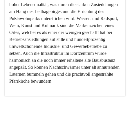
hoher Lebensqualität, was durch die starken Zusiedelungen 
am Hang des Leithagebirges und die Errichtung des 
Pußtawohnparks unterstrichen wird. Wasser- und Radsport, 
Wein, Kunst und Kulinarik sind die Markenzeichen eines 
Ortes, welcher es als einer der wenigen geschafft hat bei 
Betriebsansiedlungen auf stille und hundertprozentig 
umweltschonende Industrie- und Gewerbebetriebe zu 
setzen. Auch die Infrastruktur im Dorfzentrum wurde 
harmonisch an die noch immer erhaltene alte Bausbustanz 
angepaßt. So können Nachtschwärmer unter alt anmutenden 
Laternen bummeln gehen und die prachtvoll angestrahlte 
Pfarrkirche bewundern.

Der Weinbau dominert heute nicht mehr, ist aber integrativer 
Bestandteil der Kultur des Ortes, da man hier schon lange 
von Massenweinbau auf Qualitätsweinbau umgestellt hat. 
So ist es auch nicht verwunderlich, dass eines der historisch 
wertvollsten Gebäude die Ortsvinothek beherbergt und dass 
der Kellering ein beliebtes Ziel darstellt.
