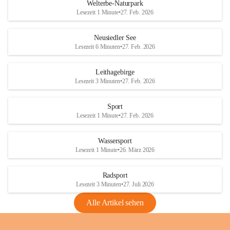
i
i
unzulässige Weingärten zu roden! Bitte 
Welterbe-Naturpark
e
e
helfen wir zusammen um unsere Winzer 
Lesezeit 1 Minute
•
27. Feb. 2026
d
d
vor den prognostizierten Ernteausfällen 
l
l
und den daraus folgenden wirtschaftlichen 
e
e
Neusiedler See
Schäden zu bewahren.
r
r
Lesezeit 6 Minuten
•
27. Feb. 2026
S
S
Verordnungen
e
e
Leithagebirge
04.08.2026
e
e
Lesezeit 3 Minuten
•
27. Feb. 2026
Maßnahmen zur Bekämpfung
der Goldgelben Vergilbung der
Sport
Rebe und der Amerikanischen
Lesezeit 1 Minute
•
27. Feb. 2026
Rebzikade
Anhang VBl. EU Nr. 18
Wassersport
_2026
Lesezeit 1 Minute
•
26. März 2026
1 Seite
•
1,4 MB
Radsport
VBl. EU Nr. 18_2026
Lesezeit 3 Minuten
•
27. Juli 2026
2 Seiten
•
2,1 MB
Alle Artikel sehen