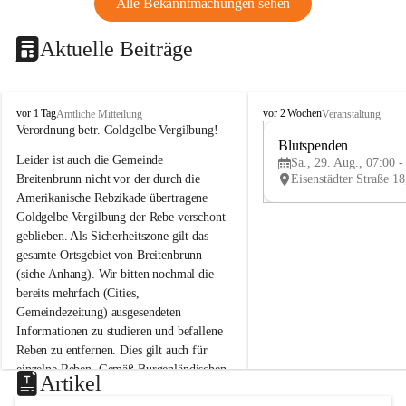
Alle Bekanntmachungen sehen
Aktuelle Beiträge
B
B
vor 1 Tag
vor 2 Wochen
Amtliche Mitteilung
Veranstaltung
r
r
Verordnung betr. Goldgelbe Vergilbung!
e
e
Blutspenden
Leider ist auch die Gemeinde 
i
i
Sa., 29. Aug., 07:00 -
t
t
Breitenbrunn nicht vor der durch die 
e
e
Amerikanische Rebzikade übertragene 
n
n
Goldgelbe Vergilbung der Rebe verschont 
b
b
geblieben. Als Sicherheitszone gilt das 
r
r
gesamte Ortsgebiet von Breitenbrunn 
u
u
(siehe Anhang). Wir bitten nochmal die 
n
n
n
n
bereits mehrfach (Cities, 
a
a
Gemeindezeitung) ausgesendeten 
m
m
Informationen zu studieren und befallene 
N
N
Reben zu entfernen. Dies gilt auch für 
e
e
einzelne Reben. Gemäß Burgenländischen 
u
u
Artikel
Weinbaugesetz sind nicht gepflegte oder 
s
s