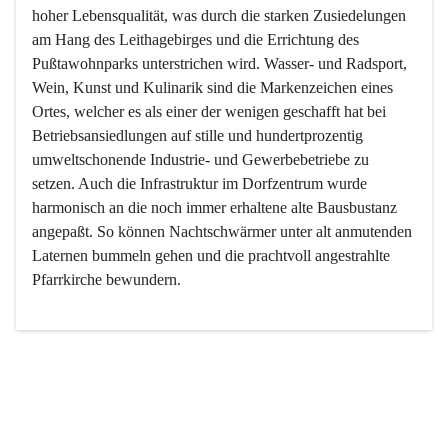
hoher Lebensqualität, was durch die starken Zusiedelungen 
am Hang des Leithagebirges und die Errichtung des 
Pußtawohnparks unterstrichen wird. Wasser- und Radsport, 
Wein, Kunst und Kulinarik sind die Markenzeichen eines 
Ortes, welcher es als einer der wenigen geschafft hat bei 
Betriebsansiedlungen auf stille und hundertprozentig 
umweltschonende Industrie- und Gewerbebetriebe zu 
setzen. Auch die Infrastruktur im Dorfzentrum wurde 
harmonisch an die noch immer erhaltene alte Bausbustanz 
angepaßt. So können Nachtschwärmer unter alt anmutenden 
Laternen bummeln gehen und die prachtvoll angestrahlte 
Pfarrkirche bewundern.

Der Weinbau dominert heute nicht mehr, ist aber integrativer 
Bestandteil der Kultur des Ortes, da man hier schon lange 
von Massenweinbau auf Qualitätsweinbau umgestellt hat. 
So ist es auch nicht verwunderlich, dass eines der historisch 
wertvollsten Gebäude die Ortsvinothek beherbergt und dass 
der Kellering ein beliebtes Ziel darstellt.
