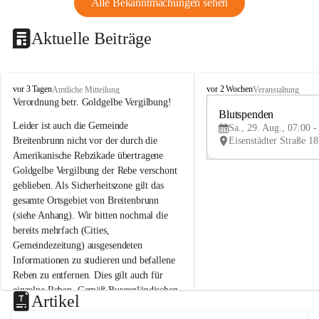
Alle Bekanntmachungen sehen
Aktuelle Beiträge
B
B
vor 3 Tagen
vor 2 Wochen
Amtliche Mitteilung
Veranstaltung
r
r
Verordnung betr. Goldgelbe Vergilbung!
e
e
Blutspenden
Leider ist auch die Gemeinde 
i
i
Sa., 29. Aug., 07:00 -
t
t
Breitenbrunn nicht vor der durch die 
e
e
Amerikanische Rebzikade übertragene 
n
n
Goldgelbe Vergilbung der Rebe verschont 
b
b
geblieben. Als Sicherheitszone gilt das 
r
r
gesamte Ortsgebiet von Breitenbrunn 
u
u
(siehe Anhang). Wir bitten nochmal die 
n
n
n
n
bereits mehrfach (Cities, 
a
a
Gemeindezeitung) ausgesendeten 
m
m
Informationen zu studieren und befallene 
N
N
Reben zu entfernen. Dies gilt auch für 
e
e
einzelne Reben. Gemäß Burgenländischen 
u
u
Artikel
Weinbaugesetz sind nicht gepflegte oder 
s
s