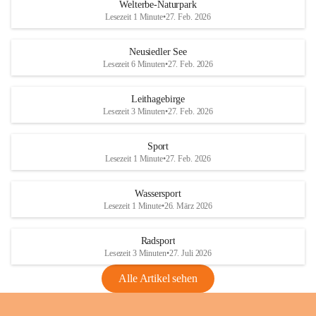
i
i
unzulässige Weingärten zu roden! Bitte 
Welterbe-Naturpark
e
e
helfen wir zusammen um unsere Winzer 
Lesezeit 1 Minute
•
27. Feb. 2026
d
d
vor den prognostizierten Ernteausfällen 
l
l
und den daraus folgenden wirtschaftlichen 
e
e
Neusiedler See
Schäden zu bewahren.
r
r
Lesezeit 6 Minuten
•
27. Feb. 2026
S
S
Verordnungen
e
e
Leithagebirge
04.08.2026
e
e
Lesezeit 3 Minuten
•
27. Feb. 2026
Maßnahmen zur Bekämpfung
der Goldgelben Vergilbung der
Sport
Rebe und der Amerikanischen
Lesezeit 1 Minute
•
27. Feb. 2026
Rebzikade
Anhang VBl. EU Nr. 18
Wassersport
_2026
Lesezeit 1 Minute
•
26. März 2026
1 Seite
•
1,4 MB
Radsport
VBl. EU Nr. 18_2026
Lesezeit 3 Minuten
•
27. Juli 2026
2 Seiten
•
2,1 MB
Alle Artikel sehen