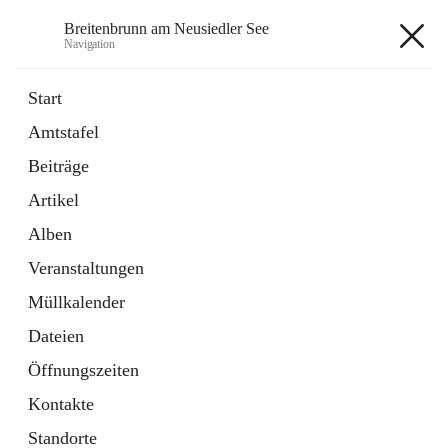
Breitenbrunn am Neusiedler See
Navigation
Breitenbrunn am Neusiedler See
Start
Amtstafel
Formulare
Beiträge
18 Schnellzugriffe
Artikel
Gemeindeservice
7 Schnellzugriffe
Alben
Veranstaltungen
+7
Müllkalender
Dateien
Öffnungszeiten
Kontakte
Hauptadresse
Standorte