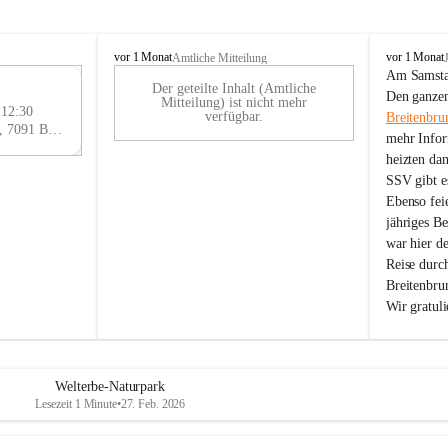
B
B
vor 1 Monat
vor 1 Monat
Amtliche Mitteilung
r
r
Am Samstag
Der geteilte Inhalt (Amtliche
e
e
29
Den ganzen
Mitteilung) ist nicht mehr
i
i
 12:30
AU
verfügbar.
Breitenbru
t
t
Eisenstädter Straße 18, 7091 Breitenbrunn am Neusiedler See, AUT
G
mehr Infor
e
e
heizten da
n
n
SSV gibt es
b
b
r
r
Ebenso feie
u
u
jähriges B
n
n
war hier d
n
n
Reise durc
a
a
Breitenbrun
m
m
Wir gratul
N
N
e
e
u
u
s
s
i
i
Welterbe-Naturpark
e
e
Lesezeit 1 Minute
•
27. Feb. 2026
d
d
l
l