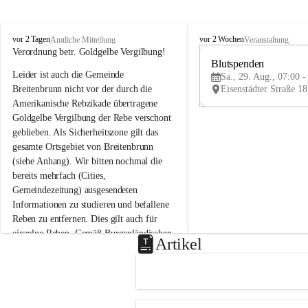
B
B
vor 2 Tagen
vor 2 Wochen
Amtliche Mitteilung
Veranstaltung
r
r
Verordnung betr. Goldgelbe Vergilbung!
e
e
Blutspenden
Leider ist auch die Gemeinde 
i
i
Sa., 29. Aug., 07:00 -
t
t
Breitenbrunn nicht vor der durch die 
e
e
Amerikanische Rebzikade übertragene 
n
n
Goldgelbe Vergilbung der Rebe verschont 
b
b
geblieben. Als Sicherheitszone gilt das 
r
r
gesamte Ortsgebiet von Breitenbrunn 
u
u
(siehe Anhang). Wir bitten nochmal die 
n
n
n
n
bereits mehrfach (Cities, 
a
a
Gemeindezeitung) ausgesendeten 
m
m
Informationen zu studieren und befallene 
N
N
Reben zu entfernen. Dies gilt auch für 
e
e
einzelne Reben. Gemäß Burgenländischen 
u
u
Artikel
Weinbaugesetz sind nicht gepflegte oder 
s
s
i
i
unzulässige Weingärten zu roden! Bitte 
e
e
helfen wir zusammen um unsere Winzer 
d
d
vor den prognostizierten Ernteausfällen 
l
l
und den daraus folgenden wirtschaftlichen 