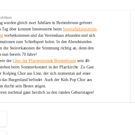
Jubiläum
 wurden gleich zwei Jubiläen in Breitenbrunn gefeiert: 
 Tag über konnten Interessierte beim 
Sportschützenverein 
nn
 vorbeikommen und das Vereinshaus erkunden und sich 
mationen zum Schießsport holen. In den Abendstunden 
nn die Steirerkanonen die Stimmung richtig an, denn den 
 nun bereits 70 Jahre!
rte der 
Chor der Pfarrgemeinde Breitenbrunn
 sein 40-
estehen beim Sommerkonzert in der Pfarrkirche. Zu Gast 
er Kolping Chor aus Linz, der sich momentan auf einer 
h das Burgenland befindet. Auch der Kids Pop Chor aus 
n durfte sein Bestes zeigen.
ieren nochmal ganz herzlich zu den runden Geburtstagen!