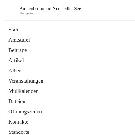
Breitenbrunn am Neusiedler See
Navigation
Start
Amtstafel
Formulare
Beiträge
18 Schnellzugriffe
Artikel
Gemeindeservice
7 Schnellzugriffe
Alben
Veranstaltungen
Müllkalender
Dateien
Öffnungszeiten
Kontakte
Standorte