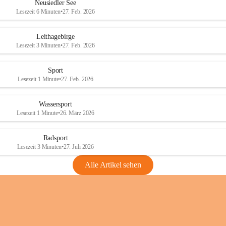
e
e
Neusiedler See
r
r
Lesezeit 6 Minuten
•
27. Feb. 2026
S
S
e
e
Leithagebirge
e
e
Lesezeit 3 Minuten
•
27. Feb. 2026
Sport
Lesezeit 1 Minute
•
27. Feb. 2026
Wassersport
Lesezeit 1 Minute
•
26. März 2026
Radsport
Lesezeit 3 Minuten
•
27. Juli 2026
Alle Artikel sehen