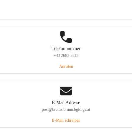
Eisenstädterstraße 18, 7091 Breitenbrunn am Neusiedler See, AUT
Auf Karte ansehen
Telefonnummer
+43 2683 5213
Anrufen
E-Mail Adresse
post@breitenbrunn.bgld.gv.at
E-Mail schreiben