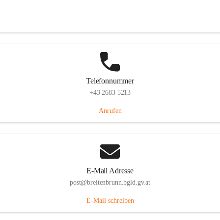
Eisenstädterstraße 18, 7091 Breitenbrunn am Neusiedler See, AUT
Auf Karte ansehen
Telefonnummer
+43 2683 5213
Anrufen
E-Mail Adresse
post@breitenbrunn.bgld.gv.at
E-Mail schreiben