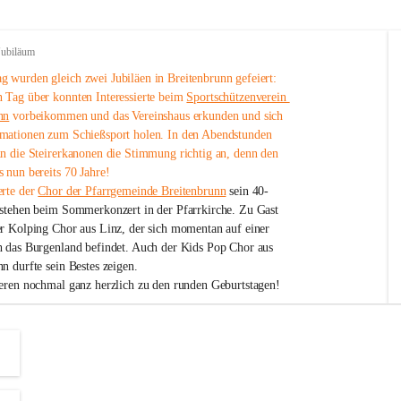
Jubiläum
 wurden gleich zwei Jubiläen in Breitenbrunn gefeiert: 
 Tag über konnten Interessierte beim 
Sportschützenverein 
nn
 vorbeikommen und das Vereinshaus erkunden und sich 
mationen zum Schießsport holen. In den Abendstunden 
nn die Steirerkanonen die Stimmung richtig an, denn den 
 nun bereits 70 Jahre!
rte der 
Chor der Pfarrgemeinde Breitenbrunn
 sein 40-
estehen beim Sommerkonzert in der Pfarrkirche. Zu Gast 
er Kolping Chor aus Linz, der sich momentan auf einer 
h das Burgenland befindet. Auch der Kids Pop Chor aus 
n durfte sein Bestes zeigen.
ieren nochmal ganz herzlich zu den runden Geburtstagen!