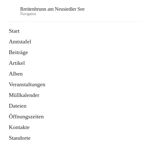
Breitenbrunn am Neusiedler See
Navigation
Start
Amtstafel
Formulare
Beiträge
18 Schnellzugriffe
Artikel
Gemeindeservice
7 Schnellzugriffe
Alben
Veranstaltungen
Müllkalender
Dateien
Öffnungszeiten
Kontakte
Standorte