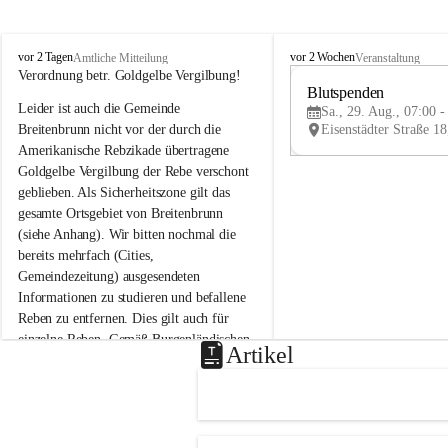
B
B
vor 2 Tagen
vor 2 Wochen
Amtliche Mitteilung
Veranstaltung
r
r
Verordnung betr. Goldgelbe Vergilbung!
e
e
Blutspenden
Leider ist auch die Gemeinde 
i
i
Sa., 29. Aug., 07:00 -
t
t
Breitenbrunn nicht vor der durch die 
e
e
Amerikanische Rebzikade übertragene 
n
n
Goldgelbe Vergilbung der Rebe verschont 
b
b
geblieben. Als Sicherheitszone gilt das 
r
r
gesamte Ortsgebiet von Breitenbrunn 
u
u
(siehe Anhang). Wir bitten nochmal die 
n
n
n
n
bereits mehrfach (Cities, 
a
a
Gemeindezeitung) ausgesendeten 
m
m
Informationen zu studieren und befallene 
N
N
Reben zu entfernen. Dies gilt auch für 
e
e
einzelne Reben. Gemäß Burgenländischen 
u
u
Artikel
Weinbaugesetz sind nicht gepflegte oder 
s
s
i
i
unzulässige Weingärten zu roden! Bitte 
e
e
helfen wir zusammen um unsere Winzer 
d
d
vor den prognostizierten Ernteausfällen 
l
l
und den daraus folgenden wirtschaftlichen 