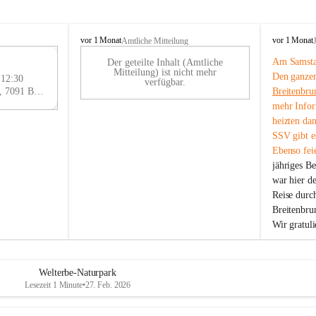
B
B
vor 1 Monat
vor 1 Monat
Amtliche Mitteilung
r
r
Am Samstag
Der geteilte Inhalt (Amtliche
e
e
29
Mitteilung) ist nicht mehr
Den ganzen
i
i
 12:30
AU
verfügbar.
t
t
Eisenstädter Straße 18, 7091 Breitenbrunn am Neusiedler See, AUT
Breitenbru
G
e
e
mehr Infor
n
n
heizten da
b
b
SSV gibt es
r
r
Ebenso feie
u
u
jähriges B
n
n
n
n
war hier d
a
a
Reise durc
m
m
Breitenbrun
N
N
Wir gratul
e
e
u
u
s
s
i
i
Welterbe-Naturpark
e
e
Lesezeit 1 Minute
•
27. Feb. 2026
d
d
l
l