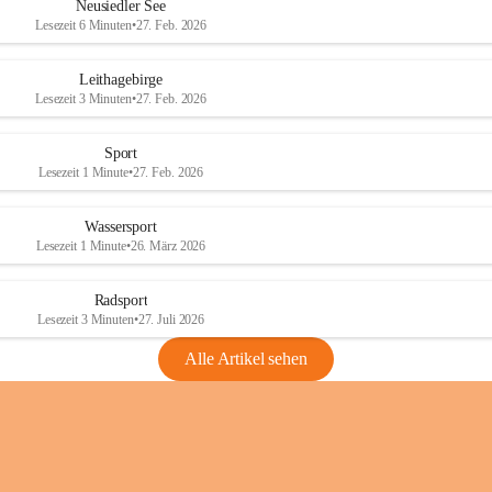
e
e
Neusiedler See
r
r
Lesezeit 6 Minuten
•
27. Feb. 2026
S
S
e
e
Leithagebirge
e
e
Lesezeit 3 Minuten
•
27. Feb. 2026
Sport
Lesezeit 1 Minute
•
27. Feb. 2026
Wassersport
Lesezeit 1 Minute
•
26. März 2026
Radsport
Lesezeit 3 Minuten
•
27. Juli 2026
Alle Artikel sehen