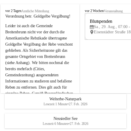
B
B
vor 2 Tagen
vor 2 Wochen
Amtliche Mitteilung
Veranstaltung
r
r
Verordnung betr. Goldgelbe Vergilbung!
e
e
Blutspenden
Leider ist auch die Gemeinde 
i
i
Sa., 29. Aug., 07:00 -
t
t
Breitenbrunn nicht vor der durch die 
e
e
Amerikanische Rebzikade übertragene 
n
n
Goldgelbe Vergilbung der Rebe verschont 
b
b
geblieben. Als Sicherheitszone gilt das 
r
r
gesamte Ortsgebiet von Breitenbrunn 
u
u
(siehe Anhang). Wir bitten nochmal die 
n
n
n
n
bereits mehrfach (Cities, 
a
a
Gemeindezeitung) ausgesendeten 
m
m
Informationen zu studieren und befallene 
N
N
Reben zu entfernen. Dies gilt auch für 
e
e
einzelne Reben. Gemäß Burgenländischen 
u
u
Welterbe-Naturpark
Weinbaugesetz sind nicht gepflegte oder 
s
s
Lesezeit 1 Minute
•
27. Feb. 2026
i
i
unzulässige Weingärten zu roden! Bitte 
e
e
helfen wir zusammen um unsere Winzer 
d
d
vor den prognostizierten Ernteausfällen 
Neusiedler See
l
l
Lesezeit 6 Minuten
•
27. Feb. 2026
und den daraus folgenden wirtschaftlichen 
e
e
Schäden zu bewahren.