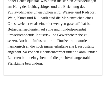
hoher Lebensqualität, was durch die starken Zusiedelungen 
am Hang des Leithagebirges und die Errichtung des 
Pußtawohnparks unterstrichen wird. Wasser- und Radsport, 
Wein, Kunst und Kulinarik sind die Markenzeichen eines 
Ortes, welcher es als einer der wenigen geschafft hat bei 
Betriebsansiedlungen auf stille und hundertprozentig 
umweltschonende Industrie- und Gewerbebetriebe zu 
setzen. Auch die Infrastruktur im Dorfzentrum wurde 
harmonisch an die noch immer erhaltene alte Bausbustanz 
angepaßt. So können Nachtschwärmer unter alt anmutenden 
Laternen bummeln gehen und die prachtvoll angestrahlte 
Pfarrkirche bewundern.

Der Weinbau dominert heute nicht mehr, ist aber integrativer 
Bestandteil der Kultur des Ortes, da man hier schon lange 
von Massenweinbau auf Qualitätsweinbau umgestellt hat. 
So ist es auch nicht verwunderlich, dass eines der historisch 
wertvollsten Gebäude die Ortsvinothek beherbergt und dass 
der Kellering ein beliebtes Ziel darstellt.
