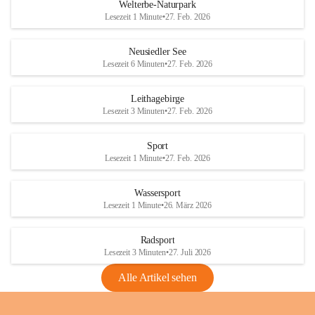
i
i
unzulässige Weingärten zu roden! Bitte 
Welterbe-Naturpark
e
e
helfen wir zusammen um unsere Winzer 
Lesezeit 1 Minute
•
27. Feb. 2026
d
d
vor den prognostizierten Ernteausfällen 
l
l
und den daraus folgenden wirtschaftlichen 
e
e
Neusiedler See
Schäden zu bewahren.
r
r
Lesezeit 6 Minuten
•
27. Feb. 2026
S
S
Verordnungen
e
e
Leithagebirge
04.08.2026
e
e
Lesezeit 3 Minuten
•
27. Feb. 2026
Maßnahmen zur Bekämpfung
der Goldgelben Vergilbung der
Sport
Rebe und der Amerikanischen
Lesezeit 1 Minute
•
27. Feb. 2026
Rebzikade
Anhang VBl. EU Nr. 18
Wassersport
_2026
Lesezeit 1 Minute
•
26. März 2026
1 Seite
•
1,4 MB
Radsport
VBl. EU Nr. 18_2026
Lesezeit 3 Minuten
•
27. Juli 2026
2 Seiten
•
2,1 MB
Alle Artikel sehen