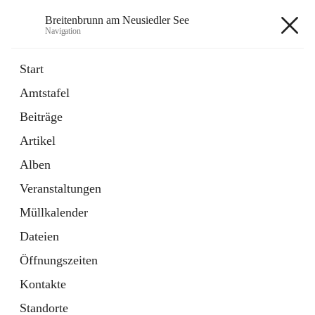
Breitenbrunn am Neusiedler See
Navigation
Breitenbrunn am Neusiedler See
Start
Amtstafel
Formulare
Beiträge
18 Schnellzugriffe
Artikel
Gemeindeservice
7 Schnellzugriffe
Alben
Veranstaltungen
+7
Müllkalender
Dateien
Öffnungszeiten
Kontakte
Hauptadresse
Standorte