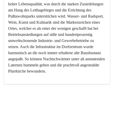
hoher Lebensqualität, was durch die starken Zusiedelungen 
am Hang des Leithagebirges und die Errichtung des 
Pußtawohnparks unterstrichen wird. Wasser- und Radsport, 
Wein, Kunst und Kulinarik sind die Markenzeichen eines 
Ortes, welcher es als einer der wenigen geschafft hat bei 
Betriebsansiedlungen auf stille und hundertprozentig 
umweltschonende Industrie- und Gewerbebetriebe zu 
setzen. Auch die Infrastruktur im Dorfzentrum wurde 
harmonisch an die noch immer erhaltene alte Bausbustanz 
angepaßt. So können Nachtschwärmer unter alt anmutenden 
Laternen bummeln gehen und die prachtvoll angestrahlte 
Pfarrkirche bewundern.

Der Weinbau dominert heute nicht mehr, ist aber integrativer 
Bestandteil der Kultur des Ortes, da man hier schon lange 
von Massenweinbau auf Qualitätsweinbau umgestellt hat. 
So ist es auch nicht verwunderlich, dass eines der historisch 
wertvollsten Gebäude die Ortsvinothek beherbergt und dass 
der Kellering ein beliebtes Ziel darstellt.
