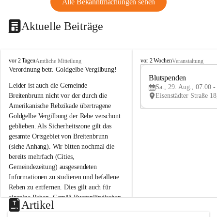
Alle Bekanntmachungen sehen
Aktuelle Beiträge
B
B
vor 2 Tagen
vor 2 Wochen
Amtliche Mitteilung
Veranstaltung
r
r
Verordnung betr. Goldgelbe Vergilbung!
e
e
Blutspenden
Leider ist auch die Gemeinde 
i
i
Sa., 29. Aug., 07:00 -
t
t
Breitenbrunn nicht vor der durch die 
e
e
Amerikanische Rebzikade übertragene 
n
n
Goldgelbe Vergilbung der Rebe verschont 
b
b
geblieben. Als Sicherheitszone gilt das 
r
r
gesamte Ortsgebiet von Breitenbrunn 
u
u
(siehe Anhang). Wir bitten nochmal die 
n
n
n
n
bereits mehrfach (Cities, 
a
a
Gemeindezeitung) ausgesendeten 
m
m
Informationen zu studieren und befallene 
N
N
Reben zu entfernen. Dies gilt auch für 
e
e
einzelne Reben. Gemäß Burgenländischen 
u
u
Artikel
Weinbaugesetz sind nicht gepflegte oder 
s
s