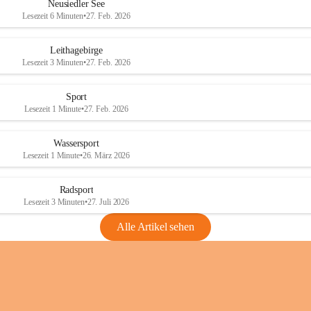
e
e
Neusiedler See
r
r
Lesezeit 6 Minuten
•
27. Feb. 2026
S
S
e
e
Leithagebirge
e
e
Lesezeit 3 Minuten
•
27. Feb. 2026
Sport
Lesezeit 1 Minute
•
27. Feb. 2026
Wassersport
Lesezeit 1 Minute
•
26. März 2026
Radsport
Lesezeit 3 Minuten
•
27. Juli 2026
Alle Artikel sehen