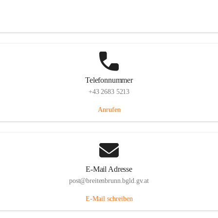
Eisenstädterstraße 18, 7091 Breitenbrunn am Neusiedler See, AUT
Auf Karte ansehen
Telefonnummer
+43 2683 5213
Anrufen
E-Mail Adresse
post@breitenbrunn.bgld.gv.at
E-Mail schreiben