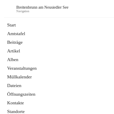
Breitenbrunn am Neusiedler See
Navigation
Start
Amtstafel
Formulare
Beiträge
18 Schnellzugriffe
Artikel
Gemeindeservice
7 Schnellzugriffe
Alben
Veranstaltungen
Müllkalender
Dateien
Öffnungszeiten
Kontakte
Standorte