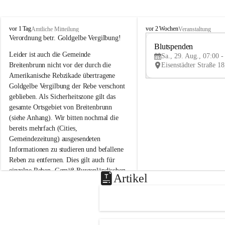
B
B
vor 1 Tag
vor 2 Wochen
Amtliche Mitteilung
Veranstaltung
r
r
Verordnung betr. Goldgelbe Vergilbung!
e
e
Blutspenden
Leider ist auch die Gemeinde 
i
i
Sa., 29. Aug., 07:00 -
t
t
Breitenbrunn nicht vor der durch die 
e
e
Amerikanische Rebzikade übertragene 
n
n
Goldgelbe Vergilbung der Rebe verschont 
b
b
geblieben. Als Sicherheitszone gilt das 
r
r
gesamte Ortsgebiet von Breitenbrunn 
u
u
(siehe Anhang). Wir bitten nochmal die 
n
n
n
n
bereits mehrfach (Cities, 
a
a
Gemeindezeitung) ausgesendeten 
m
m
Informationen zu studieren und befallene 
N
N
Reben zu entfernen. Dies gilt auch für 
e
e
einzelne Reben. Gemäß Burgenländischen 
u
u
Artikel
Weinbaugesetz sind nicht gepflegte oder 
s
s
i
i
unzulässige Weingärten zu roden! Bitte 
e
e
helfen wir zusammen um unsere Winzer 
d
d
vor den prognostizierten Ernteausfällen 
l
l
und den daraus folgenden wirtschaftlichen 