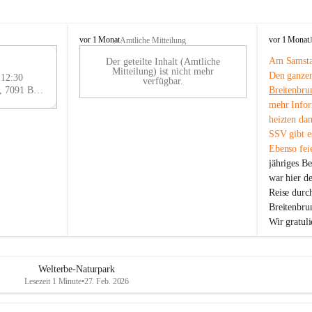
B
B
vor 1 Monat
vor 1 Monat
Amtliche Mitteilung
r
r
Am Samstag
Der geteilte Inhalt (Amtliche
e
e
29
Mitteilung) ist nicht mehr
Den ganzen
i
i
 12:30
AU
verfügbar.
t
t
Eisenstädter Straße 18, 7091 Breitenbrunn am Neusiedler See, AUT
Breitenbru
G
e
e
mehr Infor
n
n
heizten da
b
b
SSV gibt es
r
r
Ebenso feie
u
u
jähriges B
n
n
n
n
war hier d
a
a
Reise durc
m
m
Breitenbrun
N
N
Wir gratul
e
e
u
u
s
s
i
i
Welterbe-Naturpark
e
e
Lesezeit 1 Minute
•
27. Feb. 2026
d
d
l
l