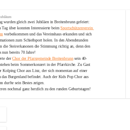
Jubiläum
 wurden gleich zwei Jubiläen in Breitenbrunn gefeiert: 
 Tag über konnten Interessierte beim 
Sportschützenverein 
nn
 vorbeikommen und das Vereinshaus erkunden und sich 
mationen zum Schießsport holen. In den Abendstunden 
nn die Steirerkanonen die Stimmung richtig an, denn den 
 nun bereits 70 Jahre!
rte der 
Chor der Pfarrgemeinde Breitenbrunn
 sein 40-
estehen beim Sommerkonzert in der Pfarrkirche. Zu Gast 
er Kolping Chor aus Linz, der sich momentan auf einer 
h das Burgenland befindet. Auch der Kids Pop Chor aus 
n durfte sein Bestes zeigen.
ieren nochmal ganz herzlich zu den runden Geburtstagen!