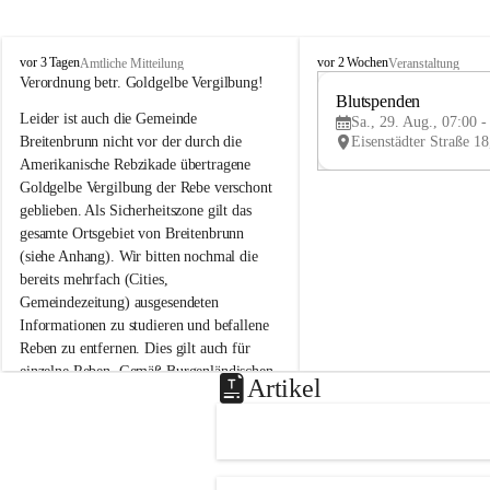
B
B
vor 3 Tagen
vor 2 Wochen
Amtliche Mitteilung
Veranstaltung
r
r
Verordnung betr. Goldgelbe Vergilbung!
e
e
Blutspenden
Leider ist auch die Gemeinde 
i
i
Sa., 29. Aug., 07:00 -
t
t
Breitenbrunn nicht vor der durch die 
e
e
Amerikanische Rebzikade übertragene 
n
n
Goldgelbe Vergilbung der Rebe verschont 
b
b
geblieben. Als Sicherheitszone gilt das 
r
r
gesamte Ortsgebiet von Breitenbrunn 
u
u
(siehe Anhang). Wir bitten nochmal die 
n
n
n
n
bereits mehrfach (Cities, 
a
a
Gemeindezeitung) ausgesendeten 
m
m
Informationen zu studieren und befallene 
N
N
Reben zu entfernen. Dies gilt auch für 
e
e
einzelne Reben. Gemäß Burgenländischen 
u
u
Artikel
Weinbaugesetz sind nicht gepflegte oder 
s
s
i
i
unzulässige Weingärten zu roden! Bitte 
e
e
helfen wir zusammen um unsere Winzer 
d
d
vor den prognostizierten Ernteausfällen 
l
l
und den daraus folgenden wirtschaftlichen 