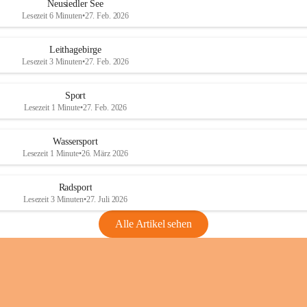
e
e
Neusiedler See
r
r
Lesezeit 6 Minuten
•
27. Feb. 2026
S
S
e
e
Leithagebirge
e
e
Lesezeit 3 Minuten
•
27. Feb. 2026
Sport
Lesezeit 1 Minute
•
27. Feb. 2026
Wassersport
Lesezeit 1 Minute
•
26. März 2026
Radsport
Lesezeit 3 Minuten
•
27. Juli 2026
Alle Artikel sehen