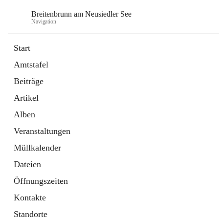
Breitenbrunn am Neusiedler See
Navigation
Start
Amtstafel
Formulare
Beiträge
18 Schnellzugriffe
Artikel
Gemeindeservice
7 Schnellzugriffe
Alben
Veranstaltungen
Müllkalender
Dateien
Öffnungszeiten
Kontakte
Standorte