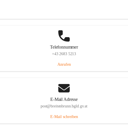
Eisenstädterstraße 18, 7091 Breitenbrunn am Neusiedler See, AUT
Auf Karte ansehen
Telefonnummer
+43 2683 5213
Anrufen
E-Mail Adresse
post@breitenbrunn.bgld.gv.at
E-Mail schreiben