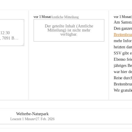
B
B
vor 1 Monat
vor 1 Monat
Amtliche Mitteilung
r
r
Am Samstag
Der geteilte Inhalt (Amtliche
e
e
29
Den ganzen
Mitteilung) ist nicht mehr
i
i
 12:30
AU
verfügbar.
Breitenbru
t
t
Eisenstädter Straße 18, 7091 Breitenbrunn am Neusiedler See, AUT
G
mehr Infor
e
e
heizten da
n
n
SSV gibt es
b
b
r
r
Ebenso feie
u
u
jähriges B
n
n
war hier d
n
n
Reise durc
a
a
Breitenbrun
m
m
Wir gratul
N
N
e
e
u
u
s
s
i
i
Welterbe-Naturpark
e
e
Lesezeit 1 Minute
•
27. Feb. 2026
d
d
l
l