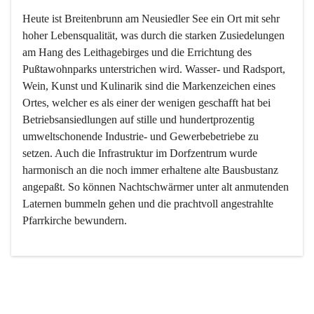
Heute ist Breitenbrunn am Neusiedler See ein Ort mit sehr 
hoher Lebensqualität, was durch die starken Zusiedelungen 
am Hang des Leithagebirges und die Errichtung des 
Pußtawohnparks unterstrichen wird. Wasser- und Radsport, 
Wein, Kunst und Kulinarik sind die Markenzeichen eines 
Ortes, welcher es als einer der wenigen geschafft hat bei 
Betriebsansiedlungen auf stille und hundertprozentig 
umweltschonende Industrie- und Gewerbebetriebe zu 
setzen. Auch die Infrastruktur im Dorfzentrum wurde 
harmonisch an die noch immer erhaltene alte Bausbustanz 
angepaßt. So können Nachtschwärmer unter alt anmutenden 
Laternen bummeln gehen und die prachtvoll angestrahlte 
Pfarrkirche bewundern.

Der Weinbau dominert heute nicht mehr, ist aber integrativer 
Bestandteil der Kultur des Ortes, da man hier schon lange 
von Massenweinbau auf Qualitätsweinbau umgestellt hat. 
So ist es auch nicht verwunderlich, dass eines der historisch 