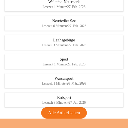
i
i
unzulässige Weingärten zu roden! Bitte 
Welterbe-Naturpark
e
e
helfen wir zusammen um unsere Winzer 
Lesezeit 1 Minute
•
27. Feb. 2026
d
d
vor den prognostizierten Ernteausfällen 
l
l
und den daraus folgenden wirtschaftlichen 
e
e
Neusiedler See
Schäden zu bewahren.
r
r
Lesezeit 6 Minuten
•
27. Feb. 2026
S
S
Verordnungen
e
e
Leithagebirge
04.08.2026
e
e
Lesezeit 3 Minuten
•
27. Feb. 2026
Maßnahmen zur Bekämpfung
der Goldgelben Vergilbung der
Sport
Rebe und der Amerikanischen
Lesezeit 1 Minute
•
27. Feb. 2026
Rebzikade
Anhang VBl. EU Nr. 18
Wassersport
_2026
Lesezeit 1 Minute
•
26. März 2026
1 Seite
•
1,4 MB
Radsport
VBl. EU Nr. 18_2026
Lesezeit 3 Minuten
•
27. Juli 2026
2 Seiten
•
2,1 MB
Alle Artikel sehen