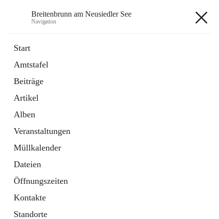
Breitenbrunn am Neusiedler See
Navigation
Breitenbrunn am Neusiedler See
Start
Amtstafel
Formulare
Beiträge
18 Schnellzugriffe
Artikel
Gemeindeservice
7 Schnellzugriffe
Alben
Veranstaltungen
+7
Müllkalender
Dateien
Öffnungszeiten
Kontakte
Hauptadresse
Standorte