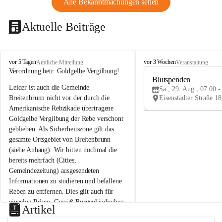
Alle Bekanntmachungen sehen
Aktuelle Beiträge
B
B
vor 5 Tagen
vor 3 Wochen
Amtliche Mitteilung
Veranstaltung
r
r
Verordnung betr. Goldgelbe Vergilbung!
e
e
Blutspenden
Leider ist auch die Gemeinde 
i
i
Sa., 29. Aug., 07:00 -
t
t
Breitenbrunn nicht vor der durch die 
e
e
Amerikanische Rebzikade übertragene 
n
n
Goldgelbe Vergilbung der Rebe verschont 
b
b
geblieben. Als Sicherheitszone gilt das 
r
r
gesamte Ortsgebiet von Breitenbrunn 
u
u
(siehe Anhang). Wir bitten nochmal die 
n
n
n
n
bereits mehrfach (Cities, 
a
a
Gemeindezeitung) ausgesendeten 
m
m
Informationen zu studieren und befallene 
N
N
Reben zu entfernen. Dies gilt auch für 
e
e
einzelne Reben. Gemäß Burgenländischen 
u
u
Artikel
Weinbaugesetz sind nicht gepflegte oder 
s
s