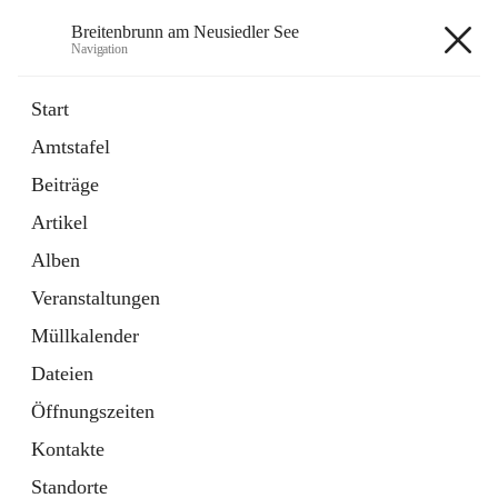
Breitenbrunn am Neusiedler See
Navigation
Breitenbrunn am Neusiedler See
Start
Amtstafel
Formulare
Beiträge
18 Schnellzugriffe
Artikel
Gemeindeservice
7 Schnellzugriffe
Alben
Veranstaltungen
+7
Müllkalender
Dateien
Öffnungszeiten
Kontakte
Hauptadresse
Standorte