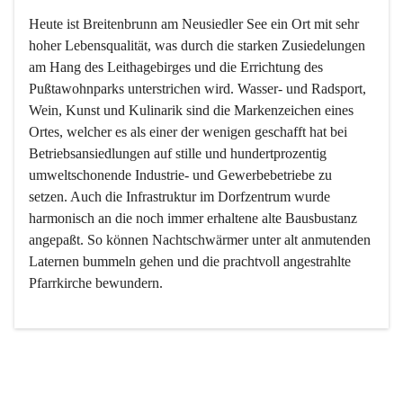
Heute ist Breitenbrunn am Neusiedler See ein Ort mit sehr 
hoher Lebensqualität, was durch die starken Zusiedelungen 
am Hang des Leithagebirges und die Errichtung des 
Pußtawohnparks unterstrichen wird. Wasser- und Radsport, 
Wein, Kunst und Kulinarik sind die Markenzeichen eines 
Ortes, welcher es als einer der wenigen geschafft hat bei 
Betriebsansiedlungen auf stille und hundertprozentig 
umweltschonende Industrie- und Gewerbebetriebe zu 
setzen. Auch die Infrastruktur im Dorfzentrum wurde 
harmonisch an die noch immer erhaltene alte Bausbustanz 
angepaßt. So können Nachtschwärmer unter alt anmutenden 
Laternen bummeln gehen und die prachtvoll angestrahlte 
Pfarrkirche bewundern.

Der Weinbau dominert heute nicht mehr, ist aber integrativer 
Bestandteil der Kultur des Ortes, da man hier schon lange 
von Massenweinbau auf Qualitätsweinbau umgestellt hat. 
So ist es auch nicht verwunderlich, dass eines der historisch 