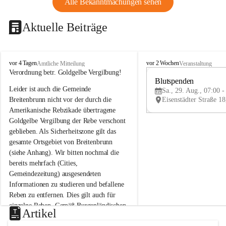
Alle Bekanntmachungen sehen
Aktuelle Beiträge
B
B
vor 4 Tagen
vor 2 Wochen
Amtliche Mitteilung
Veranstaltung
r
r
Verordnung betr. Goldgelbe Vergilbung!
e
e
Blutspenden
Leider ist auch die Gemeinde 
i
i
Sa., 29. Aug., 07:00 -
t
t
Breitenbrunn nicht vor der durch die 
e
e
Amerikanische Rebzikade übertragene 
n
n
Goldgelbe Vergilbung der Rebe verschont 
b
b
geblieben. Als Sicherheitszone gilt das 
r
r
gesamte Ortsgebiet von Breitenbrunn 
u
u
(siehe Anhang). Wir bitten nochmal die 
n
n
n
n
bereits mehrfach (Cities, 
a
a
Gemeindezeitung) ausgesendeten 
m
m
Informationen zu studieren und befallene 
N
N
Reben zu entfernen. Dies gilt auch für 
e
e
einzelne Reben. Gemäß Burgenländischen 
u
u
Artikel
Weinbaugesetz sind nicht gepflegte oder 
s
s