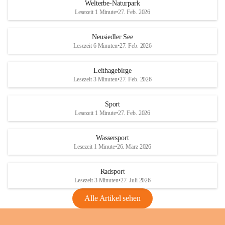
i
i
unzulässige Weingärten zu roden! Bitte 
Welterbe-Naturpark
e
e
helfen wir zusammen um unsere Winzer 
Lesezeit 1 Minute
•
27. Feb. 2026
d
d
vor den prognostizierten Ernteausfällen 
l
l
und den daraus folgenden wirtschaftlichen 
e
e
Neusiedler See
Schäden zu bewahren.
r
r
Lesezeit 6 Minuten
•
27. Feb. 2026
S
S
Verordnungen
e
e
Leithagebirge
04.08.2026
e
e
Lesezeit 3 Minuten
•
27. Feb. 2026
Maßnahmen zur Bekämpfung
der Goldgelben Vergilbung der
Sport
Rebe und der Amerikanischen
Lesezeit 1 Minute
•
27. Feb. 2026
Rebzikade
Anhang VBl. EU Nr. 18
Wassersport
_2026
Lesezeit 1 Minute
•
26. März 2026
1 Seite
•
1,4 MB
Radsport
VBl. EU Nr. 18_2026
Lesezeit 3 Minuten
•
27. Juli 2026
2 Seiten
•
2,1 MB
Alle Artikel sehen