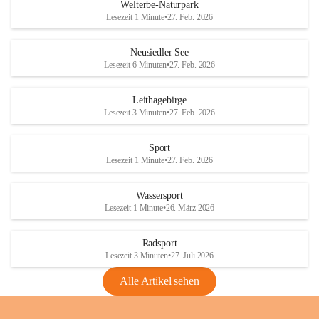
i
i
unzulässige Weingärten zu roden! Bitte 
Welterbe-Naturpark
e
e
helfen wir zusammen um unsere Winzer 
Lesezeit 1 Minute
•
27. Feb. 2026
d
d
vor den prognostizierten Ernteausfällen 
l
l
und den daraus folgenden wirtschaftlichen 
e
e
Neusiedler See
Schäden zu bewahren.
r
r
Lesezeit 6 Minuten
•
27. Feb. 2026
S
S
Verordnungen
e
e
Leithagebirge
04.08.2026
e
e
Lesezeit 3 Minuten
•
27. Feb. 2026
Maßnahmen zur Bekämpfung
der Goldgelben Vergilbung der
Sport
Rebe und der Amerikanischen
Lesezeit 1 Minute
•
27. Feb. 2026
Rebzikade
Anhang VBl. EU Nr. 18
Wassersport
_2026
Lesezeit 1 Minute
•
26. März 2026
1 Seite
•
1,4 MB
Radsport
VBl. EU Nr. 18_2026
Lesezeit 3 Minuten
•
27. Juli 2026
2 Seiten
•
2,1 MB
Alle Artikel sehen