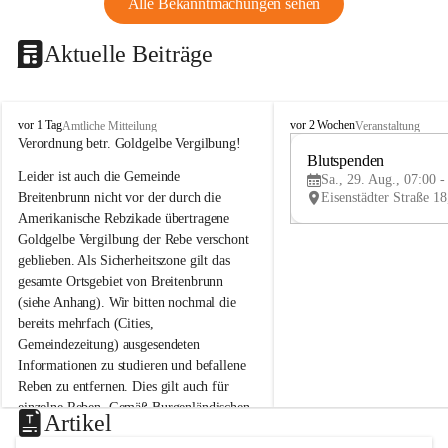
Alle Bekanntmachungen sehen
Aktuelle Beiträge
B
B
vor 1 Tag
vor 2 Wochen
Amtliche Mitteilung
Veranstaltung
r
r
Verordnung betr. Goldgelbe Vergilbung!
e
e
Blutspenden
Leider ist auch die Gemeinde 
i
i
Sa., 29. Aug., 07:00 -
t
t
Breitenbrunn nicht vor der durch die 
e
e
Amerikanische Rebzikade übertragene 
n
n
Goldgelbe Vergilbung der Rebe verschont 
b
b
geblieben. Als Sicherheitszone gilt das 
r
r
gesamte Ortsgebiet von Breitenbrunn 
u
u
(siehe Anhang). Wir bitten nochmal die 
n
n
n
n
bereits mehrfach (Cities, 
a
a
Gemeindezeitung) ausgesendeten 
m
m
Informationen zu studieren und befallene 
N
N
Reben zu entfernen. Dies gilt auch für 
e
e
einzelne Reben. Gemäß Burgenländischen 
u
u
Artikel
Weinbaugesetz sind nicht gepflegte oder 
s
s