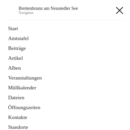
Breitenbrunn am Neusiedler See
Navigation
Breitenbrunn am Neusiedler See
Start
Amtstafel
Formulare
Beiträge
18 Schnellzugriffe
Artikel
Gemeindeservice
7 Schnellzugriffe
Alben
Veranstaltungen
+7
Müllkalender
Dateien
Öffnungszeiten
Kontakte
Hauptadresse
Standorte