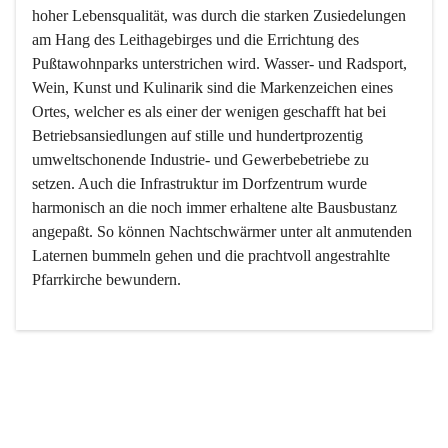
hoher Lebensqualität, was durch die starken Zusiedelungen 
am Hang des Leithagebirges und die Errichtung des 
Pußtawohnparks unterstrichen wird. Wasser- und Radsport, 
Wein, Kunst und Kulinarik sind die Markenzeichen eines 
Ortes, welcher es als einer der wenigen geschafft hat bei 
Betriebsansiedlungen auf stille und hundertprozentig 
umweltschonende Industrie- und Gewerbebetriebe zu 
setzen. Auch die Infrastruktur im Dorfzentrum wurde 
harmonisch an die noch immer erhaltene alte Bausbustanz 
angepaßt. So können Nachtschwärmer unter alt anmutenden 
Laternen bummeln gehen und die prachtvoll angestrahlte 
Pfarrkirche bewundern.

Der Weinbau dominert heute nicht mehr, ist aber integrativer 
Bestandteil der Kultur des Ortes, da man hier schon lange 
von Massenweinbau auf Qualitätsweinbau umgestellt hat. 
So ist es auch nicht verwunderlich, dass eines der historisch 
wertvollsten Gebäude die Ortsvinothek beherbergt und dass 
der Kellering ein beliebtes Ziel darstellt.
