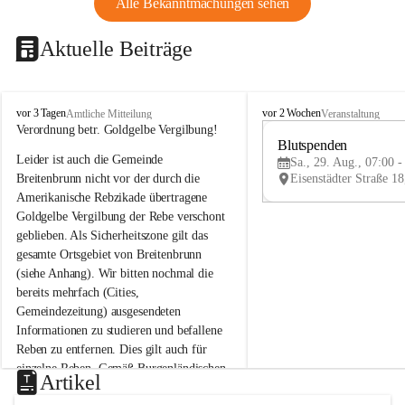
Alle Bekanntmachungen sehen
Aktuelle Beiträge
B
B
vor 3 Tagen
vor 2 Wochen
Amtliche Mitteilung
Veranstaltung
r
r
Verordnung betr. Goldgelbe Vergilbung!
e
e
Blutspenden
Leider ist auch die Gemeinde 
i
i
Sa., 29. Aug., 07:00 -
t
t
Breitenbrunn nicht vor der durch die 
e
e
Amerikanische Rebzikade übertragene 
n
n
Goldgelbe Vergilbung der Rebe verschont 
b
b
geblieben. Als Sicherheitszone gilt das 
r
r
gesamte Ortsgebiet von Breitenbrunn 
u
u
(siehe Anhang). Wir bitten nochmal die 
n
n
n
n
bereits mehrfach (Cities, 
a
a
Gemeindezeitung) ausgesendeten 
m
m
Informationen zu studieren und befallene 
N
N
Reben zu entfernen. Dies gilt auch für 
e
e
einzelne Reben. Gemäß Burgenländischen 
u
u
Artikel
Weinbaugesetz sind nicht gepflegte oder 
s
s