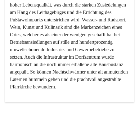
hoher Lebensqualität, was durch die starken Zusiedelungen 
am Hang des Leithagebirges und die Errichtung des 
Pußtawohnparks unterstrichen wird. Wasser- und Radsport, 
Wein, Kunst und Kulinarik sind die Markenzeichen eines 
Ortes, welcher es als einer der wenigen geschafft hat bei 
Betriebsansiedlungen auf stille und hundertprozentig 
umweltschonende Industrie- und Gewerbebetriebe zu 
setzen. Auch die Infrastruktur im Dorfzentrum wurde 
harmonisch an die noch immer erhaltene alte Bausbustanz 
angepaßt. So können Nachtschwärmer unter alt anmutenden 
Laternen bummeln gehen und die prachtvoll angestrahlte 
Pfarrkirche bewundern.

Der Weinbau dominert heute nicht mehr, ist aber integrativer 
Bestandteil der Kultur des Ortes, da man hier schon lange 
von Massenweinbau auf Qualitätsweinbau umgestellt hat. 
So ist es auch nicht verwunderlich, dass eines der historisch 
wertvollsten Gebäude die Ortsvinothek beherbergt und dass 
der Kellering ein beliebtes Ziel darstellt.
