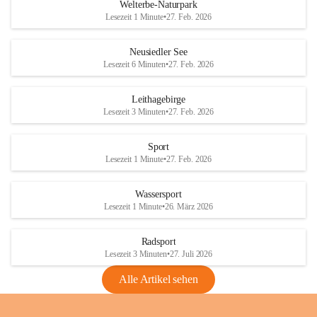
i
i
unzulässige Weingärten zu roden! Bitte 
Welterbe-Naturpark
e
e
helfen wir zusammen um unsere Winzer 
Lesezeit 1 Minute
•
27. Feb. 2026
d
d
vor den prognostizierten Ernteausfällen 
l
l
und den daraus folgenden wirtschaftlichen 
e
e
Neusiedler See
Schäden zu bewahren.
r
r
Lesezeit 6 Minuten
•
27. Feb. 2026
S
S
Verordnungen
e
e
Leithagebirge
04.08.2026
e
e
Lesezeit 3 Minuten
•
27. Feb. 2026
Maßnahmen zur Bekämpfung
der Goldgelben Vergilbung der
Sport
Rebe und der Amerikanischen
Lesezeit 1 Minute
•
27. Feb. 2026
Rebzikade
Anhang VBl. EU Nr. 18
Wassersport
_2026
Lesezeit 1 Minute
•
26. März 2026
1 Seite
•
1,4 MB
Radsport
VBl. EU Nr. 18_2026
Lesezeit 3 Minuten
•
27. Juli 2026
2 Seiten
•
2,1 MB
Alle Artikel sehen