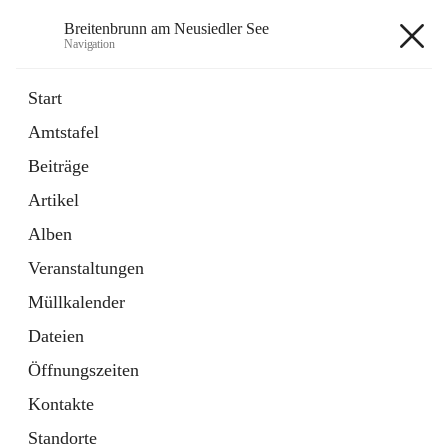
Breitenbrunn am Neusiedler See
Navigation
Breitenbrunn am Neusiedler See
Start
Amtstafel
Formulare
Beiträge
18 Schnellzugriffe
Artikel
Gemeindeservice
7 Schnellzugriffe
Alben
Veranstaltungen
+7
Müllkalender
Dateien
Öffnungszeiten
Kontakte
Hauptadresse
Standorte